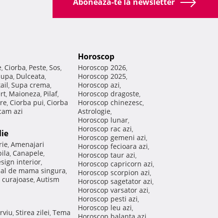
Aboneaza-te la newsletter
Horoscop
e
Ciorba
Peste
Sos
Horoscop 2026
,
,
,
,
,
Supa
Dulceata
Horoscop 2025
,
,
,
ail
Supa crema
Horoscop azi
,
,
,
rt
Maioneza
Pilaf
Horoscop dragoste
,
,
,
,
re
Ciorba pui
Ciorba
Horoscop chinezesc
,
,
,
am azi
Astrologie
,
Horoscop lunar
,
Horoscop rac azi
,
lie
Horoscop gemeni azi
,
rie
Amenajari
,
Horoscop fecioara azi
,
ila
Canapele
,
,
Horoscop taur azi
,
sign interior
,
Horoscop capricorn azi
,
nal de mama singura
,
Horoscop scorpion azi
,
 curajoase
Autism
,
Horoscop sagetator azi
,
Horoscop varsator azi
,
Horoscop pesti azi
,
Horoscop leu azi
,
rviu
Stirea zilei
Tema
,
,
Horoscop balanta azi
,