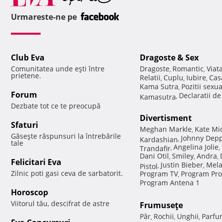
Urmareste-ne pe
Club Eva
Dragoste & Sex
Comunitatea unde eşti între
Dragoste
Romantic
Viat
,
,
prietene.
Relatii
Cuplu
Iubire
Cas
,
,
,
Kama Sutra
Pozitii sexu
,
Forum
Declaratii d
Kamasutra
,
Dezbate tot ce te preocupă
Divertisment
Sfaturi
Meghan Markle
Kate Mi
,
Găseşte răspunsuri la întrebările
Johnny Dep
Kardashian
,
tale
Angelina Jolie
Trandafir
,
,
Dani Otil
Smiley
Andra
,
,
,
Felicitari Eva
Justin Bieber
Mela
Pistol
,
,
Zilnic poti gasi ceva de sarbatorit.
Program TV
Program Pro
,
Program Antena 1
Horoscop
Viitorul tău, descifrat de astre
Frumuseţe
Păr
Rochii
Unghii
Parfu
,
,
,