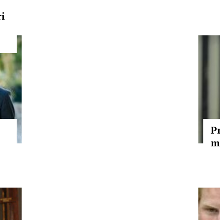
ri
P
m