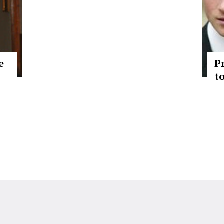
e
P
t