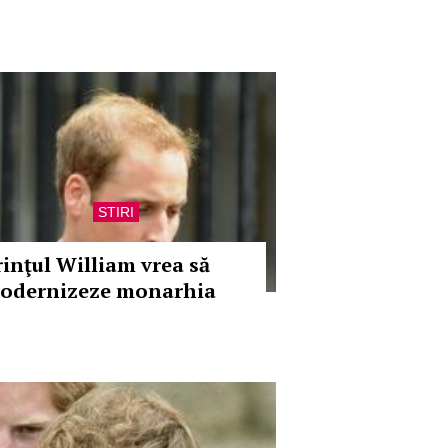
STIRI
rinţul William vrea să
odernizeze monarhia