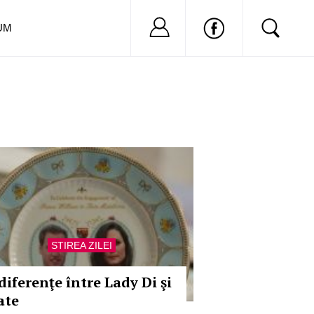
Nu ai cont?
Inregistreaza-
UM
STIREA ZILEI
diferenţe între Lady Di şi
ate