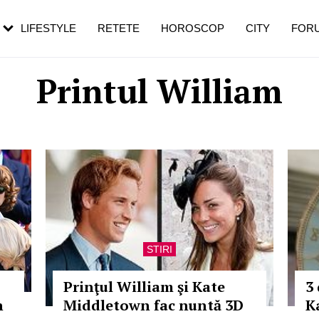
rebui să mergi
și 60 de ani. De ce te trezești mai des
pe măsură ce înaintezi în vârstă
LIFESTYLE
RETETE
HOROSCOP
CITY
FOR
Printul William
STIRI
Prinţul William şi Kate
3 
n
Middletown fac nuntă 3D
K