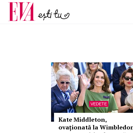
menopauză și când ar t
Carieră
la medic
Actualitate
VEDETE
Kate Middleton,
ovaționată la Wimbledo