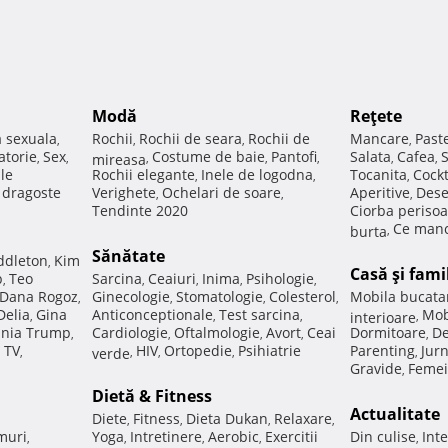
Modă
Reţete
a sexuala
Rochii
Rochii de seara
Rochii de
Mancare
Past
,
,
,
,
atorie
Sex
Costume de baie
Pantofi
Salata
Cafea
,
,
mireasa
,
,
,
,
,
ale
Rochii elegante
Inele de logodna
Tocanita
Cockt
,
,
,
e dragoste
Verighete
Ochelari de soare
Aperitive
Dese
,
,
,
Tendinte 2020
Ciorba perisoa
Ce manc
burta
,
Sănătate
ddleton
Kim
,
Casă şi fami
p
Teo
Sarcina
Ceaiuri
Inima
Psihologie
,
,
,
,
,
Dana Rogoz
Ginecologie
Stomatologie
Colesterol
Mobila bucata
,
,
,
,
Delia
Gina
Anticonceptionale
Test sarcina
Mob
,
,
,
interioare
,
nia Trump
Cardiologie
Oftalmologie
Avort
Ceai
Dormitoare
De
,
,
,
,
,
 TV
HIV
Ortopedie
Psihiatrie
Parenting
Jur
,
verde
,
,
,
,
Gravide
Femei
,
Dietă & Fitness
Actualitate
Diete
Fitness
Dieta Dukan
Relaxare
,
,
,
,
muri
Yoga
Intretinere
Aerobic
Exercitii
Din culise
Inte
,
,
,
,
,