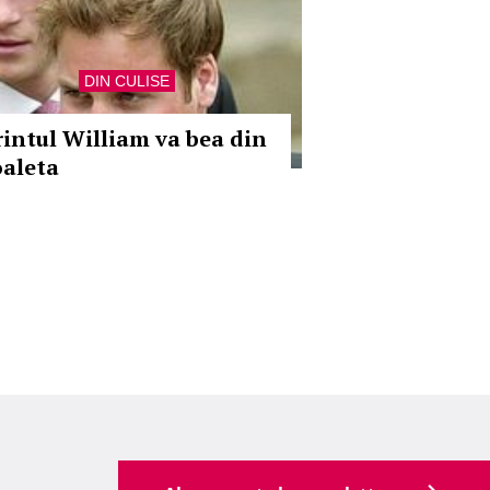
DIN CULISE
rintul William va bea din
oaleta