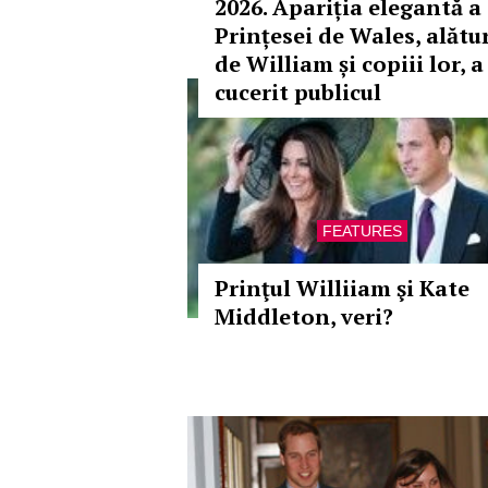
2026. Apariția elegantă a
Prințesei de Wales, alătu
de William și copiii lor, a
cucerit publicul
FEATURES
Prinţul Williiam şi Kate
Middleton, veri?