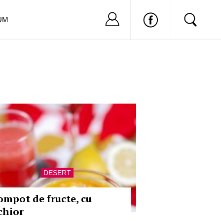
Nu ai cont?
Inregistreaza-
UM
DESERT
ompot de fructe, cu
ichior