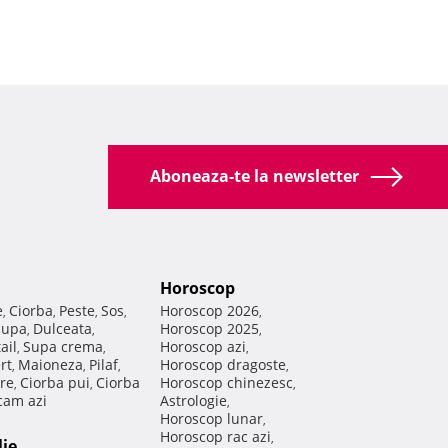
Aboneaza-te la newsletter
Horoscop
e
Ciorba
Peste
Sos
Horoscop 2026
,
,
,
,
,
Supa
Dulceata
Horoscop 2025
,
,
,
ail
Supa crema
Horoscop azi
,
,
,
rt
Maioneza
Pilaf
Horoscop dragoste
,
,
,
,
re
Ciorba pui
Ciorba
Horoscop chinezesc
,
,
,
am azi
Astrologie
,
Horoscop lunar
,
Horoscop rac azi
,
lie