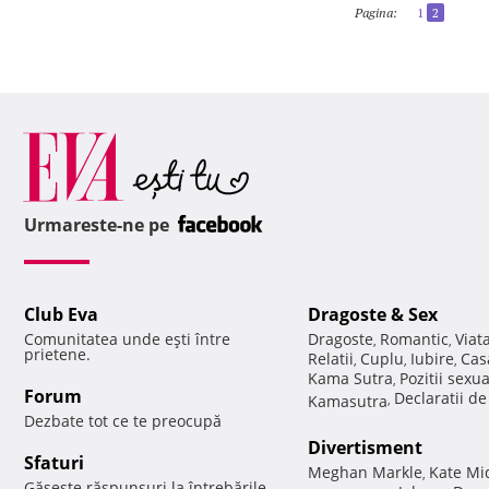
Pagina:
1
2
Urmareste-ne pe
Club Eva
Dragoste & Sex
Comunitatea unde eşti între
Dragoste
Romantic
Viat
,
,
prietene.
Relatii
Cuplu
Iubire
Cas
,
,
,
Kama Sutra
Pozitii sexu
,
Forum
Declaratii d
Kamasutra
,
Dezbate tot ce te preocupă
Divertisment
Sfaturi
Meghan Markle
Kate Mi
,
Găseşte răspunsuri la întrebările