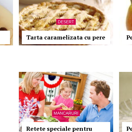
DESERT
Tarta caramelizata cu pere
P
MANCARURI
Retete speciale pentru
P