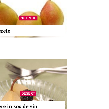
NUTRITIE
erele
DESERT
ere in sos de vin