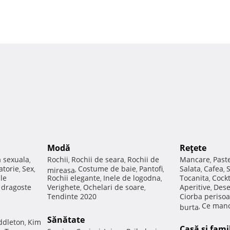
Modă
Reţete
a sexuala
Rochii
Rochii de seara
Rochii de
Mancare
Past
,
,
,
,
atorie
Sex
Costume de baie
Pantofi
Salata
Cafea
,
,
mireasa
,
,
,
,
,
ale
Rochii elegante
Inele de logodna
Tocanita
Cockt
,
,
,
e dragoste
Verighete
Ochelari de soare
Aperitive
Dese
,
,
,
Tendinte 2020
Ciorba perisoa
Ce manc
burta
,
Sănătate
ddleton
Kim
,
Casă şi fami