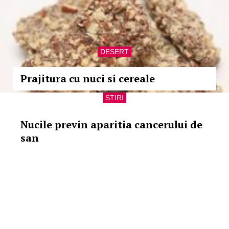
DESERT
Prajitura cu nuci si cereale
STIRI
Nucile previn aparitia cancerului de
san