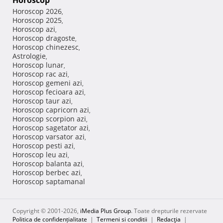
Horoscop
Horoscop 2026
,
Horoscop 2025
,
Horoscop azi
,
Horoscop dragoste
,
Horoscop chinezesc
,
Astrologie
,
Horoscop lunar
,
Horoscop rac azi
,
Horoscop gemeni azi
,
Horoscop fecioara azi
,
Horoscop taur azi
,
Horoscop capricorn azi
,
Horoscop scorpion azi
,
Horoscop sagetator azi
,
Horoscop varsator azi
,
Horoscop pesti azi
,
Horoscop leu azi
,
Horoscop balanta azi
,
Horoscop berbec azi
,
Horoscop saptamanal
Copyright © 2001-2026,
iMedia Plus Group
. Toate drepturile rezervate
Politica de confidențialitate
|
Termeni si conditii
|
Redacţia
|