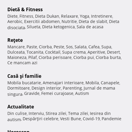
Dietă & Fitness
Diete
Fitness
Dieta Dukan
Relaxare
Yoga
Intretinere
,
,
,
,
,
,
Aerobic
Exercitii abdomen
Nutritie
Dieta de slabit
Dieta
,
,
,
,
Silueta
Dieta ketogenica
Sala de acasa
disociata
,
,
,
Reţete
Mancare
Paste
Ciorba
Peste
Sos
Salata
Cafea
Supa
,
,
,
,
,
,
,
,
Dulceata
Tocanita
Cocktail
Supa crema
Aperitive
Desert
,
,
,
,
,
,
Maioneza
Pilaf
Ciorba perisoare
Ciorba pui
Ciorba burta
,
,
,
,
,
Ce mancam azi
Casă şi familie
Mobila bucatarie
Amenajari interioare
Mobila
Canapele
,
,
,
,
Dormitoare
Design interior
Parenting
Jurnal de mama
,
,
,
Gravide
Femei curajoase
Autism
singura
,
,
,
Actualitate
Din culise
Interviu
Stirea zilei
Tema zilei
Iesirea din
,
,
,
,
Despărţiri celebre
Vesti Bune
Covid-19
Pandemie
autism
,
,
,
,