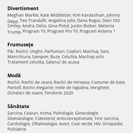
Divertisment
Meghan Markle
Kate Middleton
Kim Kardashian
Johnny
,
,
,
Teo Trandafir
Angelina Jolie
Dana Rogoz
Dani Otil
Depp
,
,
,
,
,
Smiley
Andra
Delia
Gina Pistol
Justin Bieber
Melania
,
,
,
,
,
Program TV
Program Pro TV
Program Antena 1
Trump
,
,
,
Frumuseţe
Păr
Rochii
Unghii
Parfumuri
Coafuri
Machiaj
Sani
,
,
,
,
,
,
,
Manichiura
Sampon
Buze
Celulita
Machiaj ochi
,
,
,
,
,
Tratament celulita
Salonul de acasa
,
Modă
Rochii
Rochii de seara
Rochii de mireasa
Costume de baie
,
,
,
,
Pantofi
Rochii elegante
Inele de logodna
Verighete
,
,
,
,
Ochelari de soare
Tendinte 2020
,
Sănătate
Sarcina
Ceaiuri
Inima
Psihologie
Ginecologie
,
,
,
,
,
Stomatologie
Colesterol
Anticonceptionale
Test sarcina
,
,
,
,
Cardiologie
Oftalmologie
Avort
Ceai verde
HIV
Ortopedie
,
,
,
,
,
,
Psihiatrie