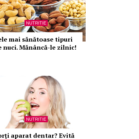
NUTRITIE
ele mai sănătoase tipuri
e nuci. Mănâncă-le zilnic!
NUTRITIE
orți aparat dentar? Evită