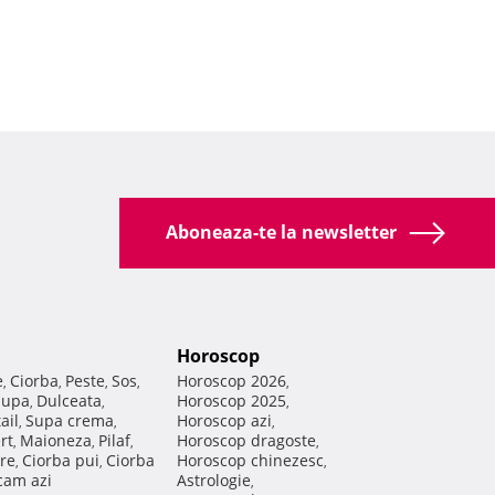
Aboneaza-te la newsletter
Horoscop
e
Ciorba
Peste
Sos
Horoscop 2026
,
,
,
,
,
Supa
Dulceata
Horoscop 2025
,
,
,
ail
Supa crema
Horoscop azi
,
,
,
rt
Maioneza
Pilaf
Horoscop dragoste
,
,
,
,
re
Ciorba pui
Ciorba
Horoscop chinezesc
,
,
,
am azi
Astrologie
,