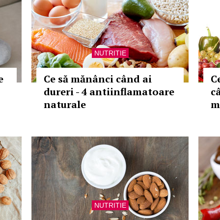
NUTRITIE
e
Ce să mănânci când ai
C
dureri - 4 antiinflamatoare
c
naturale
m
NUTRITIE