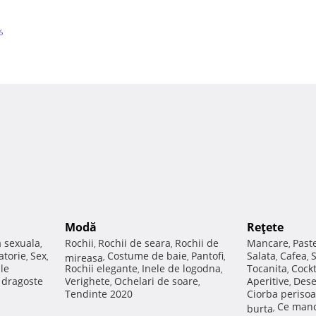
6
Modă
Reţete
a sexuala
Rochii
Rochii de seara
Rochii de
Mancare
Past
,
,
,
,
atorie
Sex
Costume de baie
Pantofi
Salata
Cafea
,
,
mireasa
,
,
,
,
,
ale
Rochii elegante
Inele de logodna
Tocanita
Cockt
,
,
,
e dragoste
Verighete
Ochelari de soare
Aperitive
Dese
,
,
,
Tendinte 2020
Ciorba perisoa
Ce manc
burta
,