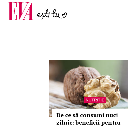
și 60 de ani. De ce te t
Carieră
pe măsură ce înaintez
Actualitate
NUTRITIE
De ce să consumi nuci
zilnic: beneficii pentru