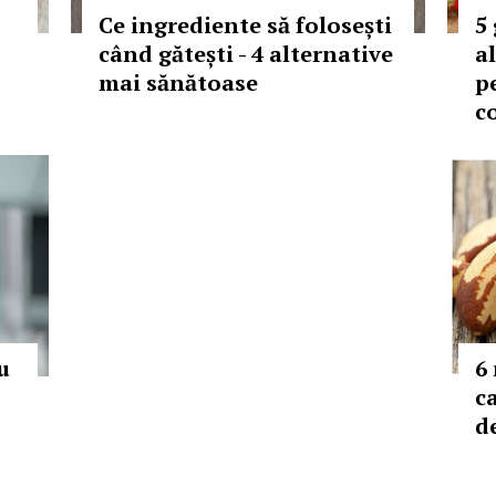
Ce ingrediente să folosești
5
când gătești - 4 alternative
a
mai sănătoase
pe
c
u
6
ca
d