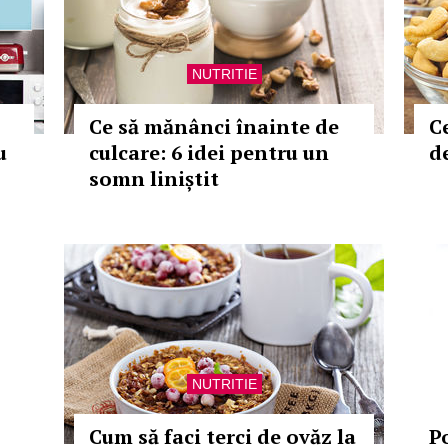
NUTRITIE
Ce să mănânci înainte de
C
u
culcare: 6 idei pentru un
d
somn liniștit
NUTRITIE
Cum să faci terci de ovăz la
P