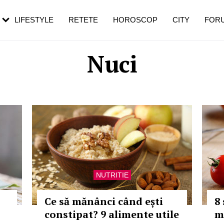
rezești mai des
Cât durează, cum te pregătești și cât
i în vârstă
de dureroasă este investigația
LIFESTYLE
RETETE
HOROSCOP
CITY
FOR
Nuci
NUTRITIE
Ce să mănânci când ești
8 
constipat? 9 alimente utile
m