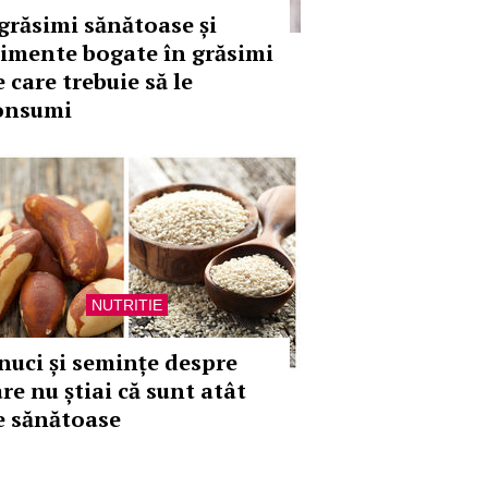
 grăsimi sănătoase și
limente bogate în grăsimi
 care trebuie să le
onsumi
NUTRITIE
 nuci și semințe despre
re nu știai că sunt atât
e sănătoase