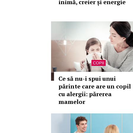
inimă, creier și energie
COPII
Ce să nu-i spui unui
părinte care are un copil
cu alergii: părerea
mamelor