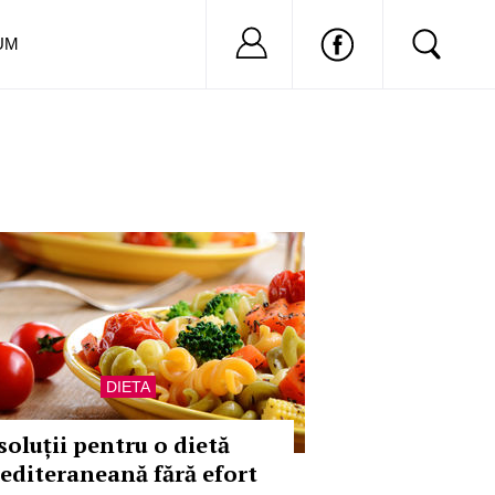
Nu ai cont?
Inregistreaza-
UM
DIETA
soluții pentru o dietă
editeraneană fără efort