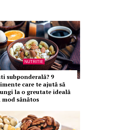
NUTRITIE
ști subponderală? 9
limente care te ajută să
jungi la o greutate ideală
n mod sănătos