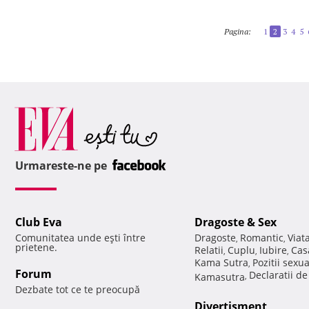
Pagina:
1
2
3
4
5
Urmareste-ne pe
Club Eva
Dragoste & Sex
Comunitatea unde eşti între
Dragoste
Romantic
Viat
,
,
prietene.
Relatii
Cuplu
Iubire
Cas
,
,
,
Kama Sutra
Pozitii sexu
,
Forum
Declaratii d
Kamasutra
,
Dezbate tot ce te preocupă
Divertisment