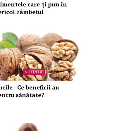
limentele care-ți pun în
ericol zâmbetul
NUTRITIE
cile - Ce beneficii au
entru sănătate?