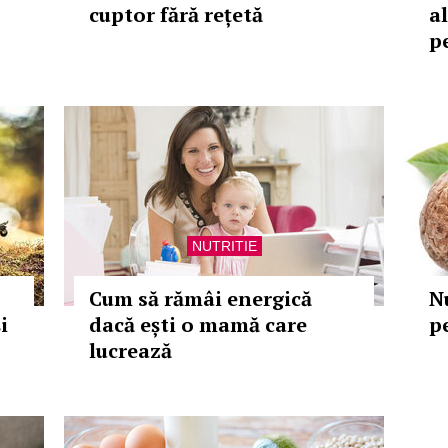
cuptor fără rețetă
a
p
NUTRITIE
Cum să rămâi energică
Nu
i
dacă ești o mamă care
p
lucrează