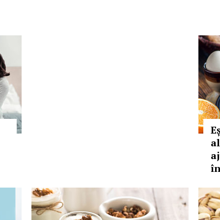
E
a
a
î