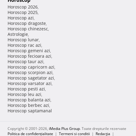
Horoscop
Horoscop 2026
,
Horoscop 2025
,
Horoscop azi
,
Horoscop dragoste
,
Horoscop chinezesc
,
Astrologie
,
Horoscop lunar
,
Horoscop rac azi
,
Horoscop gemeni azi
,
Horoscop fecioara azi
,
Horoscop taur azi
,
Horoscop capricorn azi
,
Horoscop scorpion azi
,
Horoscop sagetator azi
,
Horoscop varsator azi
,
Horoscop pesti azi
,
Horoscop leu azi
,
Horoscop balanta azi
,
Horoscop berbec azi
,
Horoscop saptamanal
Copyright © 2001-2026,
iMedia Plus Group
. Toate drepturile rezervate
Politica de confidențialitate
|
Termeni si conditii
|
Redacţia
|