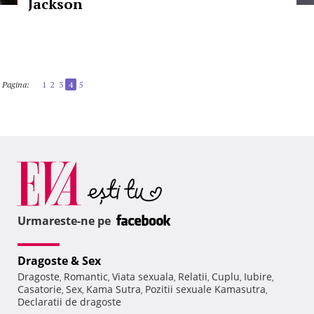
Jackson
Pagina:
1
2
3
4
5
Urmareste-ne pe
Dragoste & Sex
Dragoste
Romantic
Viata sexuala
Relatii
Cuplu
Iubire
,
,
,
,
,
,
Casatorie
Sex
Kama Sutra
Pozitii sexuale Kamasutra
,
,
,
,
Declaratii de dragoste