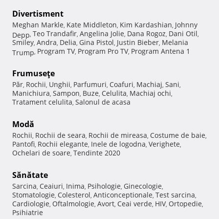
Divertisment
Meghan Markle
Kate Middleton
Kim Kardashian
Johnny
,
,
,
Teo Trandafir
Angelina Jolie
Dana Rogoz
Dani Otil
Depp
,
,
,
,
,
Smiley
Andra
Delia
Gina Pistol
Justin Bieber
Melania
,
,
,
,
,
Program TV
Program Pro TV
Program Antena 1
Trump
,
,
,
Frumuseţe
Păr
Rochii
Unghii
Parfumuri
Coafuri
Machiaj
Sani
,
,
,
,
,
,
,
Manichiura
Sampon
Buze
Celulita
Machiaj ochi
,
,
,
,
,
Tratament celulita
Salonul de acasa
,
Modă
Rochii
Rochii de seara
Rochii de mireasa
Costume de baie
,
,
,
,
Pantofi
Rochii elegante
Inele de logodna
Verighete
,
,
,
,
Ochelari de soare
Tendinte 2020
,
Sănătate
Sarcina
Ceaiuri
Inima
Psihologie
Ginecologie
,
,
,
,
,
Stomatologie
Colesterol
Anticonceptionale
Test sarcina
,
,
,
,
Cardiologie
Oftalmologie
Avort
Ceai verde
HIV
Ortopedie
,
,
,
,
,
,
Psihiatrie