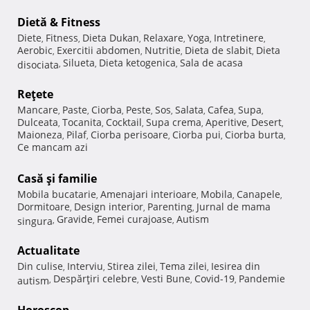
Dietă & Fitness
Diete
Fitness
Dieta Dukan
Relaxare
Yoga
Intretinere
,
,
,
,
,
,
Aerobic
Exercitii abdomen
Nutritie
Dieta de slabit
Dieta
,
,
,
,
Silueta
Dieta ketogenica
Sala de acasa
disociata
,
,
,
Reţete
Mancare
Paste
Ciorba
Peste
Sos
Salata
Cafea
Supa
,
,
,
,
,
,
,
,
Dulceata
Tocanita
Cocktail
Supa crema
Aperitive
Desert
,
,
,
,
,
,
Maioneza
Pilaf
Ciorba perisoare
Ciorba pui
Ciorba burta
,
,
,
,
,
Ce mancam azi
Casă şi familie
Mobila bucatarie
Amenajari interioare
Mobila
Canapele
,
,
,
,
Dormitoare
Design interior
Parenting
Jurnal de mama
,
,
,
Gravide
Femei curajoase
Autism
singura
,
,
,
Actualitate
Din culise
Interviu
Stirea zilei
Tema zilei
Iesirea din
,
,
,
,
Despărţiri celebre
Vesti Bune
Covid-19
Pandemie
autism
,
,
,
,