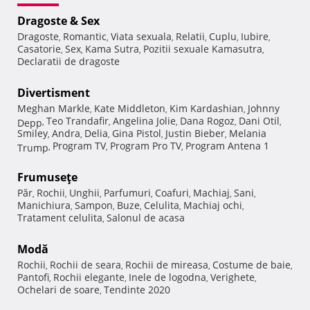
Dragoste & Sex
Dragoste
Romantic
Viata sexuala
Relatii
Cuplu
Iubire
,
,
,
,
,
,
Casatorie
Sex
Kama Sutra
Pozitii sexuale Kamasutra
,
,
,
,
Declaratii de dragoste
Divertisment
Meghan Markle
Kate Middleton
Kim Kardashian
Johnny
,
,
,
Teo Trandafir
Angelina Jolie
Dana Rogoz
Dani Otil
Depp
,
,
,
,
,
Smiley
Andra
Delia
Gina Pistol
Justin Bieber
Melania
,
,
,
,
,
Program TV
Program Pro TV
Program Antena 1
Trump
,
,
,
Frumuseţe
Păr
Rochii
Unghii
Parfumuri
Coafuri
Machiaj
Sani
,
,
,
,
,
,
,
Manichiura
Sampon
Buze
Celulita
Machiaj ochi
,
,
,
,
,
Tratament celulita
Salonul de acasa
,
Modă
Rochii
Rochii de seara
Rochii de mireasa
Costume de baie
,
,
,
,
Pantofi
Rochii elegante
Inele de logodna
Verighete
,
,
,
,
Ochelari de soare
Tendinte 2020
,