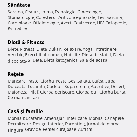
Sănătate
Sarcina
Ceaiuri
Inima
Psihologie
Ginecologie
,
,
,
,
,
Stomatologie
Colesterol
Anticonceptionale
Test sarcina
,
,
,
,
Cardiologie
Oftalmologie
Avort
Ceai verde
HIV
Ortopedie
,
,
,
,
,
,
Psihiatrie
Dietă & Fitness
Diete
Fitness
Dieta Dukan
Relaxare
Yoga
Intretinere
,
,
,
,
,
,
Aerobic
Exercitii abdomen
Nutritie
Dieta de slabit
Dieta
,
,
,
,
Silueta
Dieta ketogenica
Sala de acasa
disociata
,
,
,
Reţete
Mancare
Paste
Ciorba
Peste
Sos
Salata
Cafea
Supa
,
,
,
,
,
,
,
,
Dulceata
Tocanita
Cocktail
Supa crema
Aperitive
Desert
,
,
,
,
,
,
Maioneza
Pilaf
Ciorba perisoare
Ciorba pui
Ciorba burta
,
,
,
,
,
Ce mancam azi
Casă şi familie
Mobila bucatarie
Amenajari interioare
Mobila
Canapele
,
,
,
,
Dormitoare
Design interior
Parenting
Jurnal de mama
,
,
,
Gravide
Femei curajoase
Autism
singura
,
,
,