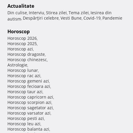
Actualitate
Din culise
Interviu
Stirea zilei
Tema zilei
Iesirea din
,
,
,
,
Despărţiri celebre
Vesti Bune
Covid-19
Pandemie
autism
,
,
,
,
Horoscop
Horoscop 2026
,
Horoscop 2025
,
Horoscop azi
,
Horoscop dragoste
,
Horoscop chinezesc
,
Astrologie
,
Horoscop lunar
,
Horoscop rac azi
,
Horoscop gemeni azi
,
Horoscop fecioara azi
,
Horoscop taur azi
,
Horoscop capricorn azi
,
Horoscop scorpion azi
,
Horoscop sagetator azi
,
Horoscop varsator azi
,
Horoscop pesti azi
,
Horoscop leu azi
,
Horoscop balanta azi
,