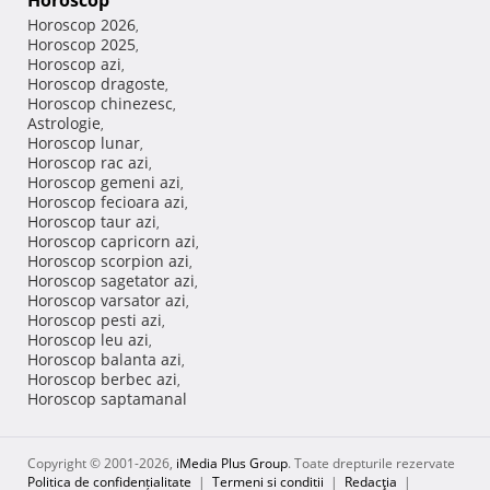
Horoscop
Horoscop 2026
,
Horoscop 2025
,
Horoscop azi
,
Horoscop dragoste
,
Horoscop chinezesc
,
Astrologie
,
Horoscop lunar
,
Horoscop rac azi
,
Horoscop gemeni azi
,
Horoscop fecioara azi
,
Horoscop taur azi
,
Horoscop capricorn azi
,
Horoscop scorpion azi
,
Horoscop sagetator azi
,
Horoscop varsator azi
,
Horoscop pesti azi
,
Horoscop leu azi
,
Horoscop balanta azi
,
Horoscop berbec azi
,
Horoscop saptamanal
Copyright © 2001-2026,
iMedia Plus Group
. Toate drepturile rezervate
Politica de confidențialitate
|
Termeni si conditii
|
Redacţia
|