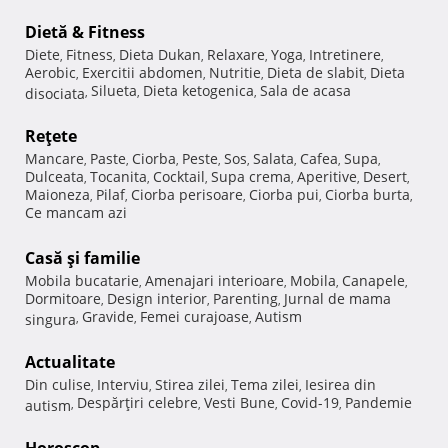
Dietă & Fitness
Diete
Fitness
Dieta Dukan
Relaxare
Yoga
Intretinere
,
,
,
,
,
,
Aerobic
Exercitii abdomen
Nutritie
Dieta de slabit
Dieta
,
,
,
,
Silueta
Dieta ketogenica
Sala de acasa
disociata
,
,
,
Reţete
Mancare
Paste
Ciorba
Peste
Sos
Salata
Cafea
Supa
,
,
,
,
,
,
,
,
Dulceata
Tocanita
Cocktail
Supa crema
Aperitive
Desert
,
,
,
,
,
,
Maioneza
Pilaf
Ciorba perisoare
Ciorba pui
Ciorba burta
,
,
,
,
,
Ce mancam azi
Casă şi familie
Mobila bucatarie
Amenajari interioare
Mobila
Canapele
,
,
,
,
Dormitoare
Design interior
Parenting
Jurnal de mama
,
,
,
Gravide
Femei curajoase
Autism
singura
,
,
,
Actualitate
Din culise
Interviu
Stirea zilei
Tema zilei
Iesirea din
,
,
,
,
Despărţiri celebre
Vesti Bune
Covid-19
Pandemie
autism
,
,
,
,