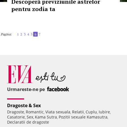
Descoperă previziunile astrelor
pentru zodia ta
Pagina:
1
2
3
4
5
6
7
Urmareste-ne pe
Dragoste & Sex
Dragoste
Romantic
Viata sexuala
Relatii
Cuplu
Iubire
,
,
,
,
,
,
Casatorie
Sex
Kama Sutra
Pozitii sexuale Kamasutra
,
,
,
,
Declaratii de dragoste