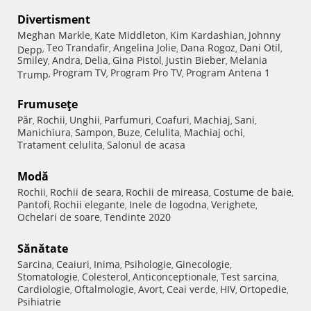
Divertisment
Meghan Markle
Kate Middleton
Kim Kardashian
Johnny
,
,
,
Teo Trandafir
Angelina Jolie
Dana Rogoz
Dani Otil
Depp
,
,
,
,
,
Smiley
Andra
Delia
Gina Pistol
Justin Bieber
Melania
,
,
,
,
,
Program TV
Program Pro TV
Program Antena 1
Trump
,
,
,
Frumuseţe
Păr
Rochii
Unghii
Parfumuri
Coafuri
Machiaj
Sani
,
,
,
,
,
,
,
Manichiura
Sampon
Buze
Celulita
Machiaj ochi
,
,
,
,
,
Tratament celulita
Salonul de acasa
,
Modă
Rochii
Rochii de seara
Rochii de mireasa
Costume de baie
,
,
,
,
Pantofi
Rochii elegante
Inele de logodna
Verighete
,
,
,
,
Ochelari de soare
Tendinte 2020
,
Sănătate
Sarcina
Ceaiuri
Inima
Psihologie
Ginecologie
,
,
,
,
,
Stomatologie
Colesterol
Anticonceptionale
Test sarcina
,
,
,
,
Cardiologie
Oftalmologie
Avort
Ceai verde
HIV
Ortopedie
,
,
,
,
,
,
Psihiatrie