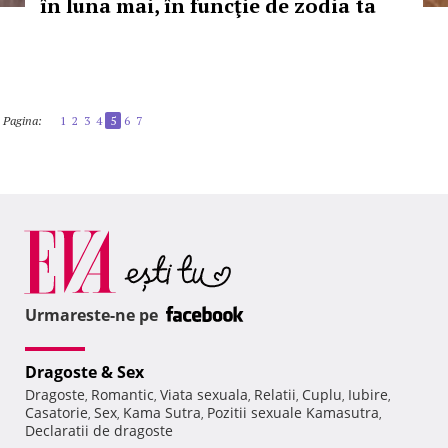
în luna mai, în funcţie de zodia ta
Pagina:
1
2
3
4
5
6
7
Urmareste-ne pe
Dragoste & Sex
Dragoste
Romantic
Viata sexuala
Relatii
Cuplu
Iubire
,
,
,
,
,
,
Casatorie
Sex
Kama Sutra
Pozitii sexuale Kamasutra
,
,
,
,
Declaratii de dragoste