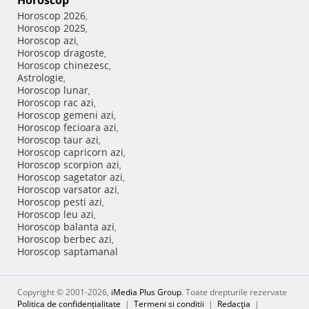
Horoscop
Horoscop 2026
,
Horoscop 2025
,
Horoscop azi
,
Horoscop dragoste
,
Horoscop chinezesc
,
Astrologie
,
Horoscop lunar
,
Horoscop rac azi
,
Horoscop gemeni azi
,
Horoscop fecioara azi
,
Horoscop taur azi
,
Horoscop capricorn azi
,
Horoscop scorpion azi
,
Horoscop sagetator azi
,
Horoscop varsator azi
,
Horoscop pesti azi
,
Horoscop leu azi
,
Horoscop balanta azi
,
Horoscop berbec azi
,
Horoscop saptamanal
Copyright © 2001-2026,
iMedia Plus Group
. Toate drepturile rezervate
Politica de confidențialitate
|
Termeni si conditii
|
Redacţia
|