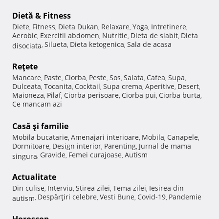
Dietă & Fitness
Diete
Fitness
Dieta Dukan
Relaxare
Yoga
Intretinere
,
,
,
,
,
,
Aerobic
Exercitii abdomen
Nutritie
Dieta de slabit
Dieta
,
,
,
,
Silueta
Dieta ketogenica
Sala de acasa
disociata
,
,
,
Reţete
Mancare
Paste
Ciorba
Peste
Sos
Salata
Cafea
Supa
,
,
,
,
,
,
,
,
Dulceata
Tocanita
Cocktail
Supa crema
Aperitive
Desert
,
,
,
,
,
,
Maioneza
Pilaf
Ciorba perisoare
Ciorba pui
Ciorba burta
,
,
,
,
,
Ce mancam azi
Casă şi familie
Mobila bucatarie
Amenajari interioare
Mobila
Canapele
,
,
,
,
Dormitoare
Design interior
Parenting
Jurnal de mama
,
,
,
Gravide
Femei curajoase
Autism
singura
,
,
,
Actualitate
Din culise
Interviu
Stirea zilei
Tema zilei
Iesirea din
,
,
,
,
Despărţiri celebre
Vesti Bune
Covid-19
Pandemie
autism
,
,
,
,