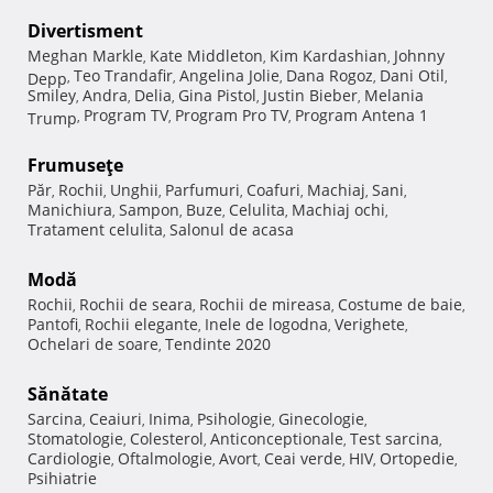
Divertisment
Meghan Markle
Kate Middleton
Kim Kardashian
Johnny
,
,
,
Teo Trandafir
Angelina Jolie
Dana Rogoz
Dani Otil
Depp
,
,
,
,
,
Smiley
Andra
Delia
Gina Pistol
Justin Bieber
Melania
,
,
,
,
,
Program TV
Program Pro TV
Program Antena 1
Trump
,
,
,
Frumuseţe
Păr
Rochii
Unghii
Parfumuri
Coafuri
Machiaj
Sani
,
,
,
,
,
,
,
Manichiura
Sampon
Buze
Celulita
Machiaj ochi
,
,
,
,
,
Tratament celulita
Salonul de acasa
,
Modă
Rochii
Rochii de seara
Rochii de mireasa
Costume de baie
,
,
,
,
Pantofi
Rochii elegante
Inele de logodna
Verighete
,
,
,
,
Ochelari de soare
Tendinte 2020
,
Sănătate
Sarcina
Ceaiuri
Inima
Psihologie
Ginecologie
,
,
,
,
,
Stomatologie
Colesterol
Anticonceptionale
Test sarcina
,
,
,
,
Cardiologie
Oftalmologie
Avort
Ceai verde
HIV
Ortopedie
,
,
,
,
,
,
Psihiatrie