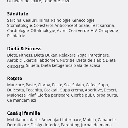
Ochelari de soare
Tendinte 2020
,
Sănătate
Sarcina
Ceaiuri
Inima
Psihologie
Ginecologie
,
,
,
,
,
Stomatologie
Colesterol
Anticonceptionale
Test sarcina
,
,
,
,
Cardiologie
Oftalmologie
Avort
Ceai verde
HIV
Ortopedie
,
,
,
,
,
,
Psihiatrie
Dietă & Fitness
Diete
Fitness
Dieta Dukan
Relaxare
Yoga
Intretinere
,
,
,
,
,
,
Aerobic
Exercitii abdomen
Nutritie
Dieta de slabit
Dieta
,
,
,
,
Silueta
Dieta ketogenica
Sala de acasa
disociata
,
,
,
Reţete
Mancare
Paste
Ciorba
Peste
Sos
Salata
Cafea
Supa
,
,
,
,
,
,
,
,
Dulceata
Tocanita
Cocktail
Supa crema
Aperitive
Desert
,
,
,
,
,
,
Maioneza
Pilaf
Ciorba perisoare
Ciorba pui
Ciorba burta
,
,
,
,
,
Ce mancam azi
Casă şi familie
Mobila bucatarie
Amenajari interioare
Mobila
Canapele
,
,
,
,
Dormitoare
Design interior
Parenting
Jurnal de mama
,
,
,