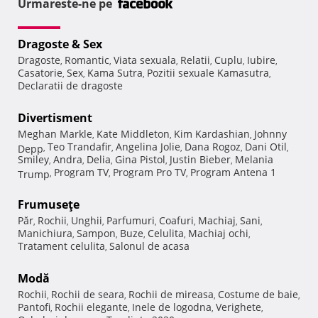
Urmareste-ne pe
Dragoste & Sex
Dragoste
Romantic
Viata sexuala
Relatii
Cuplu
Iubire
,
,
,
,
,
,
Casatorie
Sex
Kama Sutra
Pozitii sexuale Kamasutra
,
,
,
,
Declaratii de dragoste
Divertisment
Meghan Markle
Kate Middleton
Kim Kardashian
Johnny
,
,
,
Teo Trandafir
Angelina Jolie
Dana Rogoz
Dani Otil
Depp
,
,
,
,
,
Smiley
Andra
Delia
Gina Pistol
Justin Bieber
Melania
,
,
,
,
,
Program TV
Program Pro TV
Program Antena 1
Trump
,
,
,
Frumuseţe
Păr
Rochii
Unghii
Parfumuri
Coafuri
Machiaj
Sani
,
,
,
,
,
,
,
Manichiura
Sampon
Buze
Celulita
Machiaj ochi
,
,
,
,
,
Tratament celulita
Salonul de acasa
,
Modă
Rochii
Rochii de seara
Rochii de mireasa
Costume de baie
,
,
,
,
Pantofi
Rochii elegante
Inele de logodna
Verighete
,
,
,
,