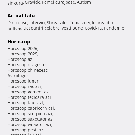
Gravide
Femei curajoase
Autism
singura
,
,
,
Actualitate
Din culise
Interviu
Stirea zilei
Tema zilei
Iesirea din
,
,
,
,
Despărţiri celebre
Vesti Bune
Covid-19
Pandemie
autism
,
,
,
,
Horoscop
Horoscop 2026
,
Horoscop 2025
,
Horoscop azi
,
Horoscop dragoste
,
Horoscop chinezesc
,
Astrologie
,
Horoscop lunar
,
Horoscop rac azi
,
Horoscop gemeni azi
,
Horoscop fecioara azi
,
Horoscop taur azi
,
Horoscop capricorn azi
,
Horoscop scorpion azi
,
Horoscop sagetator azi
,
Horoscop varsator azi
,
Horoscop pesti azi
,