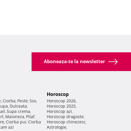
Aboneaza-te la newsletter
Horoscop
e
Ciorba
Peste
Sos
Horoscop 2026
,
,
,
,
,
Supa
Dulceata
Horoscop 2025
,
,
,
ail
Supa crema
Horoscop azi
,
,
,
rt
Maioneza
Pilaf
Horoscop dragoste
,
,
,
,
re
Ciorba pui
Ciorba
Horoscop chinezesc
,
,
,
am azi
Astrologie
,