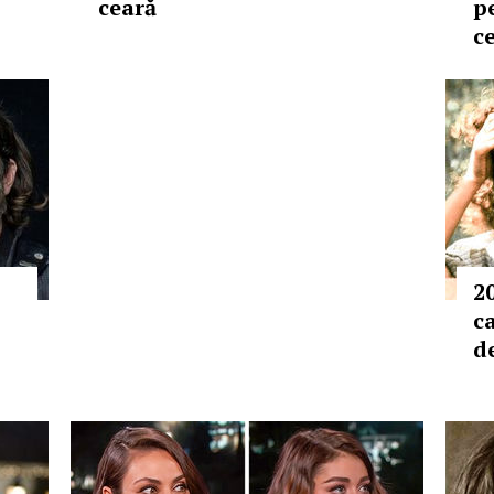
ceară
pe
c
2
c
d