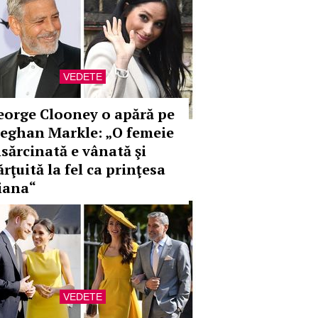
VEDETE
eorge Clooney o apără pe
eghan Markle: „O femeie
nsărcinată e vânată şi
rţuită la fel ca prinţesa
iana“
VEDETE