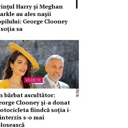
rințul Harry și Meghan
arkle au ales nașii
opilului: George Clooney
 soția sa
VEDETE
n bărbat ascultător:
eorge Clooney și-a donat
otocicleta fiindcă soția i-
 interzis s-o mai
olosească