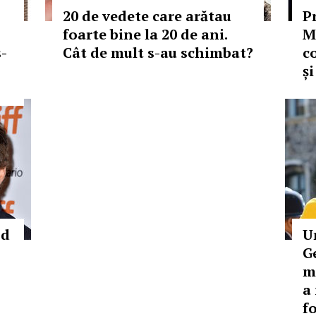
20 de vedete care arătau
P
foarte bine la 20 de ani.
M
s-
Cât de mult s-au schimbat?
c
și
od
U
G
m
a
f