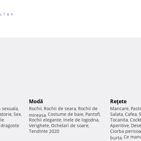
6
7
8
9
Modă
Reţete
a sexuala
Rochii
Rochii de seara
Rochii de
Mancare
Past
,
,
,
,
atorie
Sex
Costume de baie
Pantofi
Salata
Cafea
,
,
mireasa
,
,
,
,
,
ale
Rochii elegante
Inele de logodna
Tocanita
Cockt
,
,
,
e dragoste
Verighete
Ochelari de soare
Aperitive
Dese
,
,
,
Tendinte 2020
Ciorba perisoa
Ce manc
burta
,