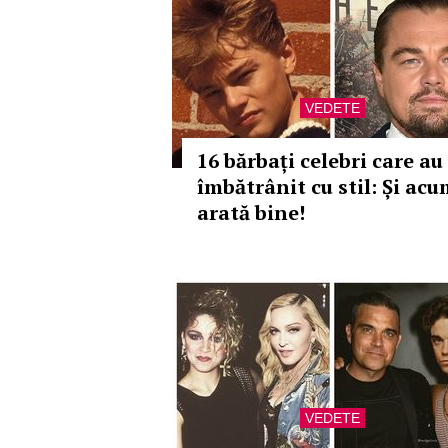
VEDETE
16 bărbați celebri care au
îmbătrânit cu stil: Și ac
arată bine!
VEDETE