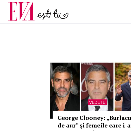
și 60 de ani. De ce te t
Carieră
pe măsură ce înaintez
Actualitate
VEDETE
George Clooney: „Burlacu
de aur” și femeile care i-