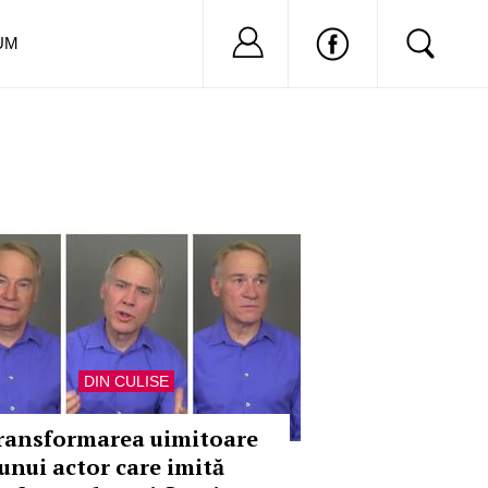
Nu ai cont?
Inregistreaza-
UM
DIN CULISE
ransformarea uimitoare
 unui actor care imită