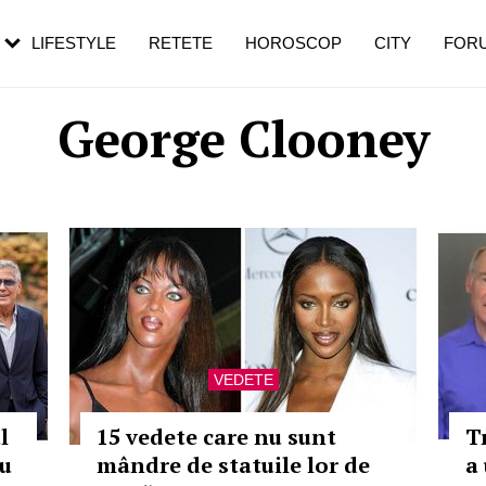
rezești mai des
Cât durează, cum te pregătești și cât
i în vârstă
de dureroasă este investigația
LIFESTYLE
RETETE
HOROSCOP
CITY
FOR
George Clooney
VEDETE
l
15 vedete care nu sunt
T
au
mândre de statuile lor de
a