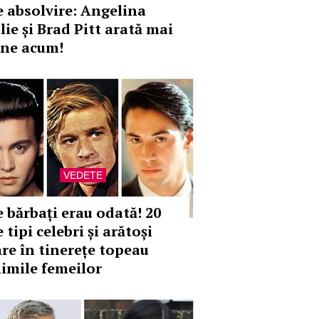
e absolvire: Angelina
lie și Brad Pitt arată mai
ine acum!
VEDETE
e bărbați erau odată! 20
 tipi celebri și arătoși
are în tinerețe topeau
nimile femeilor