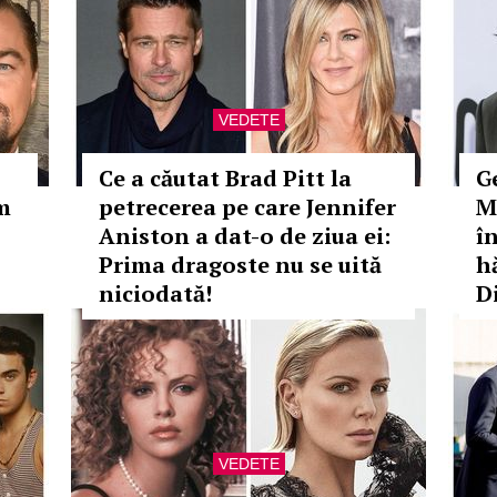
VEDETE
Ce a căutat Brad Pitt la
G
um
petrecerea pe care Jennifer
M
Aniston a dat-o de ziua ei:
î
Prima dragoste nu se uită
hă
niciodată!
D
VEDETE