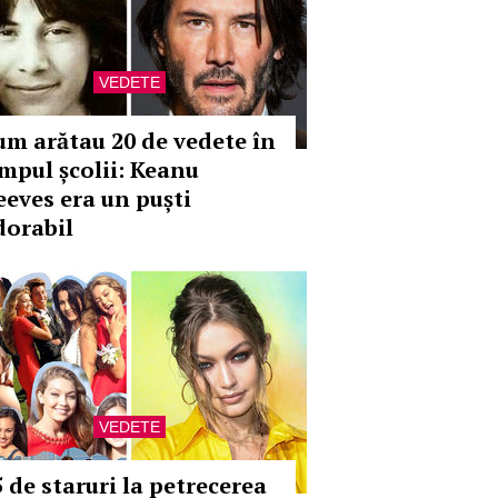
VEDETE
um arătau 20 de vedete în
impul școlii: Keanu
eeves era un puști
dorabil
VEDETE
5 de staruri la petrecerea