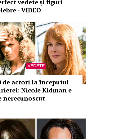
rfect vedete și figuri
elebre - VIDEO
VEDETE
0 de actori la începutul
arierei: Nicole Kidman e
e nerecunoscut