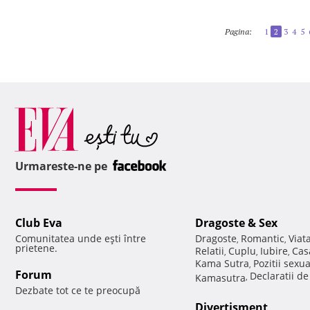
Pagina:
1
2
3
4
5
Urmareste-ne pe
Club Eva
Dragoste & Sex
Comunitatea unde eşti între
Dragoste
Romantic
Viat
,
,
prietene.
Relatii
Cuplu
Iubire
Cas
,
,
,
Kama Sutra
Pozitii sexu
,
Forum
Declaratii d
Kamasutra
,
Dezbate tot ce te preocupă
Divertisment