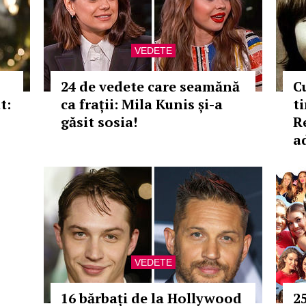
VEDETE
24 de vedete care seamănă
C
t:
ca frații: Mila Kunis și-a
t
găsit sosia!
R
a
VEDETE
16 bărbați de la Hollywood
2