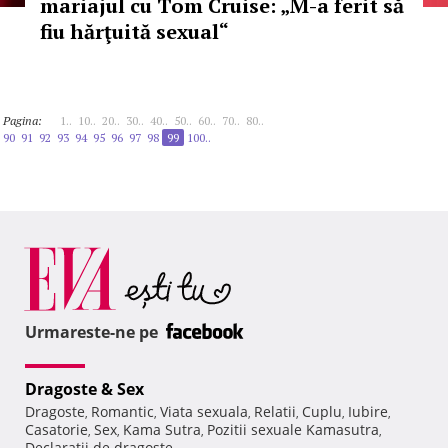
mariajul cu Tom Cruise: „M-a ferit să
fiu hărţuită sexual“
Pagina:
1..
10..
20..
30..
40..
50..
60..
70..
80..
90
91
92
93
94
95
96
97
98
99
100..
Urmareste-ne pe
Dragoste & Sex
Dragoste
Romantic
Viata sexuala
Relatii
Cuplu
Iubire
,
,
,
,
,
,
Casatorie
Sex
Kama Sutra
Pozitii sexuale Kamasutra
,
,
,
,
Declaratii de dragoste