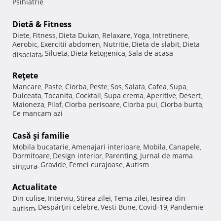
Psihiatrie
Dietă & Fitness
Diete
Fitness
Dieta Dukan
Relaxare
Yoga
Intretinere
,
,
,
,
,
,
Aerobic
Exercitii abdomen
Nutritie
Dieta de slabit
Dieta
,
,
,
,
Silueta
Dieta ketogenica
Sala de acasa
disociata
,
,
,
Reţete
Mancare
Paste
Ciorba
Peste
Sos
Salata
Cafea
Supa
,
,
,
,
,
,
,
,
Dulceata
Tocanita
Cocktail
Supa crema
Aperitive
Desert
,
,
,
,
,
,
Maioneza
Pilaf
Ciorba perisoare
Ciorba pui
Ciorba burta
,
,
,
,
,
Ce mancam azi
Casă şi familie
Mobila bucatarie
Amenajari interioare
Mobila
Canapele
,
,
,
,
Dormitoare
Design interior
Parenting
Jurnal de mama
,
,
,
Gravide
Femei curajoase
Autism
singura
,
,
,
Actualitate
Din culise
Interviu
Stirea zilei
Tema zilei
Iesirea din
,
,
,
,
Despărţiri celebre
Vesti Bune
Covid-19
Pandemie
autism
,
,
,
,