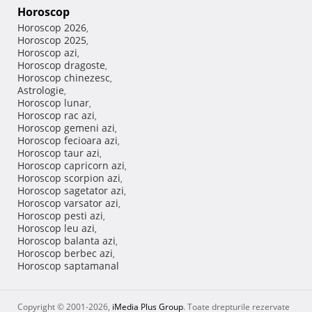
Horoscop
Horoscop 2026
,
Horoscop 2025
,
Horoscop azi
,
Horoscop dragoste
,
Horoscop chinezesc
,
Astrologie
,
Horoscop lunar
,
Horoscop rac azi
,
Horoscop gemeni azi
,
Horoscop fecioara azi
,
Horoscop taur azi
,
Horoscop capricorn azi
,
Horoscop scorpion azi
,
Horoscop sagetator azi
,
Horoscop varsator azi
,
Horoscop pesti azi
,
Horoscop leu azi
,
Horoscop balanta azi
,
Horoscop berbec azi
,
Horoscop saptamanal
Copyright © 2001-2026,
iMedia Plus Group
. Toate drepturile rezervate