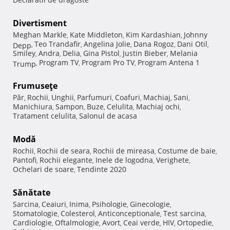
Divertisment
Meghan Markle
Kate Middleton
Kim Kardashian
Johnny
,
,
,
Teo Trandafir
Angelina Jolie
Dana Rogoz
Dani Otil
Depp
,
,
,
,
,
Smiley
Andra
Delia
Gina Pistol
Justin Bieber
Melania
,
,
,
,
,
Program TV
Program Pro TV
Program Antena 1
Trump
,
,
,
Frumuseţe
Păr
Rochii
Unghii
Parfumuri
Coafuri
Machiaj
Sani
,
,
,
,
,
,
,
Manichiura
Sampon
Buze
Celulita
Machiaj ochi
,
,
,
,
,
Tratament celulita
Salonul de acasa
,
Modă
Rochii
Rochii de seara
Rochii de mireasa
Costume de baie
,
,
,
,
Pantofi
Rochii elegante
Inele de logodna
Verighete
,
,
,
,
Ochelari de soare
Tendinte 2020
,
Sănătate
Sarcina
Ceaiuri
Inima
Psihologie
Ginecologie
,
,
,
,
,
Stomatologie
Colesterol
Anticonceptionale
Test sarcina
,
,
,
,
Cardiologie
Oftalmologie
Avort
Ceai verde
HIV
Ortopedie
,
,
,
,
,
,