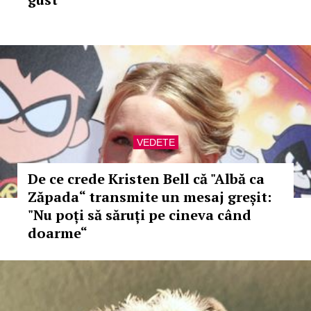
VEDETE
De ce crede Kristen Bell că "Albă ca
Zăpada“ transmite un mesaj greșit:
"Nu poți să săruți pe cineva când
doarme“