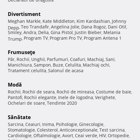
Divertisment
Meghan Markle
Kate Middleton
Kim Kardashian
Johnny
,
,
,
Teo Trandafir
Angelina Jolie
Dana Rogoz
Dani Otil
Depp
,
,
,
,
,
Smiley
Andra
Delia
Gina Pistol
Justin Bieber
Melania
,
,
,
,
,
Program TV
Program Pro TV
Program Antena 1
Trump
,
,
,
Frumuseţe
Păr
Rochii
Unghii
Parfumuri
Coafuri
Machiaj
Sani
,
,
,
,
,
,
,
Manichiura
Sampon
Buze
Celulita
Machiaj ochi
,
,
,
,
,
Tratament celulita
Salonul de acasa
,
Modă
Rochii
Rochii de seara
Rochii de mireasa
Costume de baie
,
,
,
,
Pantofi
Rochii elegante
Inele de logodna
Verighete
,
,
,
,
Ochelari de soare
Tendinte 2020
,
Sănătate
Sarcina
Ceaiuri
Inima
Psihologie
Ginecologie
,
,
,
,
,
Stomatologie
Colesterol
Anticonceptionale
Test sarcina
,
,
,
,
Cardiologie
Oftalmologie
Avort
Ceai verde
HIV
Ortopedie
,
,
,
,
,
,