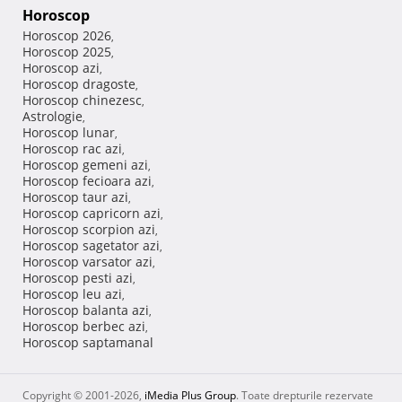
Horoscop
Horoscop 2026
,
Horoscop 2025
,
Horoscop azi
,
Horoscop dragoste
,
Horoscop chinezesc
,
Astrologie
,
Horoscop lunar
,
Horoscop rac azi
,
Horoscop gemeni azi
,
Horoscop fecioara azi
,
Horoscop taur azi
,
Horoscop capricorn azi
,
Horoscop scorpion azi
,
Horoscop sagetator azi
,
Horoscop varsator azi
,
Horoscop pesti azi
,
Horoscop leu azi
,
Horoscop balanta azi
,
Horoscop berbec azi
,
Horoscop saptamanal
Copyright © 2001-2026,
iMedia Plus Group
. Toate drepturile rezervate