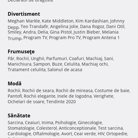
Divertisment
Meghan Markle
Kate Middleton
Kim Kardashian
Johnny
,
,
,
Teo Trandafir
Angelina Jolie
Dana Rogoz
Dani Otil
Depp
,
,
,
,
,
Smiley
Andra
Delia
Gina Pistol
Justin Bieber
Melania
,
,
,
,
,
Program TV
Program Pro TV
Program Antena 1
Trump
,
,
,
Frumuseţe
Păr
Rochii
Unghii
Parfumuri
Coafuri
Machiaj
Sani
,
,
,
,
,
,
,
Manichiura
Sampon
Buze
Celulita
Machiaj ochi
,
,
,
,
,
Tratament celulita
Salonul de acasa
,
Modă
Rochii
Rochii de seara
Rochii de mireasa
Costume de baie
,
,
,
,
Pantofi
Rochii elegante
Inele de logodna
Verighete
,
,
,
,
Ochelari de soare
Tendinte 2020
,
Sănătate
Sarcina
Ceaiuri
Inima
Psihologie
Ginecologie
,
,
,
,
,
Stomatologie
Colesterol
Anticonceptionale
Test sarcina
,
,
,
,
Cardiologie
Oftalmologie
Avort
Ceai verde
HIV
Ortopedie
,
,
,
,
,
,