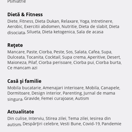
Psihiatrie
Dietă & Fitness
Diete
Fitness
Dieta Dukan
Relaxare
Yoga
Intretinere
,
,
,
,
,
,
Aerobic
Exercitii abdomen
Nutritie
Dieta de slabit
Dieta
,
,
,
,
Silueta
Dieta ketogenica
Sala de acasa
disociata
,
,
,
Reţete
Mancare
Paste
Ciorba
Peste
Sos
Salata
Cafea
Supa
,
,
,
,
,
,
,
,
Dulceata
Tocanita
Cocktail
Supa crema
Aperitive
Desert
,
,
,
,
,
,
Maioneza
Pilaf
Ciorba perisoare
Ciorba pui
Ciorba burta
,
,
,
,
,
Ce mancam azi
Casă şi familie
Mobila bucatarie
Amenajari interioare
Mobila
Canapele
,
,
,
,
Dormitoare
Design interior
Parenting
Jurnal de mama
,
,
,
Gravide
Femei curajoase
Autism
singura
,
,
,
Actualitate
Din culise
Interviu
Stirea zilei
Tema zilei
Iesirea din
,
,
,
,
Despărţiri celebre
Vesti Bune
Covid-19
Pandemie
autism
,
,
,
,