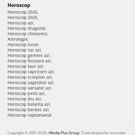
Horoscop
Horoscop 2026
,
Horoscop 2025
,
Horoscop azi
,
Horoscop dragoste
,
Horoscop chinezesc
,
Astrologie
,
Horoscop lunar
,
Horoscop rac azi
,
Horoscop gemeni azi
,
Horoscop fecioara azi
,
Horoscop taur azi
,
Horoscop capricorn azi
,
Horoscop scorpion azi
,
Horoscop sagetator azi
,
Horoscop varsator azi
,
Horoscop pesti azi
,
Horoscop leu azi
,
Horoscop balanta azi
,
Horoscop berbec azi
,
Horoscop saptamanal
Copyright © 2001-2026,
iMedia Plus Group
. Toate drepturile rezervate