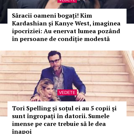
Săracii oameni bogați! Kim
Kardashian și Kanye West, imaginea
ipocriziei: Au enervat lumea pozând
în persoane de condiție modestă
VEDETE
Tori Spelling și soțul ei au 5 copii și
sunt îngropați în datorii. Sumele
imense pe care trebuie să le dea
înapoi