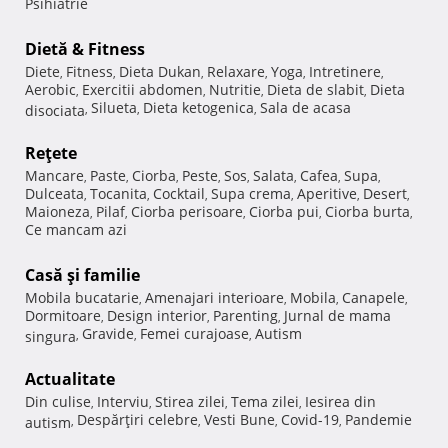
Psihiatrie
Dietă & Fitness
Diete
Fitness
Dieta Dukan
Relaxare
Yoga
Intretinere
,
,
,
,
,
,
Aerobic
Exercitii abdomen
Nutritie
Dieta de slabit
Dieta
,
,
,
,
Silueta
Dieta ketogenica
Sala de acasa
disociata
,
,
,
Reţete
Mancare
Paste
Ciorba
Peste
Sos
Salata
Cafea
Supa
,
,
,
,
,
,
,
,
Dulceata
Tocanita
Cocktail
Supa crema
Aperitive
Desert
,
,
,
,
,
,
Maioneza
Pilaf
Ciorba perisoare
Ciorba pui
Ciorba burta
,
,
,
,
,
Ce mancam azi
Casă şi familie
Mobila bucatarie
Amenajari interioare
Mobila
Canapele
,
,
,
,
Dormitoare
Design interior
Parenting
Jurnal de mama
,
,
,
Gravide
Femei curajoase
Autism
singura
,
,
,
Actualitate
Din culise
Interviu
Stirea zilei
Tema zilei
Iesirea din
,
,
,
,
Despărţiri celebre
Vesti Bune
Covid-19
Pandemie
autism
,
,
,
,