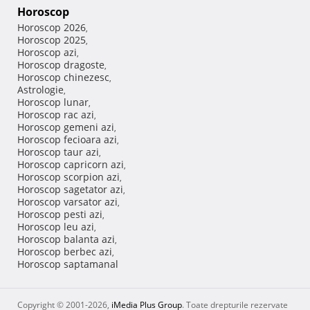
Horoscop
Horoscop 2026
,
Horoscop 2025
,
Horoscop azi
,
Horoscop dragoste
,
Horoscop chinezesc
,
Astrologie
,
Horoscop lunar
,
Horoscop rac azi
,
Horoscop gemeni azi
,
Horoscop fecioara azi
,
Horoscop taur azi
,
Horoscop capricorn azi
,
Horoscop scorpion azi
,
Horoscop sagetator azi
,
Horoscop varsator azi
,
Horoscop pesti azi
,
Horoscop leu azi
,
Horoscop balanta azi
,
Horoscop berbec azi
,
Horoscop saptamanal
Copyright © 2001-2026,
iMedia Plus Group
. Toate drepturile rezervate