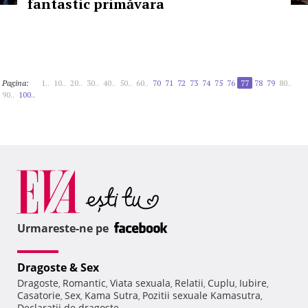
fantastic primăvara
Pagina:
1..
10..
20..
30..
40..
50..
60..
70
71
72
73
74
75
76
77
78
79
80..
90..
100..
Urmareste-ne pe
Dragoste & Sex
Dragoste
Romantic
Viata sexuala
Relatii
Cuplu
Iubire
,
,
,
,
,
,
Casatorie
Sex
Kama Sutra
Pozitii sexuale Kamasutra
,
,
,
,
Declaratii de dragoste