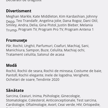
Divertisment
Meghan Markle
Kate Middleton
Kim Kardashian
Johnny
,
,
,
Teo Trandafir
Angelina Jolie
Dana Rogoz
Dani Otil
Depp
,
,
,
,
,
Smiley
Andra
Delia
Gina Pistol
Justin Bieber
Melania
,
,
,
,
,
Program TV
Program Pro TV
Program Antena 1
Trump
,
,
,
Frumuseţe
Păr
Rochii
Unghii
Parfumuri
Coafuri
Machiaj
Sani
,
,
,
,
,
,
,
Manichiura
Sampon
Buze
Celulita
Machiaj ochi
,
,
,
,
,
Tratament celulita
Salonul de acasa
,
Modă
Rochii
Rochii de seara
Rochii de mireasa
Costume de baie
,
,
,
,
Pantofi
Rochii elegante
Inele de logodna
Verighete
,
,
,
,
Ochelari de soare
Tendinte 2020
,
Sănătate
Sarcina
Ceaiuri
Inima
Psihologie
Ginecologie
,
,
,
,
,
Stomatologie
Colesterol
Anticonceptionale
Test sarcina
,
,
,
,
Cardiologie
Oftalmologie
Avort
Ceai verde
HIV
Ortopedie
,
,
,
,
,
,