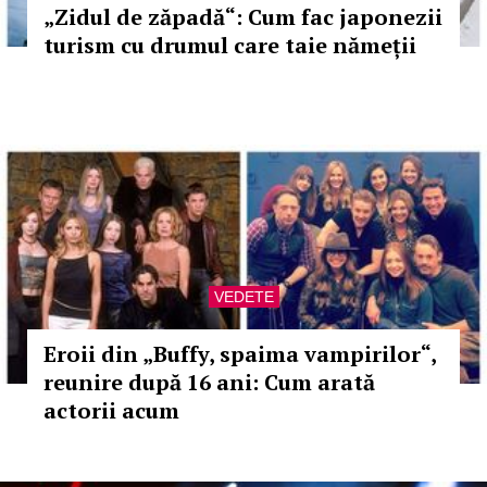
„Zidul de zăpadă“: Cum fac japonezii
turism cu drumul care taie nămeții
VEDETE
Eroii din „Buffy, spaima vampirilor“,
reunire după 16 ani: Cum arată
actorii acum