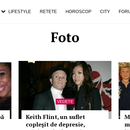
rebui să mergi
și 60 de ani. De ce te trezești mai des
pe măsură ce înaintezi în vârstă
LIFESTYLE
RETETE
HOROSCOP
CITY
FOR
Foto
VEDETE
pă
Keith Flint, un suflet
M
copleșit de depresie,
m