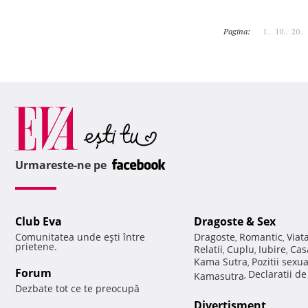
Pagina:
1..
10..
20..
Urmareste-ne pe
Club Eva
Dragoste & Sex
Comunitatea unde eşti între
Dragoste
Romantic
Viat
,
,
prietene.
Relatii
Cuplu
Iubire
Cas
,
,
,
Kama Sutra
Pozitii sexu
,
Forum
Declaratii d
Kamasutra
,
Dezbate tot ce te preocupă
Divertisment