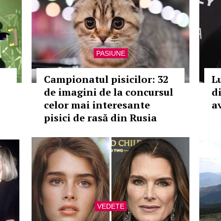
PASIUNE
Campionatul pisicilor: 32
L
de imagini de la concursul
di
celor mai interesante
a
pisici de rasă din Rusia
VEDETE