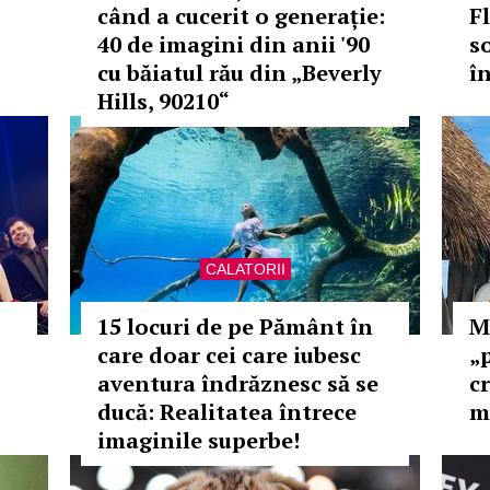
când a cucerit o generație:
F
40 de imagini din anii '90
s
cu băiatul rău din „Beverly
î
Hills, 90210“
CALATORII
15 locuri de pe Pământ în
M
care doar cei care iubesc
„p
aventura îndrăznesc să se
cr
ducă: Realitatea întrece
m
imaginile superbe!