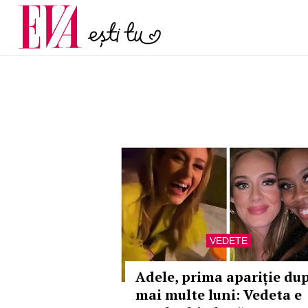
menopauză și când ar t
Carieră
la medic
Actualitate
VEDETE
Adele, prima apariție du
mai multe luni: Vedeta e