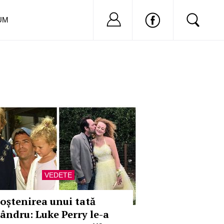
Nu ai cont?
Inregistreaza-
UM
VEDETE
oștenirea unui tată
ândru: Luke Perry le-a