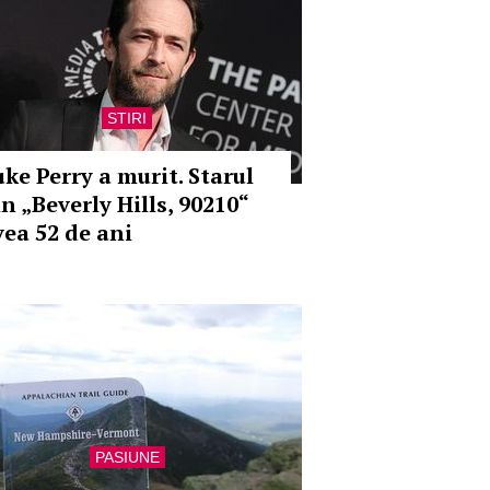
STIRI
uke Perry a murit. Starul
n „Beverly Hills, 90210“
vea 52 de ani
PASIUNE