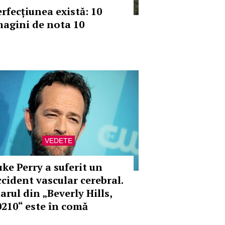
erfecțiunea există: 10
magini de nota 10
VEDETE
uke Perry a suferit un
ccident vascular cerebral.
arul din „Beverly Hills,
0210“ este în comă