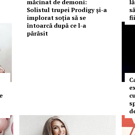
măcinat de demoni:
lă
Solistul trupei Prodigy și-a
s
implorat soția să se
fi
întoarcă după ce l-a
părăsit
C
e
e
c
s
d