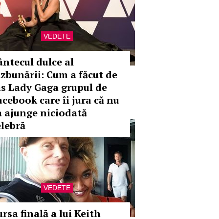
VEDETE
ântecul dulce al
ăzbunării: Cum a făcut de
âs Lady Gaga grupul de
acebook care îi jura că nu
a ajunge niciodată
elebră
VEDETE
rsa finală a lui Keith