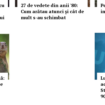
cu
27 de vedete din anii '80:
P
Cum arătau atunci și cât de
i
ui
mult s-au schimbat
ă:
L
de
a
St
9