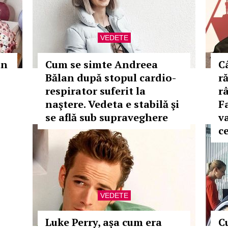
VEDETE
un
Cum se simte Andreea
C
Bălan după stopul cardio-
r
respirator suferit la
r
naştere. Vedeta e stabilă şi
F
se află sub supraveghere
v
c
VEDETE
Luke Perry, așa cum era
Cu