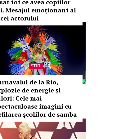
sat tot ce avea copiilor
ăi. Mesajul emoționant al
icei actorului
STIRI
arnavalul de la Rio,
xplozie de energie și
ulori: Cele mai
pectaculoase imagini cu
efilarea școlilor de samba