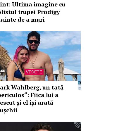
lint: Ultima imagine cu
olistul trupei Prodigy
nainte de a muri
VEDETE
ark Wahlberg, un tată
ericulos“: Fiica lui a
escut și el își arată
ușchii