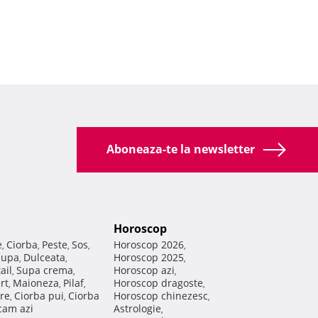
Aboneaza-te la newsletter
Horoscop
e
Ciorba
Peste
Sos
Horoscop 2026
,
,
,
,
,
Supa
Dulceata
Horoscop 2025
,
,
,
ail
Supa crema
Horoscop azi
,
,
,
rt
Maioneza
Pilaf
Horoscop dragoste
,
,
,
,
re
Ciorba pui
Ciorba
Horoscop chinezesc
,
,
,
am azi
Astrologie
,