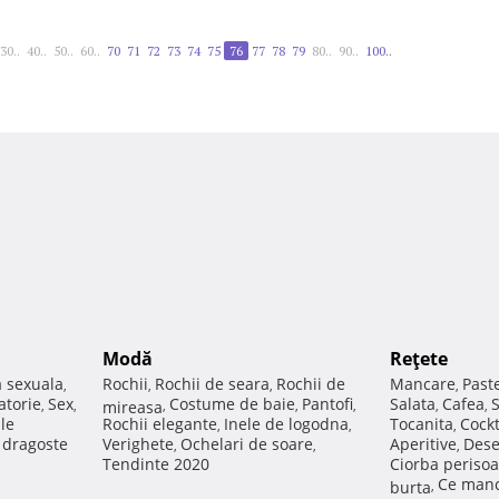
30..
40..
50..
60..
70
71
72
73
74
75
76
77
78
79
80..
90..
100..
Modă
Reţete
a sexuala
Rochii
Rochii de seara
Rochii de
Mancare
Past
,
,
,
,
atorie
Sex
Costume de baie
Pantofi
Salata
Cafea
,
,
mireasa
,
,
,
,
,
ale
Rochii elegante
Inele de logodna
Tocanita
Cockt
,
,
,
e dragoste
Verighete
Ochelari de soare
Aperitive
Dese
,
,
,
Tendinte 2020
Ciorba perisoa
Ce manc
burta
,