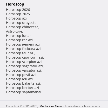
Horoscop
Horoscop 2026
,
Horoscop 2025
,
Horoscop azi
,
Horoscop dragoste
,
Horoscop chinezesc
,
Astrologie
,
Horoscop lunar
,
Horoscop rac azi
,
Horoscop gemeni azi
,
Horoscop fecioara azi
,
Horoscop taur azi
,
Horoscop capricorn azi
,
Horoscop scorpion azi
,
Horoscop sagetator azi
,
Horoscop varsator azi
,
Horoscop pesti azi
,
Horoscop leu azi
,
Horoscop balanta azi
,
Horoscop berbec azi
,
Horoscop saptamanal
Copyright © 2001-2026,
iMedia Plus Group
. Toate drepturile rezervate