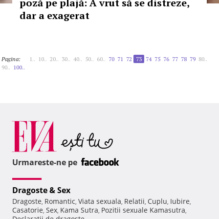
poză pe plajă: A vrut să se distreze,
dar a exagerat
Pagina:
1..
10..
20..
30..
40..
50..
60..
70
71
72
73
74
75
76
77
78
79
80..
90..
100..
Urmareste-ne pe
Dragoste & Sex
Dragoste
Romantic
Viata sexuala
Relatii
Cuplu
Iubire
,
,
,
,
,
,
Casatorie
Sex
Kama Sutra
Pozitii sexuale Kamasutra
,
,
,
,
Declaratii de dragoste