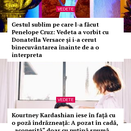
VEDETE
Gestul sublim pe care l-a făcut
Penelope Cruz: Vedeta a vorbit cu
Donatella Versace și i-a cerut
binecuvântarea înainte de a o
interpreta
VEDETE
Kourtney Kardashian iese în față cu
o poză îndrăzneață: A pozat în cadă,
„acoperită“ doar cu puțină spumă