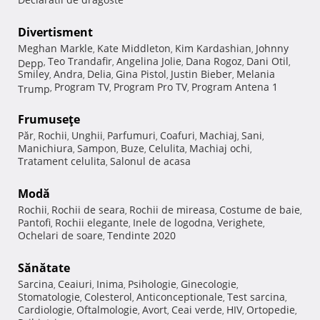
Divertisment
Meghan Markle
Kate Middleton
Kim Kardashian
Johnny
,
,
,
Teo Trandafir
Angelina Jolie
Dana Rogoz
Dani Otil
Depp
,
,
,
,
,
Smiley
Andra
Delia
Gina Pistol
Justin Bieber
Melania
,
,
,
,
,
Program TV
Program Pro TV
Program Antena 1
Trump
,
,
,
Frumuseţe
Păr
Rochii
Unghii
Parfumuri
Coafuri
Machiaj
Sani
,
,
,
,
,
,
,
Manichiura
Sampon
Buze
Celulita
Machiaj ochi
,
,
,
,
,
Tratament celulita
Salonul de acasa
,
Modă
Rochii
Rochii de seara
Rochii de mireasa
Costume de baie
,
,
,
,
Pantofi
Rochii elegante
Inele de logodna
Verighete
,
,
,
,
Ochelari de soare
Tendinte 2020
,
Sănătate
Sarcina
Ceaiuri
Inima
Psihologie
Ginecologie
,
,
,
,
,
Stomatologie
Colesterol
Anticonceptionale
Test sarcina
,
,
,
,
Cardiologie
Oftalmologie
Avort
Ceai verde
HIV
Ortopedie
,
,
,
,
,
,