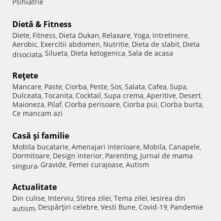
Psihiatrie
Dietă & Fitness
Diete
Fitness
Dieta Dukan
Relaxare
Yoga
Intretinere
,
,
,
,
,
,
Aerobic
Exercitii abdomen
Nutritie
Dieta de slabit
Dieta
,
,
,
,
Silueta
Dieta ketogenica
Sala de acasa
disociata
,
,
,
Reţete
Mancare
Paste
Ciorba
Peste
Sos
Salata
Cafea
Supa
,
,
,
,
,
,
,
,
Dulceata
Tocanita
Cocktail
Supa crema
Aperitive
Desert
,
,
,
,
,
,
Maioneza
Pilaf
Ciorba perisoare
Ciorba pui
Ciorba burta
,
,
,
,
,
Ce mancam azi
Casă şi familie
Mobila bucatarie
Amenajari interioare
Mobila
Canapele
,
,
,
,
Dormitoare
Design interior
Parenting
Jurnal de mama
,
,
,
Gravide
Femei curajoase
Autism
singura
,
,
,
Actualitate
Din culise
Interviu
Stirea zilei
Tema zilei
Iesirea din
,
,
,
,
Despărţiri celebre
Vesti Bune
Covid-19
Pandemie
autism
,
,
,
,