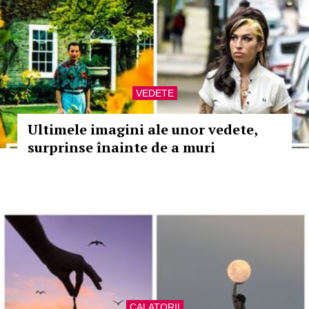
VEDETE
Ultimele imagini ale unor vedete,
surprinse înainte de a muri
CALATORII