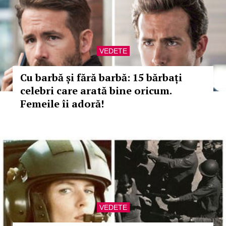
VEDETE
Cu barbă și fără barbă: 15 bărbați
celebri care arată bine oricum.
Femeile îi adoră!
VEDETE