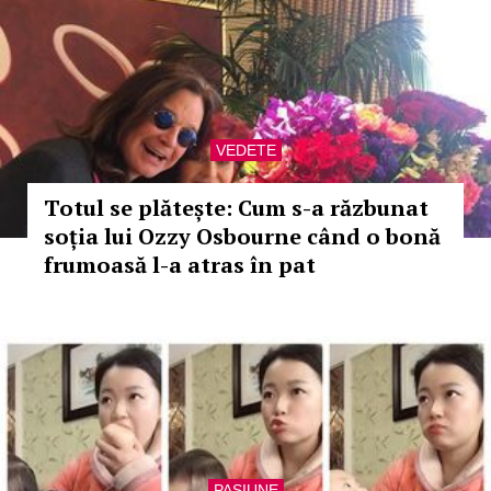
VEDETE
Totul se plătește: Cum s-a răzbunat
soția lui Ozzy Osbourne când o bonă
frumoasă l-a atras în pat
PASIUNE