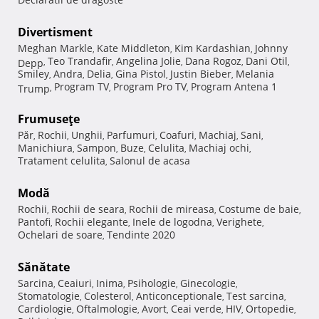
Divertisment
Meghan Markle
Kate Middleton
Kim Kardashian
Johnny
,
,
,
Teo Trandafir
Angelina Jolie
Dana Rogoz
Dani Otil
Depp
,
,
,
,
,
Smiley
Andra
Delia
Gina Pistol
Justin Bieber
Melania
,
,
,
,
,
Program TV
Program Pro TV
Program Antena 1
Trump
,
,
,
Frumuseţe
Păr
Rochii
Unghii
Parfumuri
Coafuri
Machiaj
Sani
,
,
,
,
,
,
,
Manichiura
Sampon
Buze
Celulita
Machiaj ochi
,
,
,
,
,
Tratament celulita
Salonul de acasa
,
Modă
Rochii
Rochii de seara
Rochii de mireasa
Costume de baie
,
,
,
,
Pantofi
Rochii elegante
Inele de logodna
Verighete
,
,
,
,
Ochelari de soare
Tendinte 2020
,
Sănătate
Sarcina
Ceaiuri
Inima
Psihologie
Ginecologie
,
,
,
,
,
Stomatologie
Colesterol
Anticonceptionale
Test sarcina
,
,
,
,
Cardiologie
Oftalmologie
Avort
Ceai verde
HIV
Ortopedie
,
,
,
,
,
,