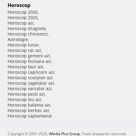
Horoscop
Horoscop 2026
,
Horoscop 2025
,
Horoscop azi
,
Horoscop dragoste
,
Horoscop chinezesc
,
Astrologie
,
Horoscop lunar
,
Horoscop rac azi
,
Horoscop gemeni azi
,
Horoscop fecioara azi
,
Horoscop taur azi
,
Horoscop capricorn azi
,
Horoscop scorpion azi
,
Horoscop sagetator azi
,
Horoscop varsator azi
,
Horoscop pesti azi
,
Horoscop leu azi
,
Horoscop balanta azi
,
Horoscop berbec azi
,
Horoscop saptamanal
Copyright © 2001-2026,
iMedia Plus Group
. Toate drepturile rezervate