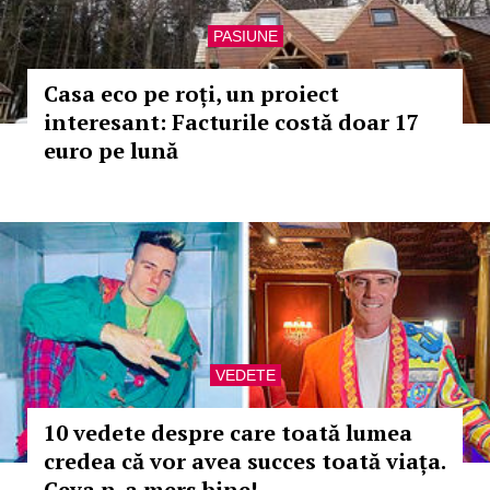
PASIUNE
Casa eco pe roți, un proiect
interesant: Facturile costă doar 17
euro pe lună
VEDETE
10 vedete despre care toată lumea
credea că vor avea succes toată viața.
Ceva n-a mers bine!