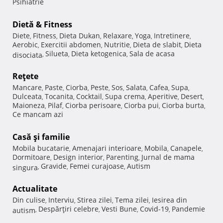
Psihiatrie
Dietă & Fitness
Diete
Fitness
Dieta Dukan
Relaxare
Yoga
Intretinere
,
,
,
,
,
,
Aerobic
Exercitii abdomen
Nutritie
Dieta de slabit
Dieta
,
,
,
,
Silueta
Dieta ketogenica
Sala de acasa
disociata
,
,
,
Reţete
Mancare
Paste
Ciorba
Peste
Sos
Salata
Cafea
Supa
,
,
,
,
,
,
,
,
Dulceata
Tocanita
Cocktail
Supa crema
Aperitive
Desert
,
,
,
,
,
,
Maioneza
Pilaf
Ciorba perisoare
Ciorba pui
Ciorba burta
,
,
,
,
,
Ce mancam azi
Casă şi familie
Mobila bucatarie
Amenajari interioare
Mobila
Canapele
,
,
,
,
Dormitoare
Design interior
Parenting
Jurnal de mama
,
,
,
Gravide
Femei curajoase
Autism
singura
,
,
,
Actualitate
Din culise
Interviu
Stirea zilei
Tema zilei
Iesirea din
,
,
,
,
Despărţiri celebre
Vesti Bune
Covid-19
Pandemie
autism
,
,
,
,