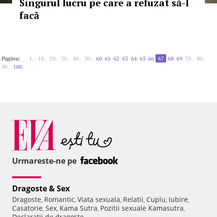
Singurul lucru pe care a refuzat să-l
facă
Pagina:
1..
10..
20..
30..
40..
50..
60
61
62
63
64
65
66
67
68
69
70..
80..
90..
100..
Urmareste-ne pe
Dragoste & Sex
Dragoste
Romantic
Viata sexuala
Relatii
Cuplu
Iubire
,
,
,
,
,
,
Casatorie
Sex
Kama Sutra
Pozitii sexuale Kamasutra
,
,
,
,
Declaratii de dragoste