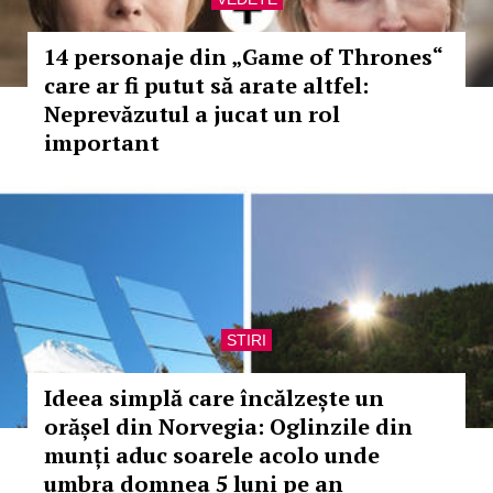
14 personaje din „Game of Thrones“
care ar fi putut să arate altfel:
Neprevăzutul a jucat un rol
important
STIRI
Ideea simplă care încălzește un
orășel din Norvegia: Oglinzile din
munți aduc soarele acolo unde
umbra domnea 5 luni pe an