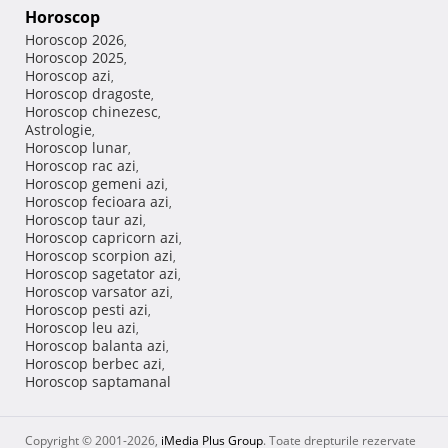
Horoscop
Horoscop 2026
,
Horoscop 2025
,
Horoscop azi
,
Horoscop dragoste
,
Horoscop chinezesc
,
Astrologie
,
Horoscop lunar
,
Horoscop rac azi
,
Horoscop gemeni azi
,
Horoscop fecioara azi
,
Horoscop taur azi
,
Horoscop capricorn azi
,
Horoscop scorpion azi
,
Horoscop sagetator azi
,
Horoscop varsator azi
,
Horoscop pesti azi
,
Horoscop leu azi
,
Horoscop balanta azi
,
Horoscop berbec azi
,
Horoscop saptamanal
Copyright © 2001-2026,
iMedia Plus Group
. Toate drepturile rezervate