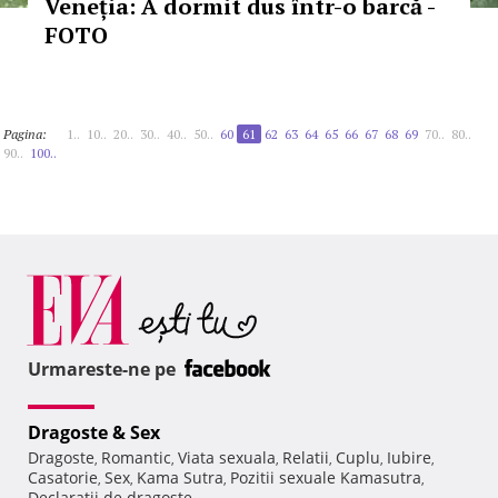
Veneția: A dormit dus într-o barcă -
FOTO
Pagina:
1..
10..
20..
30..
40..
50..
60
61
62
63
64
65
66
67
68
69
70..
80..
90..
100..
Urmareste-ne pe
Dragoste & Sex
Dragoste
Romantic
Viata sexuala
Relatii
Cuplu
Iubire
,
,
,
,
,
,
Casatorie
Sex
Kama Sutra
Pozitii sexuale Kamasutra
,
,
,
,
Declaratii de dragoste