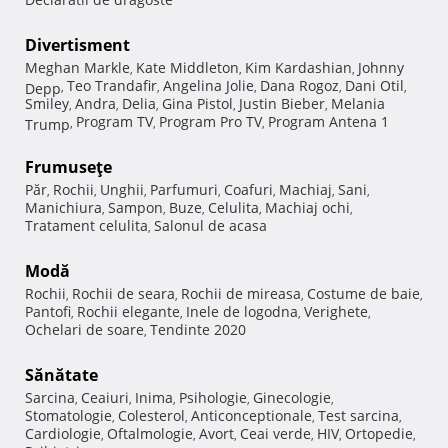
Divertisment
Meghan Markle
Kate Middleton
Kim Kardashian
Johnny
,
,
,
Teo Trandafir
Angelina Jolie
Dana Rogoz
Dani Otil
Depp
,
,
,
,
,
Smiley
Andra
Delia
Gina Pistol
Justin Bieber
Melania
,
,
,
,
,
Program TV
Program Pro TV
Program Antena 1
Trump
,
,
,
Frumuseţe
Păr
Rochii
Unghii
Parfumuri
Coafuri
Machiaj
Sani
,
,
,
,
,
,
,
Manichiura
Sampon
Buze
Celulita
Machiaj ochi
,
,
,
,
,
Tratament celulita
Salonul de acasa
,
Modă
Rochii
Rochii de seara
Rochii de mireasa
Costume de baie
,
,
,
,
Pantofi
Rochii elegante
Inele de logodna
Verighete
,
,
,
,
Ochelari de soare
Tendinte 2020
,
Sănătate
Sarcina
Ceaiuri
Inima
Psihologie
Ginecologie
,
,
,
,
,
Stomatologie
Colesterol
Anticonceptionale
Test sarcina
,
,
,
,
Cardiologie
Oftalmologie
Avort
Ceai verde
HIV
Ortopedie
,
,
,
,
,
,