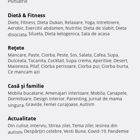
Psihiatrie
Dietă & Fitness
Diete
Fitness
Dieta Dukan
Relaxare
Yoga
Intretinere
,
,
,
,
,
,
Aerobic
Exercitii abdomen
Nutritie
Dieta de slabit
Dieta
,
,
,
,
Silueta
Dieta ketogenica
Sala de acasa
disociata
,
,
,
Reţete
Mancare
Paste
Ciorba
Peste
Sos
Salata
Cafea
Supa
,
,
,
,
,
,
,
,
Dulceata
Tocanita
Cocktail
Supa crema
Aperitive
Desert
,
,
,
,
,
,
Maioneza
Pilaf
Ciorba perisoare
Ciorba pui
Ciorba burta
,
,
,
,
,
Ce mancam azi
Casă şi familie
Mobila bucatarie
Amenajari interioare
Mobila
Canapele
,
,
,
,
Dormitoare
Design interior
Parenting
Jurnal de mama
,
,
,
Gravide
Femei curajoase
Autism
singura
,
,
,
Actualitate
Din culise
Interviu
Stirea zilei
Tema zilei
Iesirea din
,
,
,
,
Despărţiri celebre
Vesti Bune
Covid-19
Pandemie
autism
,
,
,
,