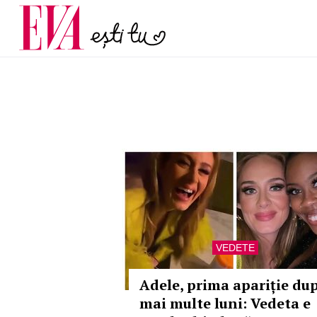
menopauză și când ar t
Carieră
la medic
Actualitate
VEDETE
Adele, prima apariție du
mai multe luni: Vedeta e