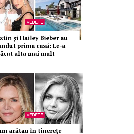
VEDETE
stin și Hailey Bieber au
ândut prima casă: Le-a
lăcut alta mai mult
VEDETE
um arătau în tinerețe