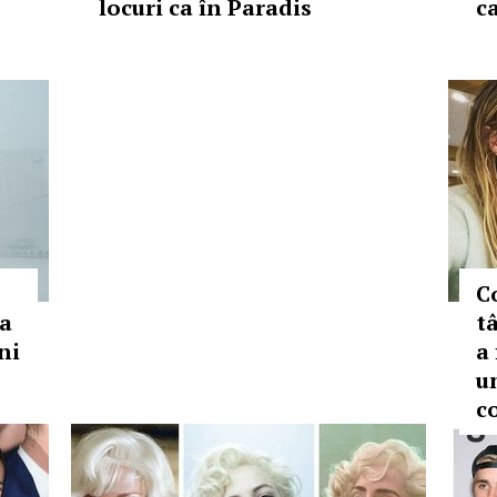
locuri ca în Paradis
c
C
na
t
ni
a
u
c