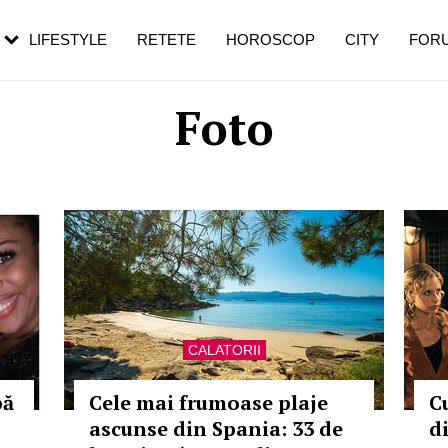
rebui să mergi
și 60 de ani. De ce te trezești mai des
pe măsură ce înaintezi în vârstă
LIFESTYLE
RETETE
HOROSCOP
CITY
FOR
Foto
CALATORII
pă
Cele mai frumoase plaje
C
ascunse din Spania: 33 de
d