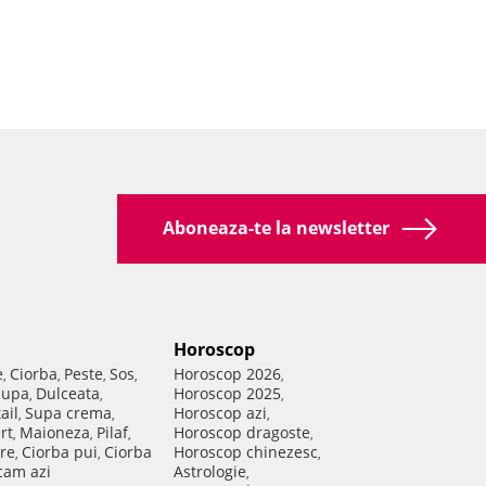
Aboneaza-te la newsletter
Horoscop
e
Ciorba
Peste
Sos
Horoscop 2026
,
,
,
,
,
Supa
Dulceata
Horoscop 2025
,
,
,
ail
Supa crema
Horoscop azi
,
,
,
rt
Maioneza
Pilaf
Horoscop dragoste
,
,
,
,
re
Ciorba pui
Ciorba
Horoscop chinezesc
,
,
,
am azi
Astrologie
,