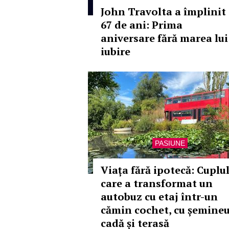
John Travolta a împlinit
67 de ani: Prima
aniversare fără marea lui
iubire
PASIUNE
Viața fără ipotecă: Cuplu
care a transformat un
autobuz cu etaj într-un
cămin cochet, cu șemineu
cadă și terasă