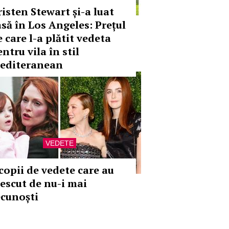
risten Stewart și-a luat
asă în Los Angeles: Prețul
 care l-a plătit vedeta
ntru vila în stil
editeranean
VEDETE
 copii de vedete care au
rescut de nu-i mai
ecunoști