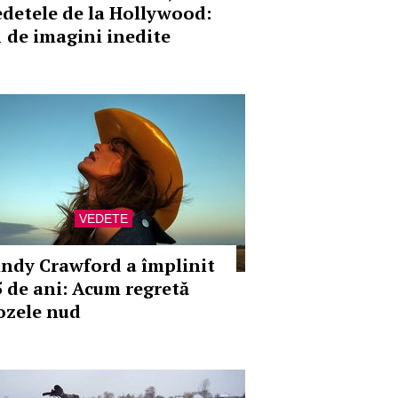
edetele de la Hollywood:
1 de imagini inedite
VEDETE
indy Crawford a împlinit
5 de ani: Acum regretă
ozele nud