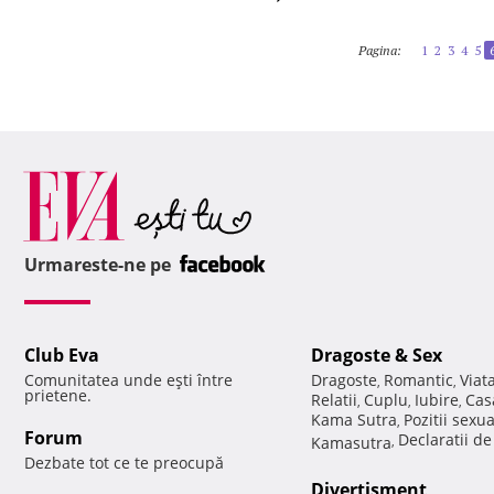
Pagina:
1
2
3
4
5
Urmareste-ne pe
Club Eva
Dragoste & Sex
Comunitatea unde eşti între
Dragoste
Romantic
Viat
,
,
prietene.
Relatii
Cuplu
Iubire
Cas
,
,
,
Kama Sutra
Pozitii sexu
,
Forum
Declaratii d
Kamasutra
,
Dezbate tot ce te preocupă
Divertisment