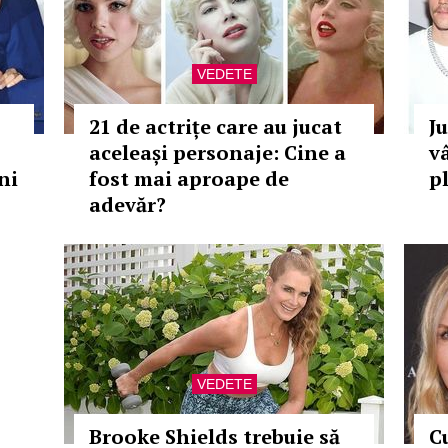
VEDETE
21 de actrițe care au jucat
Ju
aceleași personaje: Cine a
v
ni
fost mai aproape de
p
adevăr?
VEDETE
Brooke Shields trebuie să
C