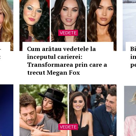
VEDETE
-
Cum arătau vedetele la
Bi
:
începutul carierei:
i
Transformarea prin care a
p
trecut Megan Fox
VEDETE