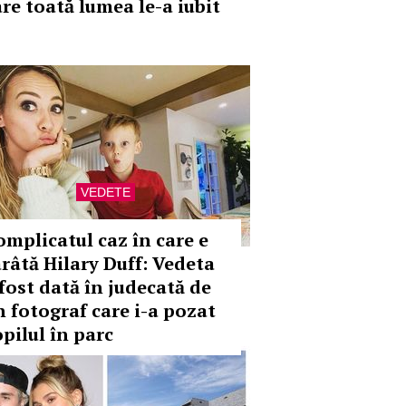
are toată lumea le-a iubit
VEDETE
omplicatul caz în care e
ârâtă Hilary Duff: Vedeta
 fost dată în judecată de
n fotograf care i-a pozat
opilul în parc