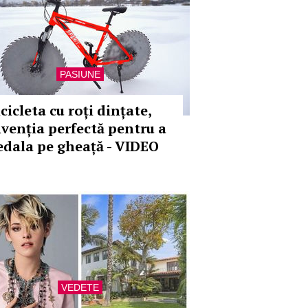
PASIUNE
cicleta cu roți dințate,
nvenția perfectă pentru a
edala pe gheață - VIDEO
VEDETE