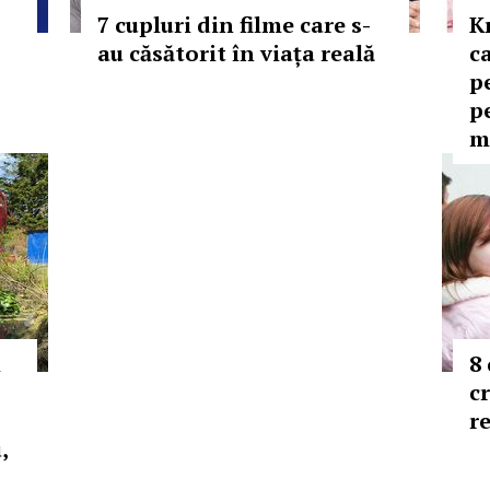
7 cupluri din filme care s-
K
au căsătorit în viața reală
c
pe
pe
m
l
8
c
r
,