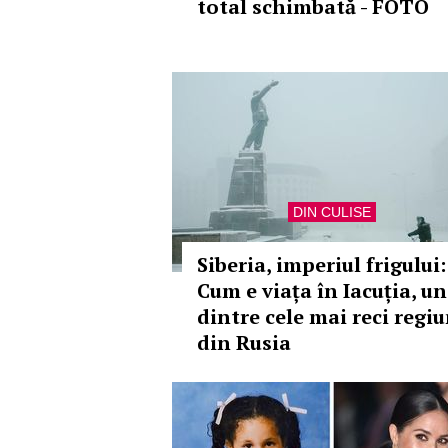
total schimbată - FOTO
DIN CULISE
Siberia, imperiul frigului:
Cum e viața în Iacuția, u
dintre cele mai reci regiu
din Rusia