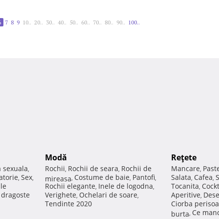
6
7
8
9
10..
20..
30..
40..
50..
60..
70..
80..
90..
100..
Modă
Reţete
a sexuala
Rochii
Rochii de seara
Rochii de
Mancare
Past
,
,
,
,
atorie
Sex
Costume de baie
Pantofi
Salata
Cafea
,
,
mireasa
,
,
,
,
,
ale
Rochii elegante
Inele de logodna
Tocanita
Cockt
,
,
,
e dragoste
Verighete
Ochelari de soare
Aperitive
Dese
,
,
,
Tendinte 2020
Ciorba perisoa
Ce manc
burta
,