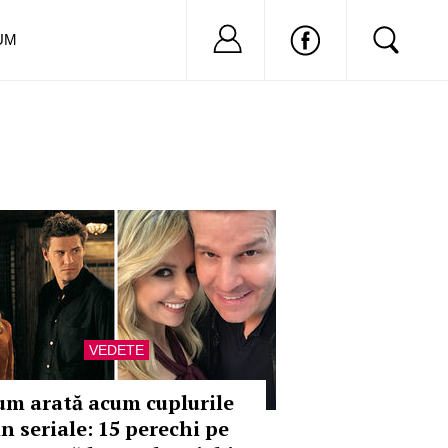
Nu ai cont?
Inregistreaza-
UM
VEDETE
um arată acum cuplurile
in seriale: 15 perechi pe