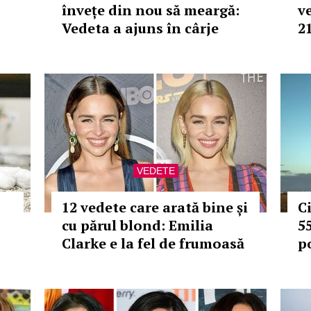
învețe din nou să meargă:
v
Vedeta a ajuns în cârje
2
VEDETE
12 vedete care arată bine și
C
cu părul blond: Emilia
5
Clarke e la fel de frumoasă
p