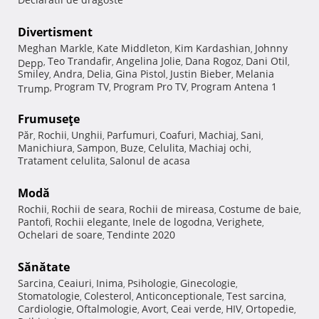
Divertisment
Meghan Markle
Kate Middleton
Kim Kardashian
Johnny
,
,
,
Teo Trandafir
Angelina Jolie
Dana Rogoz
Dani Otil
Depp
,
,
,
,
,
Smiley
Andra
Delia
Gina Pistol
Justin Bieber
Melania
,
,
,
,
,
Program TV
Program Pro TV
Program Antena 1
Trump
,
,
,
Frumuseţe
Păr
Rochii
Unghii
Parfumuri
Coafuri
Machiaj
Sani
,
,
,
,
,
,
,
Manichiura
Sampon
Buze
Celulita
Machiaj ochi
,
,
,
,
,
Tratament celulita
Salonul de acasa
,
Modă
Rochii
Rochii de seara
Rochii de mireasa
Costume de baie
,
,
,
,
Pantofi
Rochii elegante
Inele de logodna
Verighete
,
,
,
,
Ochelari de soare
Tendinte 2020
,
Sănătate
Sarcina
Ceaiuri
Inima
Psihologie
Ginecologie
,
,
,
,
,
Stomatologie
Colesterol
Anticonceptionale
Test sarcina
,
,
,
,
Cardiologie
Oftalmologie
Avort
Ceai verde
HIV
Ortopedie
,
,
,
,
,
,