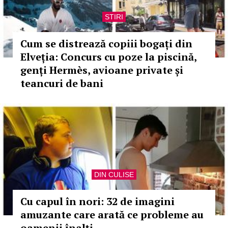
STIRI
Cum se distrează copiii bogați din
Elveția: Concurs cu poze la piscină,
genți Hermès, avioane private și
teancuri de bani
DIN CULISE
Cu capul în nori: 32 de imagini
amuzante care arată ce probleme au
oamenii înalți