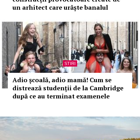
un arhitect care urăște banalul
STIRI
Adio școală, adio mamă! Cum se
distrează studenții de la Cambridge
după ce au terminat examenele