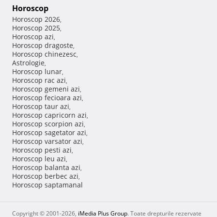
Horoscop
Horoscop 2026
,
Horoscop 2025
,
Horoscop azi
,
Horoscop dragoste
,
Horoscop chinezesc
,
Astrologie
,
Horoscop lunar
,
Horoscop rac azi
,
Horoscop gemeni azi
,
Horoscop fecioara azi
,
Horoscop taur azi
,
Horoscop capricorn azi
,
Horoscop scorpion azi
,
Horoscop sagetator azi
,
Horoscop varsator azi
,
Horoscop pesti azi
,
Horoscop leu azi
,
Horoscop balanta azi
,
Horoscop berbec azi
,
Horoscop saptamanal
Copyright © 2001-2026,
iMedia Plus Group
. Toate drepturile rezervate