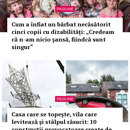
PASIUNE
Cum a înfiat un bărbat necăsătorit
cinci copii cu dizabilități: „Credeam
că n-am nicio șansă, fiindcă sunt
singur“
PASIUNE
Casa care se topește, vila care
levitează și stâlpul răsucit: 10
construcții provocatoare create de