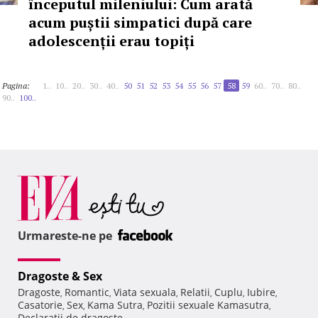
începutul mileniului: Cum arată
acum puștii simpatici după care
adolescenții erau topiți
Pagina:
1..
10..
20..
30..
40..
50
51
52
53
54
55
56
57
58
59
60..
70..
80..
90..
100..
Urmareste-ne pe
Dragoste & Sex
Dragoste
Romantic
Viata sexuala
Relatii
Cuplu
Iubire
,
,
,
,
,
,
Casatorie
Sex
Kama Sutra
Pozitii sexuale Kamasutra
,
,
,
,
Declaratii de dragoste