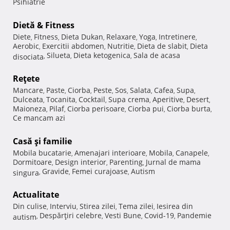
Psihiatrie
Dietă & Fitness
Diete
Fitness
Dieta Dukan
Relaxare
Yoga
Intretinere
,
,
,
,
,
,
Aerobic
Exercitii abdomen
Nutritie
Dieta de slabit
Dieta
,
,
,
,
Silueta
Dieta ketogenica
Sala de acasa
disociata
,
,
,
Reţete
Mancare
Paste
Ciorba
Peste
Sos
Salata
Cafea
Supa
,
,
,
,
,
,
,
,
Dulceata
Tocanita
Cocktail
Supa crema
Aperitive
Desert
,
,
,
,
,
,
Maioneza
Pilaf
Ciorba perisoare
Ciorba pui
Ciorba burta
,
,
,
,
,
Ce mancam azi
Casă şi familie
Mobila bucatarie
Amenajari interioare
Mobila
Canapele
,
,
,
,
Dormitoare
Design interior
Parenting
Jurnal de mama
,
,
,
Gravide
Femei curajoase
Autism
singura
,
,
,
Actualitate
Din culise
Interviu
Stirea zilei
Tema zilei
Iesirea din
,
,
,
,
Despărţiri celebre
Vesti Bune
Covid-19
Pandemie
autism
,
,
,
,