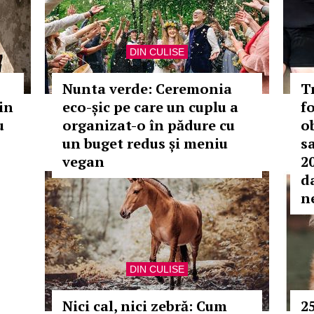
DIN CULISE
Nunta verde: Ceremonia
T
in
eco-șic pe care un cuplu a
f
u
organizat-o în pădure cu
o
un buget redus și meniu
s
vegan
2
d
n
DIN CULISE
Nici cal, nici zebră: Cum
2