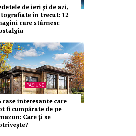
detele de ieri și de azi,
tografiate în trecut: 12
magini care stârnesc
ostalgia
PASIUNE
6 case interesante care
ot fi cumpărate de pe
mazon: Care ți se
otrivește?