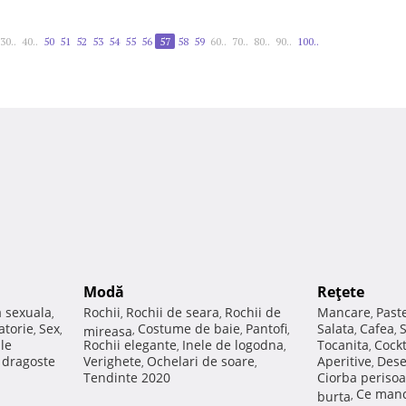
30..
40..
50
51
52
53
54
55
56
57
58
59
60..
70..
80..
90..
100..
Modă
Reţete
a sexuala
Rochii
Rochii de seara
Rochii de
Mancare
Past
,
,
,
,
atorie
Sex
Costume de baie
Pantofi
Salata
Cafea
,
,
mireasa
,
,
,
,
,
ale
Rochii elegante
Inele de logodna
Tocanita
Cockt
,
,
,
e dragoste
Verighete
Ochelari de soare
Aperitive
Dese
,
,
,
Tendinte 2020
Ciorba perisoa
Ce manc
burta
,