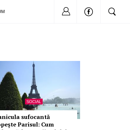
Nu ai cont?
Inregistreaza-
UM
SOCIAL
anicula sufocantă
opește Parisul: Cum