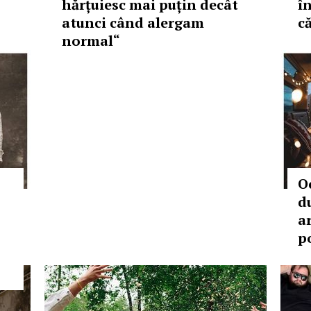
hărțuiesc mai puțin decât
î
atunci când alergam
c
normal“
O
d
a
p