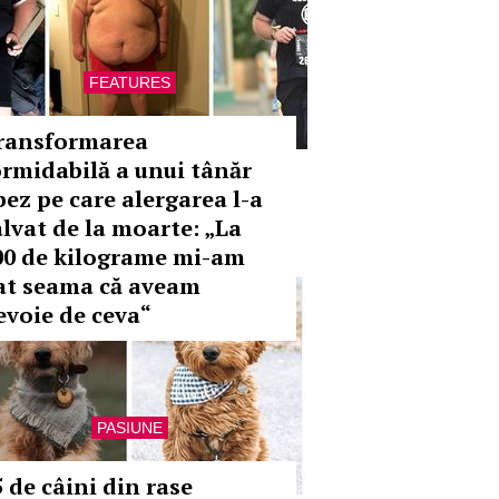
FEATURES
ransformarea
ormidabilă a unui tânăr
bez pe care alergarea l-a
alvat de la moarte: „La
00 de kilograme mi-am
at seama că aveam
evoie de ceva“
PASIUNE
5 de câini din rase