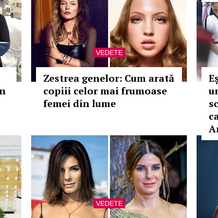
VEDETE
Zestrea genelor: Cum arată
E
în
copiii celor mai frumoase
u
femei din lume
s
c
A
VEDETE