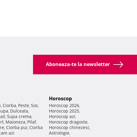
Aboneaza-te la newsletter
Horoscop
e
Ciorba
Peste
Sos
Horoscop 2026
,
,
,
,
,
Supa
Dulceata
Horoscop 2025
,
,
,
ail
Supa crema
Horoscop azi
,
,
,
rt
Maioneza
Pilaf
Horoscop dragoste
,
,
,
,
re
Ciorba pui
Ciorba
Horoscop chinezesc
,
,
,
am azi
Astrologie
,