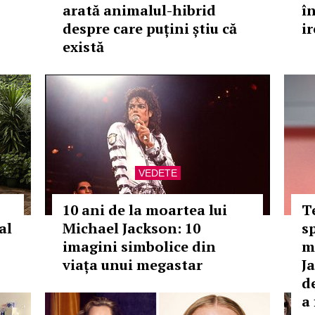
arată animalul-hibrid
î
despre care puțini știu că
ir
există
VEDETE
10 ani de la moartea lui
T
al
Michael Jackson: 10
s
imagini simbolice din
m
viața unui megastar
J
d
a