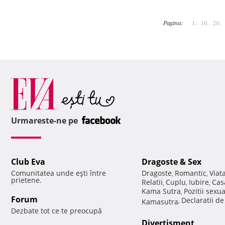
Pagina:
1..
10..
20..
Urmareste-ne pe
Club Eva
Dragoste & Sex
Comunitatea unde eşti între
Dragoste
Romantic
Viat
,
,
prietene.
Relatii
Cuplu
Iubire
Cas
,
,
,
Kama Sutra
Pozitii sexu
,
Forum
Declaratii d
Kamasutra
,
Dezbate tot ce te preocupă
Divertisment