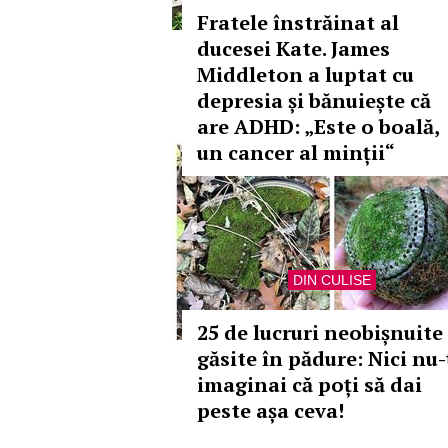
Fratele înstrăinat al
ducesei Kate. James
Middleton a luptat cu
depresia și bănuiește că
are ADHD: „Este o boală,
un cancer al minții“
DIN CULISE
25 de lucruri neobișnuite
găsite în pădure: Nici nu-
imaginai că poți să dai
peste așa ceva!