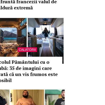
nfruntă francezii valul de
ăldură extremă
CALATORII
colul Pământului cu o
ubă: 35 de imagini care
rată că un vis frumos este
osibil