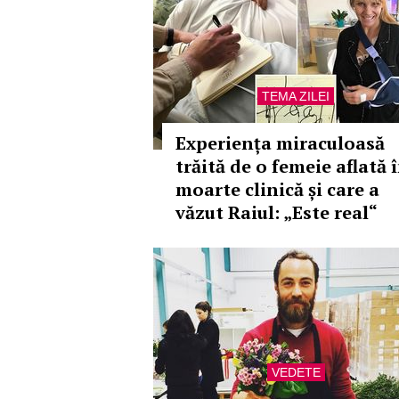
TEMA ZILEI
Experiența miraculoasă
trăită de o femeie aflată 
moarte clinică și care a
văzut Raiul: „Este real“
VEDETE