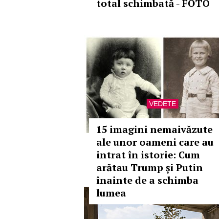
total schimbată - FOTO
VEDETE
15 imagini nemaivăzute
ale unor oameni care au
intrat în istorie: Cum
arătau Trump și Putin
înainte de a schimba
lumea