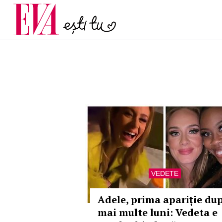
și 60 de ani. De ce te t
Carieră
pe măsură ce înaintez
Actualitate
VEDETE
Adele, prima apariție du
mai multe luni: Vedeta e