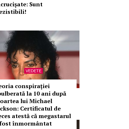
ncrucișate: Sunt
ezistibili!
VEDETE
eoria conspirației
pulberată la 10 ani după
oartea lui Michael
ackson: Certificatul de
eces atestă că megastarul
 fost înmormântat