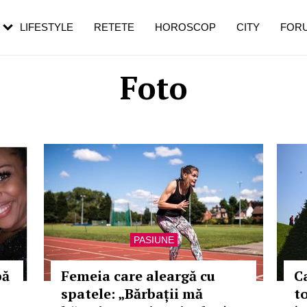
rezești mai des
Cât durează, cum te pregătești și cât
i în vârstă
de dureroasă este investigația
LIFESTYLE
RETETE
HOROSCOP
CITY
FOR
Foto
PASIUNE
pă
Femeia care aleargă cu
C
spatele: „Bărbații mă
t