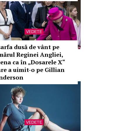
VEDETE
șarfa dusă de vânt pe
mărul Reginei Angliei,
cena ca în „Dosarele X“
are a uimit-o pe Gillian
nderson
VEDETE