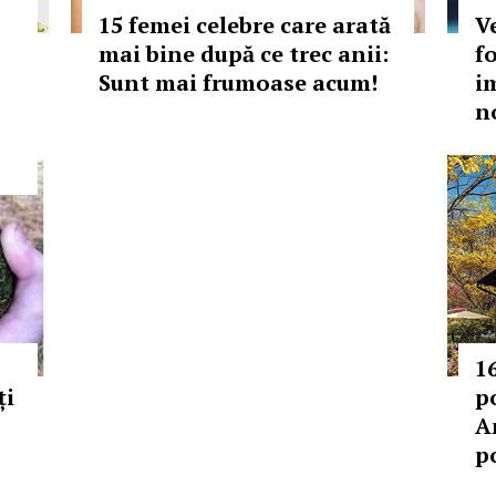
15 femei celebre care arată
Ve
mai bine după ce trec anii:
fo
Sunt mai frumoase acum!
i
n
1
ți
p
A
p