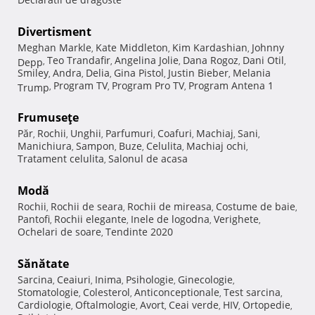
Divertisment
Meghan Markle
Kate Middleton
Kim Kardashian
Johnny
,
,
,
Teo Trandafir
Angelina Jolie
Dana Rogoz
Dani Otil
Depp
,
,
,
,
,
Smiley
Andra
Delia
Gina Pistol
Justin Bieber
Melania
,
,
,
,
,
Program TV
Program Pro TV
Program Antena 1
Trump
,
,
,
Frumuseţe
Păr
Rochii
Unghii
Parfumuri
Coafuri
Machiaj
Sani
,
,
,
,
,
,
,
Manichiura
Sampon
Buze
Celulita
Machiaj ochi
,
,
,
,
,
Tratament celulita
Salonul de acasa
,
Modă
Rochii
Rochii de seara
Rochii de mireasa
Costume de baie
,
,
,
,
Pantofi
Rochii elegante
Inele de logodna
Verighete
,
,
,
,
Ochelari de soare
Tendinte 2020
,
Sănătate
Sarcina
Ceaiuri
Inima
Psihologie
Ginecologie
,
,
,
,
,
Stomatologie
Colesterol
Anticonceptionale
Test sarcina
,
,
,
,
Cardiologie
Oftalmologie
Avort
Ceai verde
HIV
Ortopedie
,
,
,
,
,
,