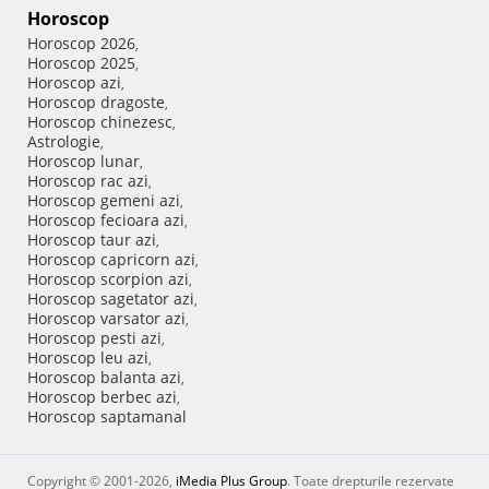
Horoscop
Horoscop 2026
,
Horoscop 2025
,
Horoscop azi
,
Horoscop dragoste
,
Horoscop chinezesc
,
Astrologie
,
Horoscop lunar
,
Horoscop rac azi
,
Horoscop gemeni azi
,
Horoscop fecioara azi
,
Horoscop taur azi
,
Horoscop capricorn azi
,
Horoscop scorpion azi
,
Horoscop sagetator azi
,
Horoscop varsator azi
,
Horoscop pesti azi
,
Horoscop leu azi
,
Horoscop balanta azi
,
Horoscop berbec azi
,
Horoscop saptamanal
Copyright © 2001-2026,
iMedia Plus Group
. Toate drepturile rezervate