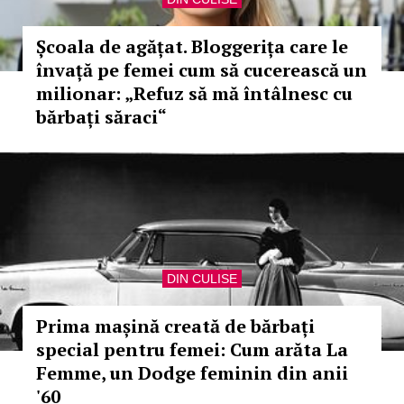
Școala de agățat. Bloggerița care le
învață pe femei cum să cucerească un
milionar: „Refuz să mă întâlnesc cu
bărbați săraci“
DIN CULISE
Prima mașină creată de bărbați
special pentru femei: Cum arăta La
Femme, un Dodge feminin din anii
'60