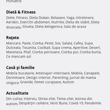
Psihiatrie
Dietă & Fitness
Diete
Fitness
Dieta Dukan
Relaxare
Yoga
Intretinere
,
,
,
,
,
,
Aerobic
Exercitii abdomen
Nutritie
Dieta de slabit
Dieta
,
,
,
,
Silueta
Dieta ketogenica
Sala de acasa
disociata
,
,
,
Reţete
Mancare
Paste
Ciorba
Peste
Sos
Salata
Cafea
Supa
,
,
,
,
,
,
,
,
Dulceata
Tocanita
Cocktail
Supa crema
Aperitive
Desert
,
,
,
,
,
,
Maioneza
Pilaf
Ciorba perisoare
Ciorba pui
Ciorba burta
,
,
,
,
,
Ce mancam azi
Casă şi familie
Mobila bucatarie
Amenajari interioare
Mobila
Canapele
,
,
,
,
Dormitoare
Design interior
Parenting
Jurnal de mama
,
,
,
Gravide
Femei curajoase
Autism
singura
,
,
,
Actualitate
Din culise
Interviu
Stirea zilei
Tema zilei
Iesirea din
,
,
,
,
Despărţiri celebre
Vesti Bune
Covid-19
Pandemie
autism
,
,
,
,