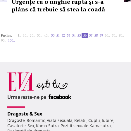
Urgențe cu o unghie ruptă și s-a
plâns că trebuie să stea la coadă
Pagina:
1..
10..
20..
30..
40..
50
51
52
53
54
55
56
57
58
59
60..
70..
80..
90..
100..
Urmareste-ne pe
Dragoste & Sex
Dragoste
Romantic
Viata sexuala
Relatii
Cuplu
Iubire
,
,
,
,
,
,
Casatorie
Sex
Kama Sutra
Pozitii sexuale Kamasutra
,
,
,
,
Declaratii de dragoste