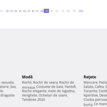
30..
40
41
42
43
44
45
46
47
48
49
50..
60..
70..
80..
90..
100..
Modă
Reţete
a sexuala
Rochii
Rochii de seara
Rochii de
Mancare
Past
,
,
,
,
atorie
Sex
Costume de baie
Pantofi
Salata
Cafea
,
,
mireasa
,
,
,
,
,
ale
Rochii elegante
Inele de logodna
Tocanita
Cockt
,
,
,
e dragoste
Verighete
Ochelari de soare
Aperitive
Dese
,
,
,
Tendinte 2020
Ciorba perisoa
Ce manc
burta
,