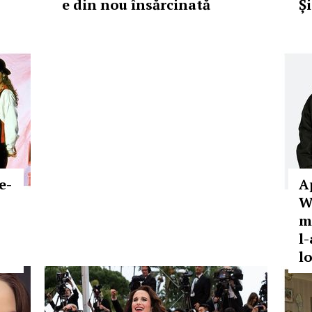
e din nou însărcinată
Ș
e-
A
W
m
l
l