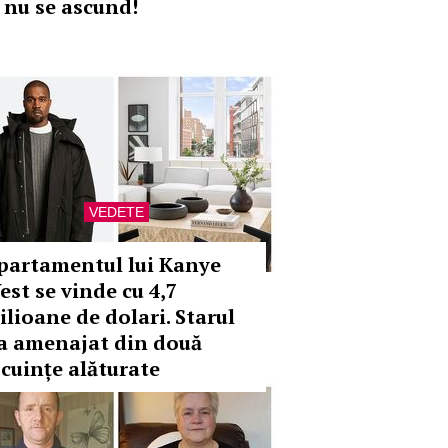
i nu se ascund!
VEDETE
partamentul lui Kanye
est se vinde cu 4,7
ilioane de dolari. Starul
-a amenajat din două
ocuințe alăturate