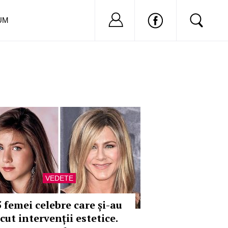
Nu ai cont?
Inregistreaza-
UM
VEDETE
5 femei celebre care și-au
cut intervenții estetice.