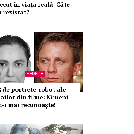
ecut în viața reală: Câte
u rezistat?
VEDETE
2 de portrete-robot ale
roilor din filme: Nimeni
u-i mai recunoaște!