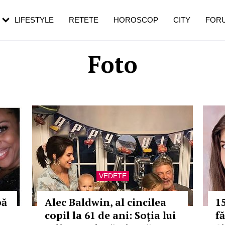
rezești mai des
Cât durează, cum te pregătești și cât
i în vârstă
de dureroasă este investigația
LIFESTYLE
RETETE
HOROSCOP
CITY
FOR
Foto
VEDETE
pă
Alec Baldwin, al cincilea
1
copil la 61 de ani: Soția lui
fă