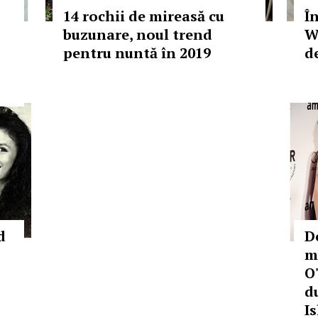
14 rochii de mireasă cu
Î
buzunare, noul trend
W
pentru nuntă în 2019
d
d
De
m
O
d
I