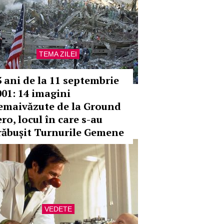
TEMA ZILEI
3 ani de la 11 septembrie
001: 14 imagini
emaivăzute de la Ground
ro, locul în care s-au
răbușit Turnurile Gemene
VEDETE