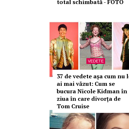
total schimbată - FOTO
VEDETE
37 de vedete așa cum nu l
ai mai văzut: Cum se
bucura Nicole Kidman în
ziua în care divorța de
Tom Cruise