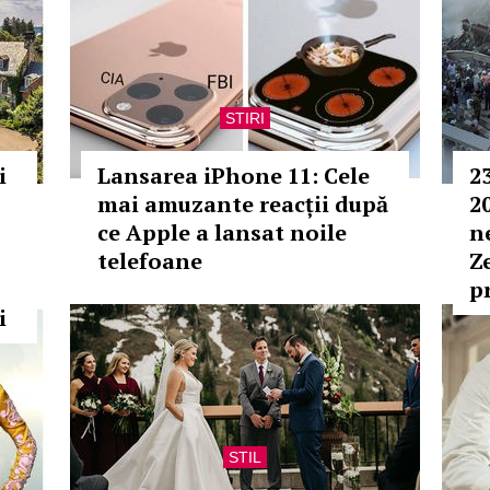
STIRI
i
Lansarea iPhone 11: Cele
2
mai amuzante reacții după
2
ce Apple a lansat noile
n
telefoane
Ze
p
i
STIL