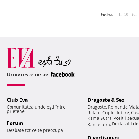
Pagina:
1..
10..
20..
Urmareste-ne pe
Club Eva
Dragoste & Sex
Comunitatea unde eşti între
Dragoste
Romantic
Viat
,
,
prietene.
Relatii
Cuplu
Iubire
Cas
,
,
,
Kama Sutra
Pozitii sexu
,
Forum
Declaratii d
Kamasutra
,
Dezbate tot ce te preocupă
Divertisment