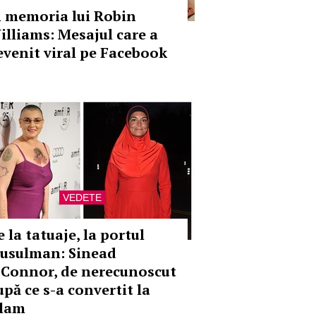
n memoria lui Robin
illiams: Mesajul care a
evenit viral pe Facebook
VEDETE
 la tatuaje, la portul
usulman: Sinead
'Connor, de nerecunoscut
upă ce s-a convertit la
slam