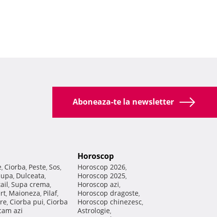
Aboneaza-te la newsletter
Horoscop
e
Ciorba
Peste
Sos
Horoscop 2026
,
,
,
,
,
Supa
Dulceata
Horoscop 2025
,
,
,
ail
Supa crema
Horoscop azi
,
,
,
rt
Maioneza
Pilaf
Horoscop dragoste
,
,
,
,
re
Ciorba pui
Ciorba
Horoscop chinezesc
,
,
,
am azi
Astrologie
,