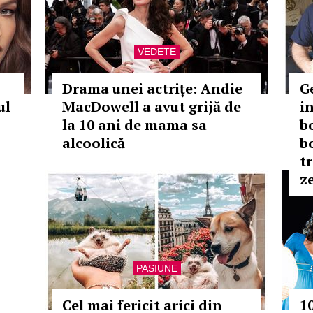
VEDETE
Drama unei actrițe: Andie
G
ul
MacDowell a avut grijă de
i
la 10 ani de mama sa
b
alcoolică
b
t
z
PASIUNE
Cel mai fericit arici din
1