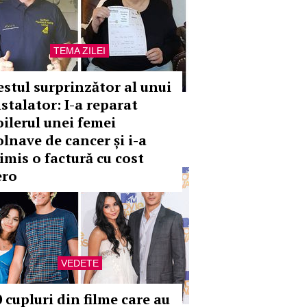
TEMA ZILEI
estul surprinzător al unui
nstalator: I-a reparat
oilerul unei femei
olnave de cancer și i-a
rimis o factură cu cost
ero
VEDETE
0 cupluri din filme care au