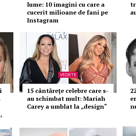
lume: 10 imagini cu care a
tr
cucerit milioane de fani pe
a
Instagram
VEDETE
i
15 cântărețe celebre care s-
2
.
au schimbat mult: Mariah
e
Carey a umblat la „design“
n
,