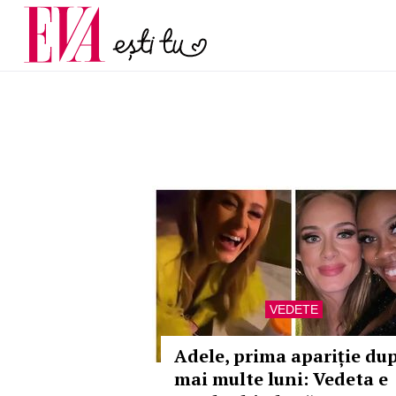
și 60 de ani. De ce te t
Carieră
pe măsură ce înaintez
Actualitate
VEDETE
Adele, prima apariție du
mai multe luni: Vedeta e