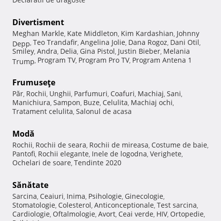
Divertisment
Meghan Markle
Kate Middleton
Kim Kardashian
Johnny
,
,
,
Teo Trandafir
Angelina Jolie
Dana Rogoz
Dani Otil
Depp
,
,
,
,
,
Smiley
Andra
Delia
Gina Pistol
Justin Bieber
Melania
,
,
,
,
,
Program TV
Program Pro TV
Program Antena 1
Trump
,
,
,
Frumuseţe
Păr
Rochii
Unghii
Parfumuri
Coafuri
Machiaj
Sani
,
,
,
,
,
,
,
Manichiura
Sampon
Buze
Celulita
Machiaj ochi
,
,
,
,
,
Tratament celulita
Salonul de acasa
,
Modă
Rochii
Rochii de seara
Rochii de mireasa
Costume de baie
,
,
,
,
Pantofi
Rochii elegante
Inele de logodna
Verighete
,
,
,
,
Ochelari de soare
Tendinte 2020
,
Sănătate
Sarcina
Ceaiuri
Inima
Psihologie
Ginecologie
,
,
,
,
,
Stomatologie
Colesterol
Anticonceptionale
Test sarcina
,
,
,
,
Cardiologie
Oftalmologie
Avort
Ceai verde
HIV
Ortopedie
,
,
,
,
,
,