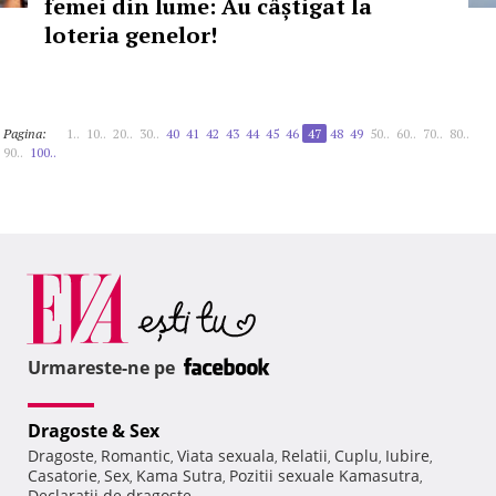
femei din lume: Au câștigat la
loteria genelor!
Pagina:
1..
10..
20..
30..
40
41
42
43
44
45
46
47
48
49
50..
60..
70..
80..
90..
100..
Urmareste-ne pe
Dragoste & Sex
Dragoste
Romantic
Viata sexuala
Relatii
Cuplu
Iubire
,
,
,
,
,
,
Casatorie
Sex
Kama Sutra
Pozitii sexuale Kamasutra
,
,
,
,
Declaratii de dragoste