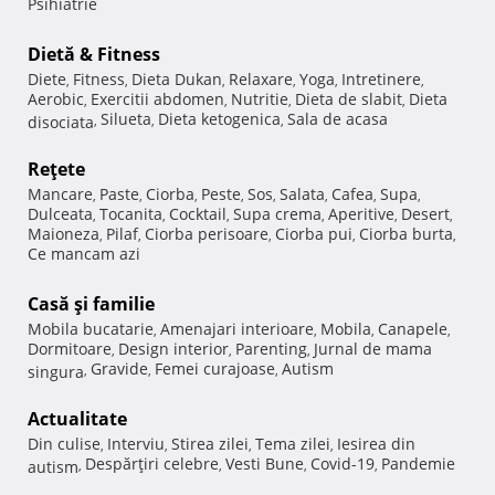
Psihiatrie
Dietă & Fitness
Diete
Fitness
Dieta Dukan
Relaxare
Yoga
Intretinere
,
,
,
,
,
,
Aerobic
Exercitii abdomen
Nutritie
Dieta de slabit
Dieta
,
,
,
,
Silueta
Dieta ketogenica
Sala de acasa
disociata
,
,
,
Reţete
Mancare
Paste
Ciorba
Peste
Sos
Salata
Cafea
Supa
,
,
,
,
,
,
,
,
Dulceata
Tocanita
Cocktail
Supa crema
Aperitive
Desert
,
,
,
,
,
,
Maioneza
Pilaf
Ciorba perisoare
Ciorba pui
Ciorba burta
,
,
,
,
,
Ce mancam azi
Casă şi familie
Mobila bucatarie
Amenajari interioare
Mobila
Canapele
,
,
,
,
Dormitoare
Design interior
Parenting
Jurnal de mama
,
,
,
Gravide
Femei curajoase
Autism
singura
,
,
,
Actualitate
Din culise
Interviu
Stirea zilei
Tema zilei
Iesirea din
,
,
,
,
Despărţiri celebre
Vesti Bune
Covid-19
Pandemie
autism
,
,
,
,