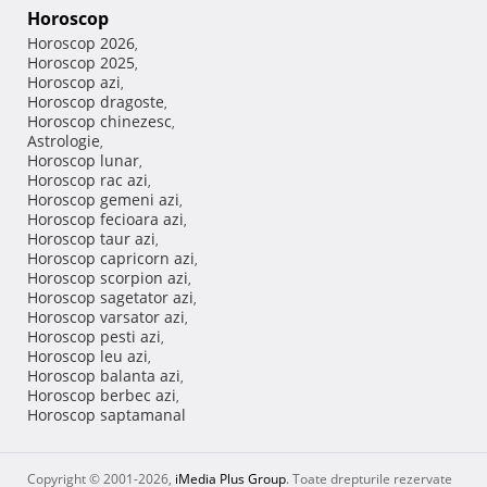
Horoscop
Horoscop 2026
,
Horoscop 2025
,
Horoscop azi
,
Horoscop dragoste
,
Horoscop chinezesc
,
Astrologie
,
Horoscop lunar
,
Horoscop rac azi
,
Horoscop gemeni azi
,
Horoscop fecioara azi
,
Horoscop taur azi
,
Horoscop capricorn azi
,
Horoscop scorpion azi
,
Horoscop sagetator azi
,
Horoscop varsator azi
,
Horoscop pesti azi
,
Horoscop leu azi
,
Horoscop balanta azi
,
Horoscop berbec azi
,
Horoscop saptamanal
Copyright © 2001-2026,
iMedia Plus Group
. Toate drepturile rezervate