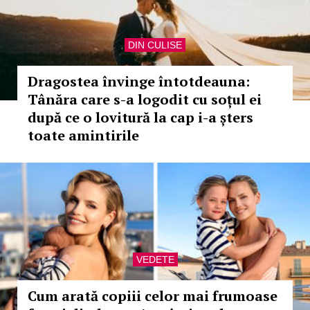
DIN CULISE
Dragostea învinge întotdeauna:
Tânăra care s-a logodit cu soțul ei
după ce o lovitură la cap i-a șters
toate amintirile
VEDETE
Cum arată copiii celor mai frumoase