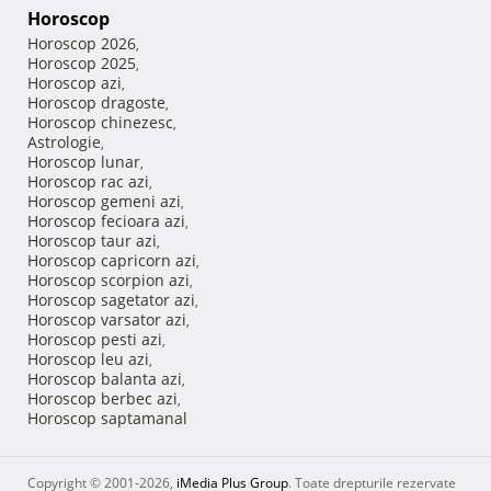
Horoscop
Horoscop 2026
,
Horoscop 2025
,
Horoscop azi
,
Horoscop dragoste
,
Horoscop chinezesc
,
Astrologie
,
Horoscop lunar
,
Horoscop rac azi
,
Horoscop gemeni azi
,
Horoscop fecioara azi
,
Horoscop taur azi
,
Horoscop capricorn azi
,
Horoscop scorpion azi
,
Horoscop sagetator azi
,
Horoscop varsator azi
,
Horoscop pesti azi
,
Horoscop leu azi
,
Horoscop balanta azi
,
Horoscop berbec azi
,
Horoscop saptamanal
Copyright © 2001-2026,
iMedia Plus Group
. Toate drepturile rezervate