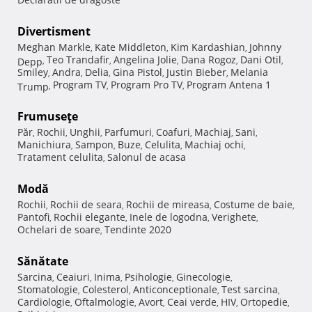
Divertisment
Meghan Markle
Kate Middleton
Kim Kardashian
Johnny
,
,
,
Teo Trandafir
Angelina Jolie
Dana Rogoz
Dani Otil
Depp
,
,
,
,
,
Smiley
Andra
Delia
Gina Pistol
Justin Bieber
Melania
,
,
,
,
,
Program TV
Program Pro TV
Program Antena 1
Trump
,
,
,
Frumuseţe
Păr
Rochii
Unghii
Parfumuri
Coafuri
Machiaj
Sani
,
,
,
,
,
,
,
Manichiura
Sampon
Buze
Celulita
Machiaj ochi
,
,
,
,
,
Tratament celulita
Salonul de acasa
,
Modă
Rochii
Rochii de seara
Rochii de mireasa
Costume de baie
,
,
,
,
Pantofi
Rochii elegante
Inele de logodna
Verighete
,
,
,
,
Ochelari de soare
Tendinte 2020
,
Sănătate
Sarcina
Ceaiuri
Inima
Psihologie
Ginecologie
,
,
,
,
,
Stomatologie
Colesterol
Anticonceptionale
Test sarcina
,
,
,
,
Cardiologie
Oftalmologie
Avort
Ceai verde
HIV
Ortopedie
,
,
,
,
,
,