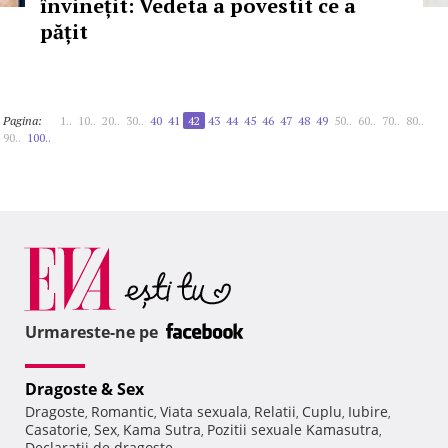
învinețit: Vedeta a povestit ce a
pățit
Pagina:
1..
10..
20..
30..
40
41
42
43
44
45
46
47
48
49
50..
60..
70..
80..
90..
100..
Urmareste-ne pe
Dragoste & Sex
Dragoste
Romantic
Viata sexuala
Relatii
Cuplu
Iubire
,
,
,
,
,
,
Casatorie
Sex
Kama Sutra
Pozitii sexuale Kamasutra
,
,
,
,
Declaratii de dragoste