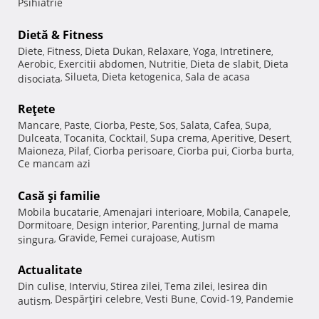
Psihiatrie
Dietă & Fitness
Diete
Fitness
Dieta Dukan
Relaxare
Yoga
Intretinere
,
,
,
,
,
,
Aerobic
Exercitii abdomen
Nutritie
Dieta de slabit
Dieta
,
,
,
,
Silueta
Dieta ketogenica
Sala de acasa
disociata
,
,
,
Reţete
Mancare
Paste
Ciorba
Peste
Sos
Salata
Cafea
Supa
,
,
,
,
,
,
,
,
Dulceata
Tocanita
Cocktail
Supa crema
Aperitive
Desert
,
,
,
,
,
,
Maioneza
Pilaf
Ciorba perisoare
Ciorba pui
Ciorba burta
,
,
,
,
,
Ce mancam azi
Casă şi familie
Mobila bucatarie
Amenajari interioare
Mobila
Canapele
,
,
,
,
Dormitoare
Design interior
Parenting
Jurnal de mama
,
,
,
Gravide
Femei curajoase
Autism
singura
,
,
,
Actualitate
Din culise
Interviu
Stirea zilei
Tema zilei
Iesirea din
,
,
,
,
Despărţiri celebre
Vesti Bune
Covid-19
Pandemie
autism
,
,
,
,