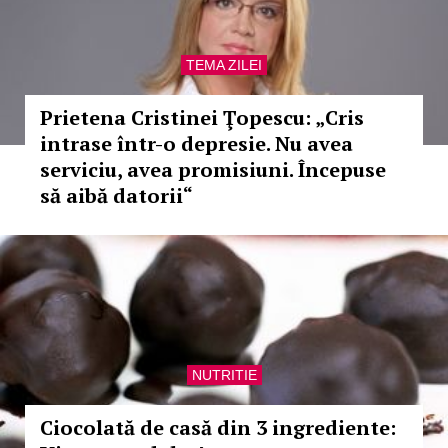
TEMA ZILEI
Prietena Cristinei Ţopescu: „Cris
intrase într-o depresie. Nu avea
serviciu, avea promisiuni. Începuse
să aibă datorii“
NUTRITIE
Ciocolată de casă din 3 ingrediente: