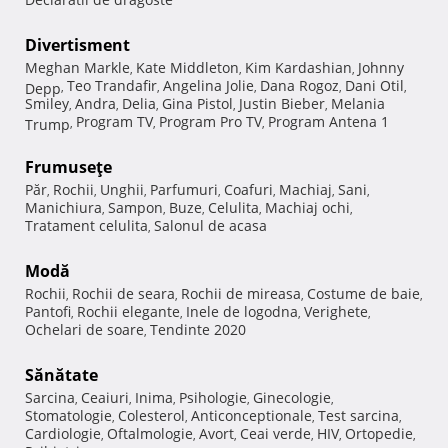
Divertisment
Meghan Markle
Kate Middleton
Kim Kardashian
Johnny
,
,
,
Teo Trandafir
Angelina Jolie
Dana Rogoz
Dani Otil
Depp
,
,
,
,
,
Smiley
Andra
Delia
Gina Pistol
Justin Bieber
Melania
,
,
,
,
,
Program TV
Program Pro TV
Program Antena 1
Trump
,
,
,
Frumuseţe
Păr
Rochii
Unghii
Parfumuri
Coafuri
Machiaj
Sani
,
,
,
,
,
,
,
Manichiura
Sampon
Buze
Celulita
Machiaj ochi
,
,
,
,
,
Tratament celulita
Salonul de acasa
,
Modă
Rochii
Rochii de seara
Rochii de mireasa
Costume de baie
,
,
,
,
Pantofi
Rochii elegante
Inele de logodna
Verighete
,
,
,
,
Ochelari de soare
Tendinte 2020
,
Sănătate
Sarcina
Ceaiuri
Inima
Psihologie
Ginecologie
,
,
,
,
,
Stomatologie
Colesterol
Anticonceptionale
Test sarcina
,
,
,
,
Cardiologie
Oftalmologie
Avort
Ceai verde
HIV
Ortopedie
,
,
,
,
,
,