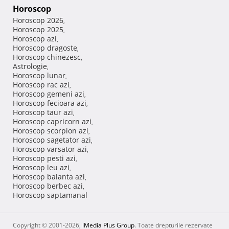
Horoscop
Horoscop 2026
,
Horoscop 2025
,
Horoscop azi
,
Horoscop dragoste
,
Horoscop chinezesc
,
Astrologie
,
Horoscop lunar
,
Horoscop rac azi
,
Horoscop gemeni azi
,
Horoscop fecioara azi
,
Horoscop taur azi
,
Horoscop capricorn azi
,
Horoscop scorpion azi
,
Horoscop sagetator azi
,
Horoscop varsator azi
,
Horoscop pesti azi
,
Horoscop leu azi
,
Horoscop balanta azi
,
Horoscop berbec azi
,
Horoscop saptamanal
Copyright © 2001-2026,
iMedia Plus Group
. Toate drepturile rezervate