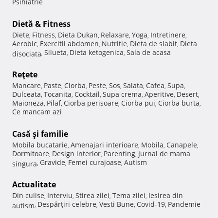
Psihiatrie
Dietă & Fitness
Diete
Fitness
Dieta Dukan
Relaxare
Yoga
Intretinere
,
,
,
,
,
,
Aerobic
Exercitii abdomen
Nutritie
Dieta de slabit
Dieta
,
,
,
,
Silueta
Dieta ketogenica
Sala de acasa
disociata
,
,
,
Reţete
Mancare
Paste
Ciorba
Peste
Sos
Salata
Cafea
Supa
,
,
,
,
,
,
,
,
Dulceata
Tocanita
Cocktail
Supa crema
Aperitive
Desert
,
,
,
,
,
,
Maioneza
Pilaf
Ciorba perisoare
Ciorba pui
Ciorba burta
,
,
,
,
,
Ce mancam azi
Casă şi familie
Mobila bucatarie
Amenajari interioare
Mobila
Canapele
,
,
,
,
Dormitoare
Design interior
Parenting
Jurnal de mama
,
,
,
Gravide
Femei curajoase
Autism
singura
,
,
,
Actualitate
Din culise
Interviu
Stirea zilei
Tema zilei
Iesirea din
,
,
,
,
Despărţiri celebre
Vesti Bune
Covid-19
Pandemie
autism
,
,
,
,