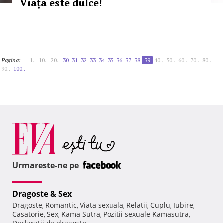
Viața este dulce!
Pagina:
1..
10..
20..
30
31
32
33
34
35
36
37
38
39
40..
50..
60..
70..
80..
90..
100..
Urmareste-ne pe
Dragoste & Sex
Dragoste
Romantic
Viata sexuala
Relatii
Cuplu
Iubire
,
,
,
,
,
,
Casatorie
Sex
Kama Sutra
Pozitii sexuale Kamasutra
,
,
,
,
Declaratii de dragoste