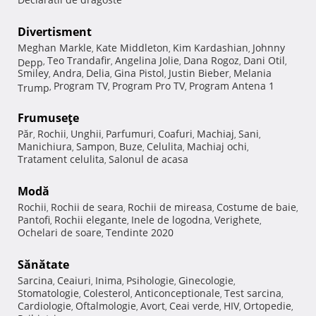
Divertisment
Meghan Markle
Kate Middleton
Kim Kardashian
Johnny
,
,
,
Teo Trandafir
Angelina Jolie
Dana Rogoz
Dani Otil
Depp
,
,
,
,
,
Smiley
Andra
Delia
Gina Pistol
Justin Bieber
Melania
,
,
,
,
,
Program TV
Program Pro TV
Program Antena 1
Trump
,
,
,
Frumuseţe
Păr
Rochii
Unghii
Parfumuri
Coafuri
Machiaj
Sani
,
,
,
,
,
,
,
Manichiura
Sampon
Buze
Celulita
Machiaj ochi
,
,
,
,
,
Tratament celulita
Salonul de acasa
,
Modă
Rochii
Rochii de seara
Rochii de mireasa
Costume de baie
,
,
,
,
Pantofi
Rochii elegante
Inele de logodna
Verighete
,
,
,
,
Ochelari de soare
Tendinte 2020
,
Sănătate
Sarcina
Ceaiuri
Inima
Psihologie
Ginecologie
,
,
,
,
,
Stomatologie
Colesterol
Anticonceptionale
Test sarcina
,
,
,
,
Cardiologie
Oftalmologie
Avort
Ceai verde
HIV
Ortopedie
,
,
,
,
,
,