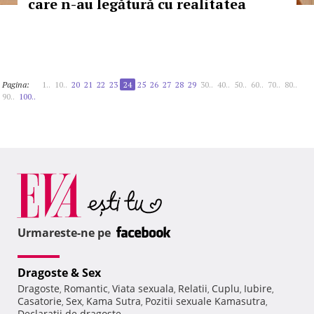
care n-au legătură cu realitatea
Pagina:
1..
10..
20
21
22
23
24
25
26
27
28
29
30..
40..
50..
60..
70..
80..
90..
100..
Urmareste-ne pe
Dragoste & Sex
Dragoste
Romantic
Viata sexuala
Relatii
Cuplu
Iubire
,
,
,
,
,
,
Casatorie
Sex
Kama Sutra
Pozitii sexuale Kamasutra
,
,
,
,
Declaratii de dragoste