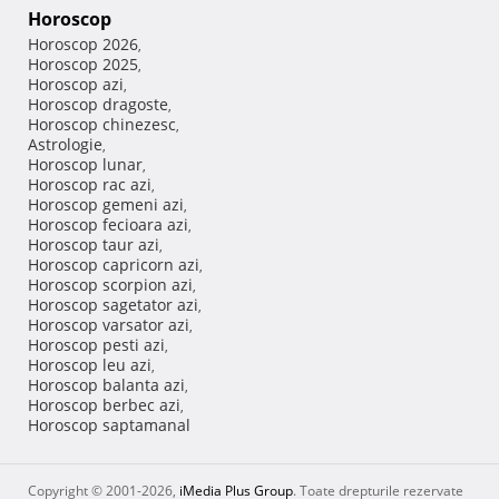
Horoscop
Horoscop 2026
,
Horoscop 2025
,
Horoscop azi
,
Horoscop dragoste
,
Horoscop chinezesc
,
Astrologie
,
Horoscop lunar
,
Horoscop rac azi
,
Horoscop gemeni azi
,
Horoscop fecioara azi
,
Horoscop taur azi
,
Horoscop capricorn azi
,
Horoscop scorpion azi
,
Horoscop sagetator azi
,
Horoscop varsator azi
,
Horoscop pesti azi
,
Horoscop leu azi
,
Horoscop balanta azi
,
Horoscop berbec azi
,
Horoscop saptamanal
Copyright © 2001-2026,
iMedia Plus Group
. Toate drepturile rezervate