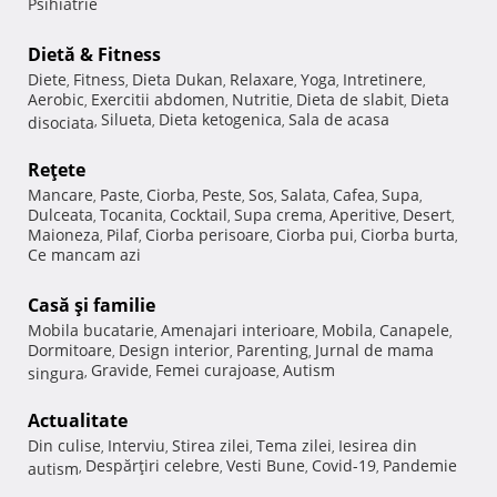
Psihiatrie
Dietă & Fitness
Diete
Fitness
Dieta Dukan
Relaxare
Yoga
Intretinere
,
,
,
,
,
,
Aerobic
Exercitii abdomen
Nutritie
Dieta de slabit
Dieta
,
,
,
,
Silueta
Dieta ketogenica
Sala de acasa
disociata
,
,
,
Reţete
Mancare
Paste
Ciorba
Peste
Sos
Salata
Cafea
Supa
,
,
,
,
,
,
,
,
Dulceata
Tocanita
Cocktail
Supa crema
Aperitive
Desert
,
,
,
,
,
,
Maioneza
Pilaf
Ciorba perisoare
Ciorba pui
Ciorba burta
,
,
,
,
,
Ce mancam azi
Casă şi familie
Mobila bucatarie
Amenajari interioare
Mobila
Canapele
,
,
,
,
Dormitoare
Design interior
Parenting
Jurnal de mama
,
,
,
Gravide
Femei curajoase
Autism
singura
,
,
,
Actualitate
Din culise
Interviu
Stirea zilei
Tema zilei
Iesirea din
,
,
,
,
Despărţiri celebre
Vesti Bune
Covid-19
Pandemie
autism
,
,
,
,