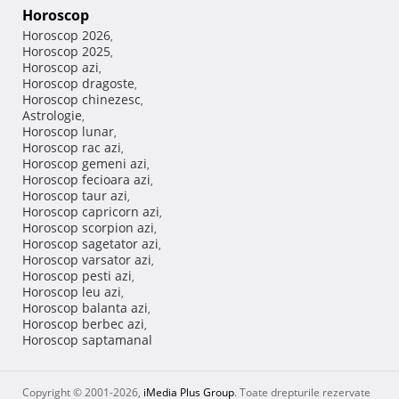
Horoscop
Horoscop 2026
,
Horoscop 2025
,
Horoscop azi
,
Horoscop dragoste
,
Horoscop chinezesc
,
Astrologie
,
Horoscop lunar
,
Horoscop rac azi
,
Horoscop gemeni azi
,
Horoscop fecioara azi
,
Horoscop taur azi
,
Horoscop capricorn azi
,
Horoscop scorpion azi
,
Horoscop sagetator azi
,
Horoscop varsator azi
,
Horoscop pesti azi
,
Horoscop leu azi
,
Horoscop balanta azi
,
Horoscop berbec azi
,
Horoscop saptamanal
Copyright © 2001-2026,
iMedia Plus Group
. Toate drepturile rezervate