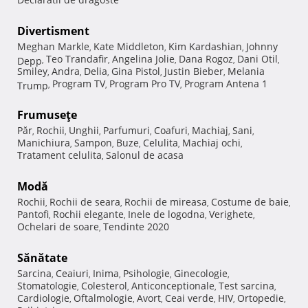
Divertisment
Meghan Markle
Kate Middleton
Kim Kardashian
Johnny
,
,
,
Teo Trandafir
Angelina Jolie
Dana Rogoz
Dani Otil
Depp
,
,
,
,
,
Smiley
Andra
Delia
Gina Pistol
Justin Bieber
Melania
,
,
,
,
,
Program TV
Program Pro TV
Program Antena 1
Trump
,
,
,
Frumuseţe
Păr
Rochii
Unghii
Parfumuri
Coafuri
Machiaj
Sani
,
,
,
,
,
,
,
Manichiura
Sampon
Buze
Celulita
Machiaj ochi
,
,
,
,
,
Tratament celulita
Salonul de acasa
,
Modă
Rochii
Rochii de seara
Rochii de mireasa
Costume de baie
,
,
,
,
Pantofi
Rochii elegante
Inele de logodna
Verighete
,
,
,
,
Ochelari de soare
Tendinte 2020
,
Sănătate
Sarcina
Ceaiuri
Inima
Psihologie
Ginecologie
,
,
,
,
,
Stomatologie
Colesterol
Anticonceptionale
Test sarcina
,
,
,
,
Cardiologie
Oftalmologie
Avort
Ceai verde
HIV
Ortopedie
,
,
,
,
,
,