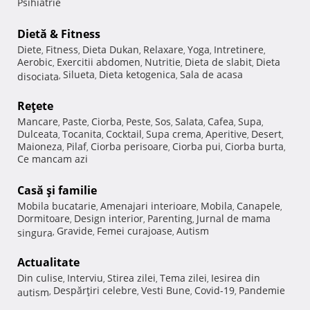
Psihiatrie
Dietă & Fitness
Diete
Fitness
Dieta Dukan
Relaxare
Yoga
Intretinere
,
,
,
,
,
,
Aerobic
Exercitii abdomen
Nutritie
Dieta de slabit
Dieta
,
,
,
,
Silueta
Dieta ketogenica
Sala de acasa
disociata
,
,
,
Reţete
Mancare
Paste
Ciorba
Peste
Sos
Salata
Cafea
Supa
,
,
,
,
,
,
,
,
Dulceata
Tocanita
Cocktail
Supa crema
Aperitive
Desert
,
,
,
,
,
,
Maioneza
Pilaf
Ciorba perisoare
Ciorba pui
Ciorba burta
,
,
,
,
,
Ce mancam azi
Casă şi familie
Mobila bucatarie
Amenajari interioare
Mobila
Canapele
,
,
,
,
Dormitoare
Design interior
Parenting
Jurnal de mama
,
,
,
Gravide
Femei curajoase
Autism
singura
,
,
,
Actualitate
Din culise
Interviu
Stirea zilei
Tema zilei
Iesirea din
,
,
,
,
Despărţiri celebre
Vesti Bune
Covid-19
Pandemie
autism
,
,
,
,