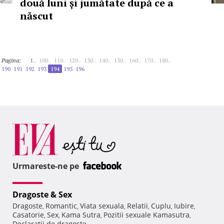
două luni și jumătate după ce a
născut
Pagina:
1..
100..
110..
120..
130..
140..
150..
160..
170..
180..
190
191
192
193
194
195
196
Urmareste-ne pe
Dragoste & Sex
Dragoste
Romantic
Viata sexuala
Relatii
Cuplu
Iubire
,
,
,
,
,
,
Casatorie
Sex
Kama Sutra
Pozitii sexuale Kamasutra
,
,
,
,
Declaratii de dragoste