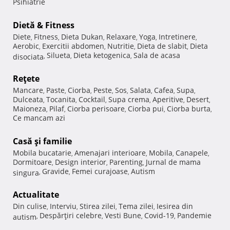
Psihiatrie
Dietă & Fitness
Diete
Fitness
Dieta Dukan
Relaxare
Yoga
Intretinere
,
,
,
,
,
,
Aerobic
Exercitii abdomen
Nutritie
Dieta de slabit
Dieta
,
,
,
,
Silueta
Dieta ketogenica
Sala de acasa
disociata
,
,
,
Reţete
Mancare
Paste
Ciorba
Peste
Sos
Salata
Cafea
Supa
,
,
,
,
,
,
,
,
Dulceata
Tocanita
Cocktail
Supa crema
Aperitive
Desert
,
,
,
,
,
,
Maioneza
Pilaf
Ciorba perisoare
Ciorba pui
Ciorba burta
,
,
,
,
,
Ce mancam azi
Casă şi familie
Mobila bucatarie
Amenajari interioare
Mobila
Canapele
,
,
,
,
Dormitoare
Design interior
Parenting
Jurnal de mama
,
,
,
Gravide
Femei curajoase
Autism
singura
,
,
,
Actualitate
Din culise
Interviu
Stirea zilei
Tema zilei
Iesirea din
,
,
,
,
Despărţiri celebre
Vesti Bune
Covid-19
Pandemie
autism
,
,
,
,