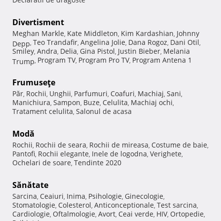
Divertisment
Meghan Markle
Kate Middleton
Kim Kardashian
Johnny
,
,
,
Teo Trandafir
Angelina Jolie
Dana Rogoz
Dani Otil
Depp
,
,
,
,
,
Smiley
Andra
Delia
Gina Pistol
Justin Bieber
Melania
,
,
,
,
,
Program TV
Program Pro TV
Program Antena 1
Trump
,
,
,
Frumuseţe
Păr
Rochii
Unghii
Parfumuri
Coafuri
Machiaj
Sani
,
,
,
,
,
,
,
Manichiura
Sampon
Buze
Celulita
Machiaj ochi
,
,
,
,
,
Tratament celulita
Salonul de acasa
,
Modă
Rochii
Rochii de seara
Rochii de mireasa
Costume de baie
,
,
,
,
Pantofi
Rochii elegante
Inele de logodna
Verighete
,
,
,
,
Ochelari de soare
Tendinte 2020
,
Sănătate
Sarcina
Ceaiuri
Inima
Psihologie
Ginecologie
,
,
,
,
,
Stomatologie
Colesterol
Anticonceptionale
Test sarcina
,
,
,
,
Cardiologie
Oftalmologie
Avort
Ceai verde
HIV
Ortopedie
,
,
,
,
,
,