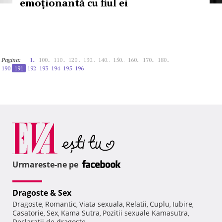
emoţionantă cu fiul ei
Pagina:
1..
100..
110..
120..
130..
140..
150..
160..
170..
180..
190
191
192
193
194
195
196
Urmareste-ne pe
Dragoste & Sex
Dragoste
Romantic
Viata sexuala
Relatii
Cuplu
Iubire
,
,
,
,
,
,
Casatorie
Sex
Kama Sutra
Pozitii sexuale Kamasutra
,
,
,
,
Declaratii de dragoste