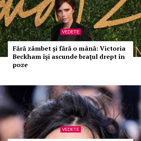
VEDETE
Fără zâmbet şi fără o mână: Victoria
Beckham îşi ascunde braţul drept în
poze
VEDETE