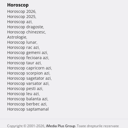
Horoscop
Horoscop 2026
,
Horoscop 2025
,
Horoscop azi
,
Horoscop dragoste
,
Horoscop chinezesc
,
Astrologie
,
Horoscop lunar
,
Horoscop rac azi
,
Horoscop gemeni azi
,
Horoscop fecioara azi
,
Horoscop taur azi
,
Horoscop capricorn azi
,
Horoscop scorpion azi
,
Horoscop sagetator azi
,
Horoscop varsator azi
,
Horoscop pesti azi
,
Horoscop leu azi
,
Horoscop balanta azi
,
Horoscop berbec azi
,
Horoscop saptamanal
Copyright © 2001-2026,
iMedia Plus Group
. Toate drepturile rezervate