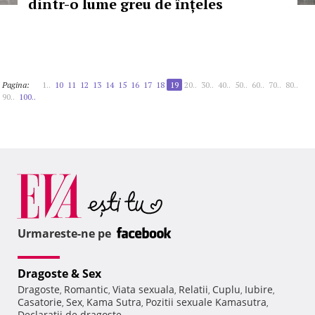
dintr-o lume greu de înțeles
Pagina:
1..
10
11
12
13
14
15
16
17
18
19
20..
30..
40..
50..
60..
70..
80..
90..
100..
Urmareste-ne pe
Dragoste & Sex
Dragoste
Romantic
Viata sexuala
Relatii
Cuplu
Iubire
,
,
,
,
,
,
Casatorie
Sex
Kama Sutra
Pozitii sexuale Kamasutra
,
,
,
,
Declaratii de dragoste