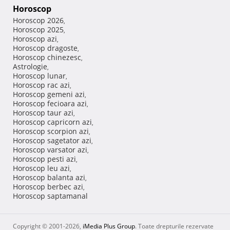
Horoscop
Horoscop 2026
,
Horoscop 2025
,
Horoscop azi
,
Horoscop dragoste
,
Horoscop chinezesc
,
Astrologie
,
Horoscop lunar
,
Horoscop rac azi
,
Horoscop gemeni azi
,
Horoscop fecioara azi
,
Horoscop taur azi
,
Horoscop capricorn azi
,
Horoscop scorpion azi
,
Horoscop sagetator azi
,
Horoscop varsator azi
,
Horoscop pesti azi
,
Horoscop leu azi
,
Horoscop balanta azi
,
Horoscop berbec azi
,
Horoscop saptamanal
Copyright © 2001-2026,
iMedia Plus Group
. Toate drepturile rezervate