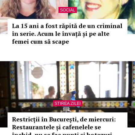
SOCIAL
La 15 ani a fost răpită de un criminal
în serie. Acum le învață și pe alte
femei cum să scape
STIREA ZILEI
Restricții în București, de miercuri:
Restaurantele și cafenelele se
închid, nu se fac nunți și botezuri