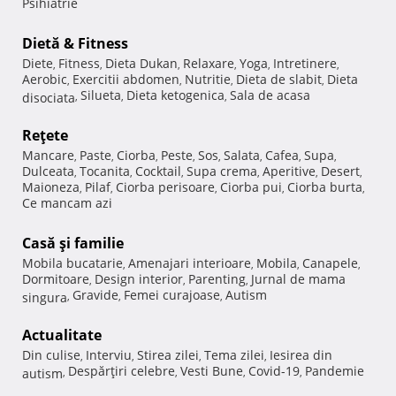
Psihiatrie
Dietă & Fitness
Diete
Fitness
Dieta Dukan
Relaxare
Yoga
Intretinere
,
,
,
,
,
,
Aerobic
Exercitii abdomen
Nutritie
Dieta de slabit
Dieta
,
,
,
,
Silueta
Dieta ketogenica
Sala de acasa
disociata
,
,
,
Reţete
Mancare
Paste
Ciorba
Peste
Sos
Salata
Cafea
Supa
,
,
,
,
,
,
,
,
Dulceata
Tocanita
Cocktail
Supa crema
Aperitive
Desert
,
,
,
,
,
,
Maioneza
Pilaf
Ciorba perisoare
Ciorba pui
Ciorba burta
,
,
,
,
,
Ce mancam azi
Casă şi familie
Mobila bucatarie
Amenajari interioare
Mobila
Canapele
,
,
,
,
Dormitoare
Design interior
Parenting
Jurnal de mama
,
,
,
Gravide
Femei curajoase
Autism
singura
,
,
,
Actualitate
Din culise
Interviu
Stirea zilei
Tema zilei
Iesirea din
,
,
,
,
Despărţiri celebre
Vesti Bune
Covid-19
Pandemie
autism
,
,
,
,