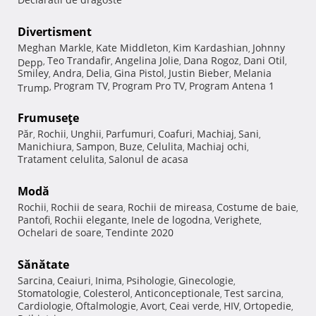
Divertisment
Meghan Markle
Kate Middleton
Kim Kardashian
Johnny
,
,
,
Teo Trandafir
Angelina Jolie
Dana Rogoz
Dani Otil
Depp
,
,
,
,
,
Smiley
Andra
Delia
Gina Pistol
Justin Bieber
Melania
,
,
,
,
,
Program TV
Program Pro TV
Program Antena 1
Trump
,
,
,
Frumuseţe
Păr
Rochii
Unghii
Parfumuri
Coafuri
Machiaj
Sani
,
,
,
,
,
,
,
Manichiura
Sampon
Buze
Celulita
Machiaj ochi
,
,
,
,
,
Tratament celulita
Salonul de acasa
,
Modă
Rochii
Rochii de seara
Rochii de mireasa
Costume de baie
,
,
,
,
Pantofi
Rochii elegante
Inele de logodna
Verighete
,
,
,
,
Ochelari de soare
Tendinte 2020
,
Sănătate
Sarcina
Ceaiuri
Inima
Psihologie
Ginecologie
,
,
,
,
,
Stomatologie
Colesterol
Anticonceptionale
Test sarcina
,
,
,
,
Cardiologie
Oftalmologie
Avort
Ceai verde
HIV
Ortopedie
,
,
,
,
,
,