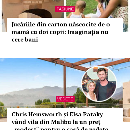
PASIUNE
Jucăriile din carton născocite de o
mamă cu doi copii: Imaginația nu
cere bani
VEDETE
Chris Hemsworth și Elsa Pataky
vând vila din Malibu la un preț
„modest“ pentru o casă de vedete