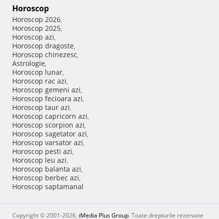
Horoscop
Horoscop 2026
,
Horoscop 2025
,
Horoscop azi
,
Horoscop dragoste
,
Horoscop chinezesc
,
Astrologie
,
Horoscop lunar
,
Horoscop rac azi
,
Horoscop gemeni azi
,
Horoscop fecioara azi
,
Horoscop taur azi
,
Horoscop capricorn azi
,
Horoscop scorpion azi
,
Horoscop sagetator azi
,
Horoscop varsator azi
,
Horoscop pesti azi
,
Horoscop leu azi
,
Horoscop balanta azi
,
Horoscop berbec azi
,
Horoscop saptamanal
Copyright © 2001-2026,
iMedia Plus Group
. Toate drepturile rezervate