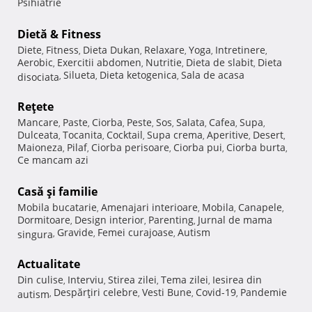
Psihiatrie
Dietă & Fitness
Diete
Fitness
Dieta Dukan
Relaxare
Yoga
Intretinere
,
,
,
,
,
,
Aerobic
Exercitii abdomen
Nutritie
Dieta de slabit
Dieta
,
,
,
,
Silueta
Dieta ketogenica
Sala de acasa
disociata
,
,
,
Reţete
Mancare
Paste
Ciorba
Peste
Sos
Salata
Cafea
Supa
,
,
,
,
,
,
,
,
Dulceata
Tocanita
Cocktail
Supa crema
Aperitive
Desert
,
,
,
,
,
,
Maioneza
Pilaf
Ciorba perisoare
Ciorba pui
Ciorba burta
,
,
,
,
,
Ce mancam azi
Casă şi familie
Mobila bucatarie
Amenajari interioare
Mobila
Canapele
,
,
,
,
Dormitoare
Design interior
Parenting
Jurnal de mama
,
,
,
Gravide
Femei curajoase
Autism
singura
,
,
,
Actualitate
Din culise
Interviu
Stirea zilei
Tema zilei
Iesirea din
,
,
,
,
Despărţiri celebre
Vesti Bune
Covid-19
Pandemie
autism
,
,
,
,