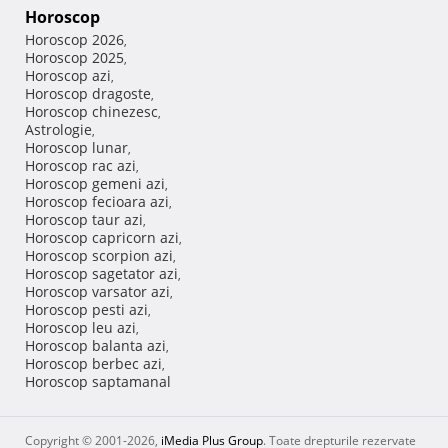
Horoscop
Horoscop 2026
,
Horoscop 2025
,
Horoscop azi
,
Horoscop dragoste
,
Horoscop chinezesc
,
Astrologie
,
Horoscop lunar
,
Horoscop rac azi
,
Horoscop gemeni azi
,
Horoscop fecioara azi
,
Horoscop taur azi
,
Horoscop capricorn azi
,
Horoscop scorpion azi
,
Horoscop sagetator azi
,
Horoscop varsator azi
,
Horoscop pesti azi
,
Horoscop leu azi
,
Horoscop balanta azi
,
Horoscop berbec azi
,
Horoscop saptamanal
Copyright © 2001-2026,
iMedia Plus Group
. Toate drepturile rezervate