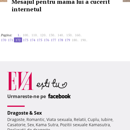
Mesajul pentru mama lui a cucerit
internetul
Pagina:
1..
100..
110..
120..
130..
140..
150..
160..
170
171
172
173
174
175
176
177
178
179
180..
190..
Urmareste-ne pe
Dragoste & Sex
Dragoste
Romantic
Viata sexuala
Relatii
Cuplu
Iubire
,
,
,
,
,
,
Casatorie
Sex
Kama Sutra
Pozitii sexuale Kamasutra
,
,
,
,
Declaratii de dragoste