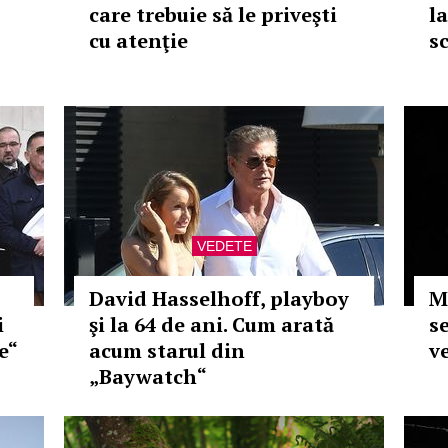
care trebuie să le priveşti
la
cu atenţie
s
VEDETE
David Hasselhoff, playboy
M
i
şi la 64 de ani. Cum arată
s
e“
acum starul din
v
„Baywatch“