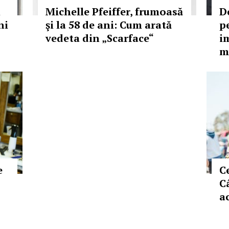
n
Michelle Pfeiffer, frumoasă
De
ni
şi la 58 de ani: Cum arată
p
vedeta din „Scarface“
i
m
e
C
C
a