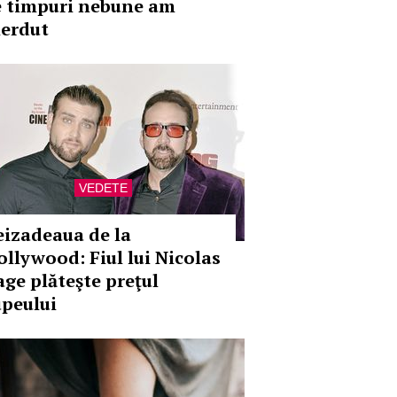
e timpuri nebune am
ierdut
VEDETE
eizadeaua de la
ollywood: Fiul lui Nicolas
age plăteşte preţul
upeului