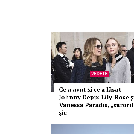
VEDETE
Ce a avut şi ce a lăsat
Johnny Depp: Lily-Rose ş
Vanessa Paradis, „suroril
şic