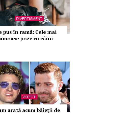
DIVERTISMENT
e pus în ramă: Cele mai
rumoase poze cu câini
VEDETE
um arată acum băieții de