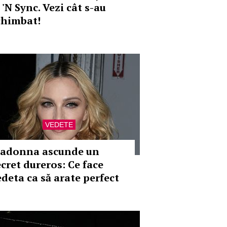
 'N Sync. Vezi cât s-au
chimbat!
VEDETE
adonna ascunde un
ecret dureros: Ce face
edeta ca să arate perfect