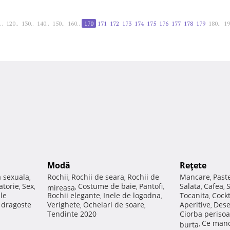
..
120..
130..
140..
150..
160..
170
171
172
173
174
175
176
177
178
179
180..
19
Modă
Reţete
a sexuala
Rochii
Rochii de seara
Rochii de
Mancare
Past
,
,
,
,
atorie
Sex
Costume de baie
Pantofi
Salata
Cafea
,
,
mireasa
,
,
,
,
,
ale
Rochii elegante
Inele de logodna
Tocanita
Cockt
,
,
,
e dragoste
Verighete
Ochelari de soare
Aperitive
Dese
,
,
,
Tendinte 2020
Ciorba perisoa
Ce manc
burta
,