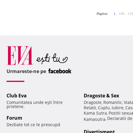
Pagina:
1..
100..
110
Urmareste-ne pe
Club Eva
Dragoste & Sex
Comunitatea unde eşti între
Dragoste
Romantic
Viat
,
,
prietene.
Relatii
Cuplu
Iubire
Cas
,
,
,
Kama Sutra
Pozitii sexu
,
Forum
Declaratii d
Kamasutra
,
Dezbate tot ce te preocupă
Divertisment