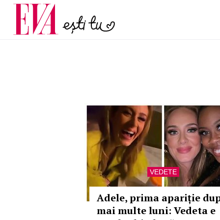
menopauză și când ar t
Carieră
la medic
Actualitate
VEDETE
Adele, prima apariție du
mai multe luni: Vedeta e