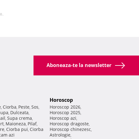
0..
Aboneaza-te la newsletter
Horoscop
e
Ciorba
Peste
Sos
Horoscop 2026
,
,
,
,
,
Supa
Dulceata
Horoscop 2025
,
,
,
ail
Supa crema
Horoscop azi
,
,
,
rt
Maioneza
Pilaf
Horoscop dragoste
,
,
,
,
re
Ciorba pui
Ciorba
Horoscop chinezesc
,
,
,
am azi
Astrologie
,