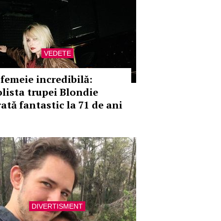
VEDETE
 femeie incredibilă:
olista trupei Blondie
rată fantastic la 71 de ani
DIVERTISMENT