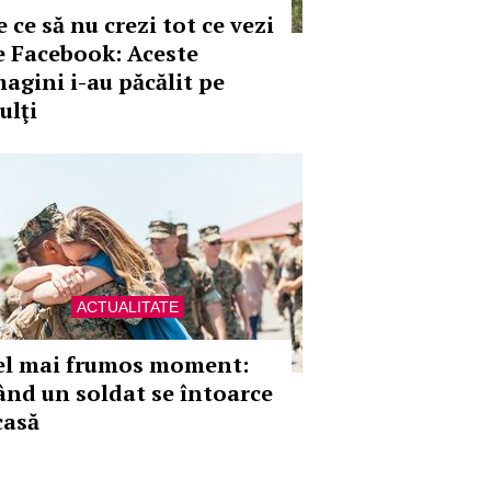
 ce să nu crezi tot ce vezi
e Facebook: Aceste
magini i-au păcălit pe
ulţi
ACTUALITATE
el mai frumos moment:
ând un soldat se întoarce
casă