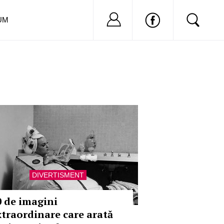
Nu ai cont?
Inregistreaza-
UM
DIVERTISMENT
0 de imagini
xtraordinare care arată