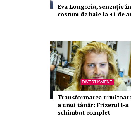
Eva Longoria, senzație î
costum de baie la 41 de a
DIVERTISMENT
Transformarea uimitoar
a unui tânăr: Frizerul l-a
schimbat complet