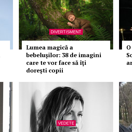
DIVERTISMENT
Lumea magică a
O
i
bebeluşilor: 38 de imagini
S
care te vor face să îţi
a
doreşti copii
VEDETE