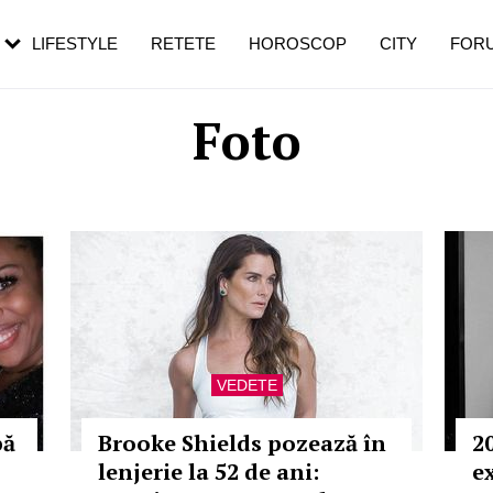
rebui să mergi
și 60 de ani. De ce te trezești mai des
pe măsură ce înaintezi în vârstă
LIFESTYLE
RETETE
HOROSCOP
CITY
FOR
Foto
VEDETE
pă
Brooke Shields pozează în
2
lenjerie la 52 de ani:
e