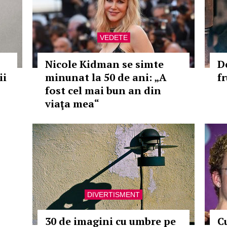
VEDETE
Nicole Kidman se simte
D
ii
minunat la 50 de ani: „A
f
fost cel mai bun an din
viaţa mea“
DIVERTISMENT
30 de imagini cu umbre pe
C