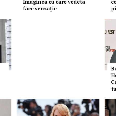
Imaginea cu care vedeta
c
face senzaţie
p
B
H
C
t