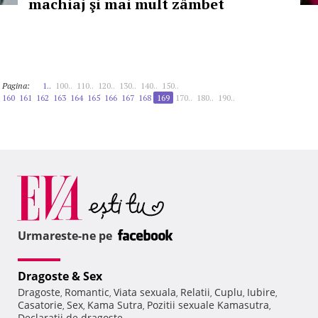
machiaj şi mai mult zâmbet
Pagina:
1..
100..
110..
120..
130..
140..
150..
160
161
162
163
164
165
166
167
168
169
170..
180..
190..
Urmareste-ne pe
Dragoste & Sex
Dragoste
Romantic
Viata sexuala
Relatii
Cuplu
Iubire
,
,
,
,
,
,
Casatorie
Sex
Kama Sutra
Pozitii sexuale Kamasutra
,
,
,
,
Declaratii de dragoste