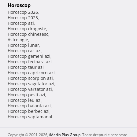
Horoscop
Horoscop 2026
,
Horoscop 2025
,
Horoscop azi
,
Horoscop dragoste
,
Horoscop chinezesc
,
Astrologie
,
Horoscop lunar
,
Horoscop rac azi
,
Horoscop gemeni azi
,
Horoscop fecioara azi
,
Horoscop taur azi
,
Horoscop capricorn azi
,
Horoscop scorpion azi
,
Horoscop sagetator azi
,
Horoscop varsator azi
,
Horoscop pesti azi
,
Horoscop leu azi
,
Horoscop balanta azi
,
Horoscop berbec azi
,
Horoscop saptamanal
Copyright © 2001-2026,
iMedia Plus Group
. Toate drepturile rezervate