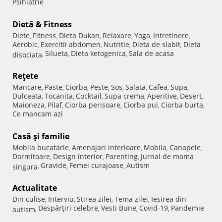
Psihiatrie
Dietă & Fitness
Diete
Fitness
Dieta Dukan
Relaxare
Yoga
Intretinere
,
,
,
,
,
,
Aerobic
Exercitii abdomen
Nutritie
Dieta de slabit
Dieta
,
,
,
,
Silueta
Dieta ketogenica
Sala de acasa
disociata
,
,
,
Reţete
Mancare
Paste
Ciorba
Peste
Sos
Salata
Cafea
Supa
,
,
,
,
,
,
,
,
Dulceata
Tocanita
Cocktail
Supa crema
Aperitive
Desert
,
,
,
,
,
,
Maioneza
Pilaf
Ciorba perisoare
Ciorba pui
Ciorba burta
,
,
,
,
,
Ce mancam azi
Casă şi familie
Mobila bucatarie
Amenajari interioare
Mobila
Canapele
,
,
,
,
Dormitoare
Design interior
Parenting
Jurnal de mama
,
,
,
Gravide
Femei curajoase
Autism
singura
,
,
,
Actualitate
Din culise
Interviu
Stirea zilei
Tema zilei
Iesirea din
,
,
,
,
Despărţiri celebre
Vesti Bune
Covid-19
Pandemie
autism
,
,
,
,