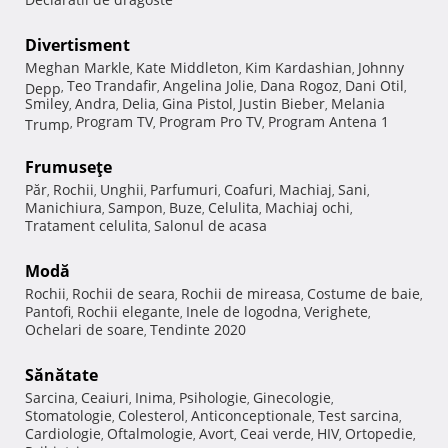
Divertisment
Meghan Markle
Kate Middleton
Kim Kardashian
Johnny
,
,
,
Teo Trandafir
Angelina Jolie
Dana Rogoz
Dani Otil
Depp
,
,
,
,
,
Smiley
Andra
Delia
Gina Pistol
Justin Bieber
Melania
,
,
,
,
,
Program TV
Program Pro TV
Program Antena 1
Trump
,
,
,
Frumuseţe
Păr
Rochii
Unghii
Parfumuri
Coafuri
Machiaj
Sani
,
,
,
,
,
,
,
Manichiura
Sampon
Buze
Celulita
Machiaj ochi
,
,
,
,
,
Tratament celulita
Salonul de acasa
,
Modă
Rochii
Rochii de seara
Rochii de mireasa
Costume de baie
,
,
,
,
Pantofi
Rochii elegante
Inele de logodna
Verighete
,
,
,
,
Ochelari de soare
Tendinte 2020
,
Sănătate
Sarcina
Ceaiuri
Inima
Psihologie
Ginecologie
,
,
,
,
,
Stomatologie
Colesterol
Anticonceptionale
Test sarcina
,
,
,
,
Cardiologie
Oftalmologie
Avort
Ceai verde
HIV
Ortopedie
,
,
,
,
,
,