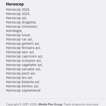
Horoscop
Horoscop 2026
,
Horoscop 2025
,
Horoscop azi
,
Horoscop dragoste
,
Horoscop chinezesc
,
Astrologie
,
Horoscop lunar
,
Horoscop rac azi
,
Horoscop gemeni azi
,
Horoscop fecioara azi
,
Horoscop taur azi
,
Horoscop capricorn azi
,
Horoscop scorpion azi
,
Horoscop sagetator azi
,
Horoscop varsator azi
,
Horoscop pesti azi
,
Horoscop leu azi
,
Horoscop balanta azi
,
Horoscop berbec azi
,
Horoscop saptamanal
Copyright © 2001-2026,
iMedia Plus Group
. Toate drepturile rezervate