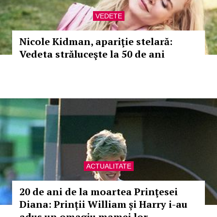
VEDETE
Nicole Kidman, apariţie stelară:
Vedeta străluceşte la 50 de ani
ACTUALITATE
20 de ani de la moartea Prinţesei
Diana: Prinții William și Harry i-au
adus un omagiu mamei lor