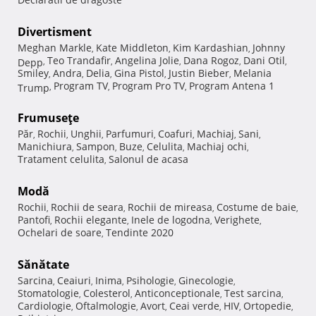
Divertisment
Meghan Markle
Kate Middleton
Kim Kardashian
Johnny
,
,
,
Teo Trandafir
Angelina Jolie
Dana Rogoz
Dani Otil
Depp
,
,
,
,
,
Smiley
Andra
Delia
Gina Pistol
Justin Bieber
Melania
,
,
,
,
,
Program TV
Program Pro TV
Program Antena 1
Trump
,
,
,
Frumuseţe
Păr
Rochii
Unghii
Parfumuri
Coafuri
Machiaj
Sani
,
,
,
,
,
,
,
Manichiura
Sampon
Buze
Celulita
Machiaj ochi
,
,
,
,
,
Tratament celulita
Salonul de acasa
,
Modă
Rochii
Rochii de seara
Rochii de mireasa
Costume de baie
,
,
,
,
Pantofi
Rochii elegante
Inele de logodna
Verighete
,
,
,
,
Ochelari de soare
Tendinte 2020
,
Sănătate
Sarcina
Ceaiuri
Inima
Psihologie
Ginecologie
,
,
,
,
,
Stomatologie
Colesterol
Anticonceptionale
Test sarcina
,
,
,
,
Cardiologie
Oftalmologie
Avort
Ceai verde
HIV
Ortopedie
,
,
,
,
,
,