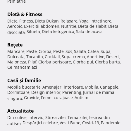
Psihiatrie
Dietă & Fitness
Diete
Fitness
Dieta Dukan
Relaxare
Yoga
Intretinere
,
,
,
,
,
,
Aerobic
Exercitii abdomen
Nutritie
Dieta de slabit
Dieta
,
,
,
,
Silueta
Dieta ketogenica
Sala de acasa
disociata
,
,
,
Reţete
Mancare
Paste
Ciorba
Peste
Sos
Salata
Cafea
Supa
,
,
,
,
,
,
,
,
Dulceata
Tocanita
Cocktail
Supa crema
Aperitive
Desert
,
,
,
,
,
,
Maioneza
Pilaf
Ciorba perisoare
Ciorba pui
Ciorba burta
,
,
,
,
,
Ce mancam azi
Casă şi familie
Mobila bucatarie
Amenajari interioare
Mobila
Canapele
,
,
,
,
Dormitoare
Design interior
Parenting
Jurnal de mama
,
,
,
Gravide
Femei curajoase
Autism
singura
,
,
,
Actualitate
Din culise
Interviu
Stirea zilei
Tema zilei
Iesirea din
,
,
,
,
Despărţiri celebre
Vesti Bune
Covid-19
Pandemie
autism
,
,
,
,