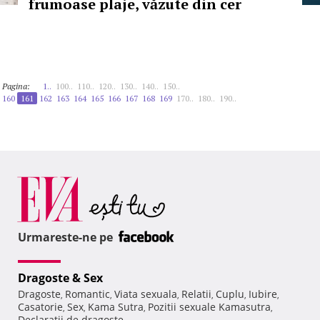
frumoase plaje, văzute din cer
Pagina:
1..
100..
110..
120..
130..
140..
150..
160
161
162
163
164
165
166
167
168
169
170..
180..
190..
Urmareste-ne pe
Dragoste & Sex
Dragoste
Romantic
Viata sexuala
Relatii
Cuplu
Iubire
,
,
,
,
,
,
Casatorie
Sex
Kama Sutra
Pozitii sexuale Kamasutra
,
,
,
,
Declaratii de dragoste