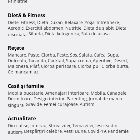
Psihiatrie
Dietă & Fitness
Diete
Fitness
Dieta Dukan
Relaxare
Yoga
Intretinere
,
,
,
,
,
,
Aerobic
Exercitii abdomen
Nutritie
Dieta de slabit
Dieta
,
,
,
,
Silueta
Dieta ketogenica
Sala de acasa
disociata
,
,
,
Reţete
Mancare
Paste
Ciorba
Peste
Sos
Salata
Cafea
Supa
,
,
,
,
,
,
,
,
Dulceata
Tocanita
Cocktail
Supa crema
Aperitive
Desert
,
,
,
,
,
,
Maioneza
Pilaf
Ciorba perisoare
Ciorba pui
Ciorba burta
,
,
,
,
,
Ce mancam azi
Casă şi familie
Mobila bucatarie
Amenajari interioare
Mobila
Canapele
,
,
,
,
Dormitoare
Design interior
Parenting
Jurnal de mama
,
,
,
Gravide
Femei curajoase
Autism
singura
,
,
,
Actualitate
Din culise
Interviu
Stirea zilei
Tema zilei
Iesirea din
,
,
,
,
Despărţiri celebre
Vesti Bune
Covid-19
Pandemie
autism
,
,
,
,