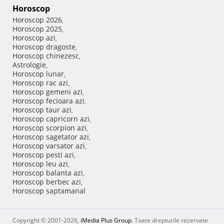
Horoscop
Horoscop 2026
,
Horoscop 2025
,
Horoscop azi
,
Horoscop dragoste
,
Horoscop chinezesc
,
Astrologie
,
Horoscop lunar
,
Horoscop rac azi
,
Horoscop gemeni azi
,
Horoscop fecioara azi
,
Horoscop taur azi
,
Horoscop capricorn azi
,
Horoscop scorpion azi
,
Horoscop sagetator azi
,
Horoscop varsator azi
,
Horoscop pesti azi
,
Horoscop leu azi
,
Horoscop balanta azi
,
Horoscop berbec azi
,
Horoscop saptamanal
Copyright © 2001-2026,
iMedia Plus Group
. Toate drepturile rezervate