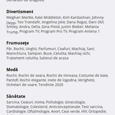
Divertisment
Meghan Markle
Kate Middleton
Kim Kardashian
Johnny
,
,
,
Teo Trandafir
Angelina Jolie
Dana Rogoz
Dani Otil
Depp
,
,
,
,
,
Smiley
Andra
Delia
Gina Pistol
Justin Bieber
Melania
,
,
,
,
,
Program TV
Program Pro TV
Program Antena 1
Trump
,
,
,
Frumuseţe
Păr
Rochii
Unghii
Parfumuri
Coafuri
Machiaj
Sani
,
,
,
,
,
,
,
Manichiura
Sampon
Buze
Celulita
Machiaj ochi
,
,
,
,
,
Tratament celulita
Salonul de acasa
,
Modă
Rochii
Rochii de seara
Rochii de mireasa
Costume de baie
,
,
,
,
Pantofi
Rochii elegante
Inele de logodna
Verighete
,
,
,
,
Ochelari de soare
Tendinte 2020
,
Sănătate
Sarcina
Ceaiuri
Inima
Psihologie
Ginecologie
,
,
,
,
,
Stomatologie
Colesterol
Anticonceptionale
Test sarcina
,
,
,
,
Cardiologie
Oftalmologie
Avort
Ceai verde
HIV
Ortopedie
,
,
,
,
,
,