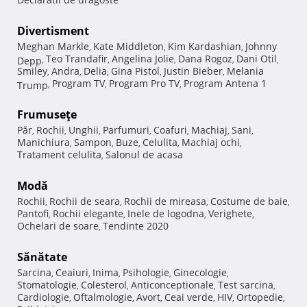
Divertisment
Meghan Markle
Kate Middleton
Kim Kardashian
Johnny
,
,
,
Teo Trandafir
Angelina Jolie
Dana Rogoz
Dani Otil
Depp
,
,
,
,
,
Smiley
Andra
Delia
Gina Pistol
Justin Bieber
Melania
,
,
,
,
,
Program TV
Program Pro TV
Program Antena 1
Trump
,
,
,
Frumuseţe
Păr
Rochii
Unghii
Parfumuri
Coafuri
Machiaj
Sani
,
,
,
,
,
,
,
Manichiura
Sampon
Buze
Celulita
Machiaj ochi
,
,
,
,
,
Tratament celulita
Salonul de acasa
,
Modă
Rochii
Rochii de seara
Rochii de mireasa
Costume de baie
,
,
,
,
Pantofi
Rochii elegante
Inele de logodna
Verighete
,
,
,
,
Ochelari de soare
Tendinte 2020
,
Sănătate
Sarcina
Ceaiuri
Inima
Psihologie
Ginecologie
,
,
,
,
,
Stomatologie
Colesterol
Anticonceptionale
Test sarcina
,
,
,
,
Cardiologie
Oftalmologie
Avort
Ceai verde
HIV
Ortopedie
,
,
,
,
,
,