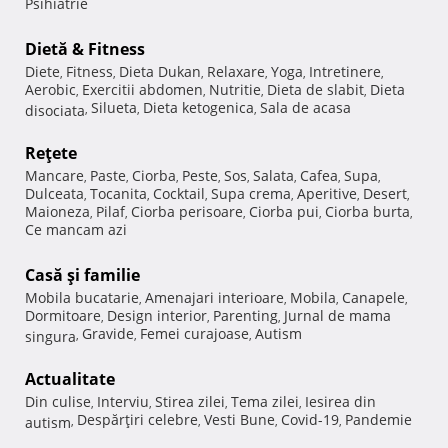
Psihiatrie
Dietă & Fitness
Diete
Fitness
Dieta Dukan
Relaxare
Yoga
Intretinere
,
,
,
,
,
,
Aerobic
Exercitii abdomen
Nutritie
Dieta de slabit
Dieta
,
,
,
,
Silueta
Dieta ketogenica
Sala de acasa
disociata
,
,
,
Reţete
Mancare
Paste
Ciorba
Peste
Sos
Salata
Cafea
Supa
,
,
,
,
,
,
,
,
Dulceata
Tocanita
Cocktail
Supa crema
Aperitive
Desert
,
,
,
,
,
,
Maioneza
Pilaf
Ciorba perisoare
Ciorba pui
Ciorba burta
,
,
,
,
,
Ce mancam azi
Casă şi familie
Mobila bucatarie
Amenajari interioare
Mobila
Canapele
,
,
,
,
Dormitoare
Design interior
Parenting
Jurnal de mama
,
,
,
Gravide
Femei curajoase
Autism
singura
,
,
,
Actualitate
Din culise
Interviu
Stirea zilei
Tema zilei
Iesirea din
,
,
,
,
Despărţiri celebre
Vesti Bune
Covid-19
Pandemie
autism
,
,
,
,