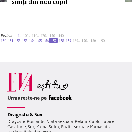
simţi din nou copil
Pagina:
1..
100..
110..
120..
130..
140..
150
151
152
153
154
155
156
157
158
159
160..
170..
180..
190..
Urmareste-ne pe
Dragoste & Sex
Dragoste
Romantic
Viata sexuala
Relatii
Cuplu
Iubire
,
,
,
,
,
,
Casatorie
Sex
Kama Sutra
Pozitii sexuale Kamasutra
,
,
,
,
Declaratii de dragoste