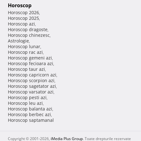
Horoscop
Horoscop 2026
,
Horoscop 2025
,
Horoscop azi
,
Horoscop dragoste
,
Horoscop chinezesc
,
Astrologie
,
Horoscop lunar
,
Horoscop rac azi
,
Horoscop gemeni azi
,
Horoscop fecioara azi
,
Horoscop taur azi
,
Horoscop capricorn azi
,
Horoscop scorpion azi
,
Horoscop sagetator azi
,
Horoscop varsator azi
,
Horoscop pesti azi
,
Horoscop leu azi
,
Horoscop balanta azi
,
Horoscop berbec azi
,
Horoscop saptamanal
Copyright © 2001-2026,
iMedia Plus Group
. Toate drepturile rezervate