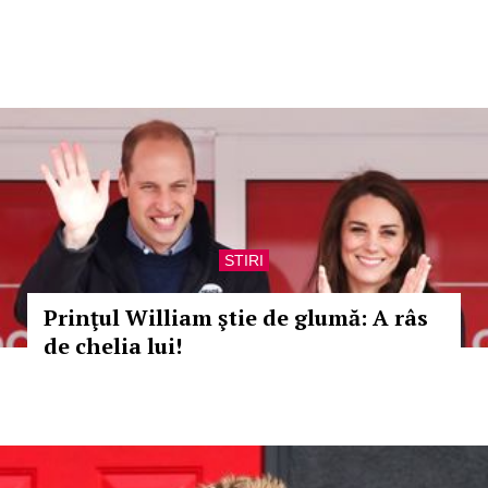
STIRI
Prinţul William ştie de glumă: A râs
de chelia lui!