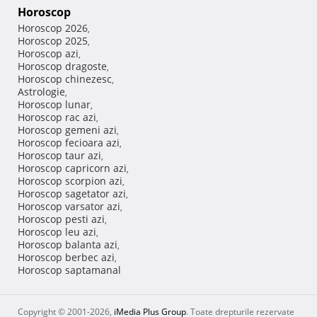
Horoscop
Horoscop 2026
,
Horoscop 2025
,
Horoscop azi
,
Horoscop dragoste
,
Horoscop chinezesc
,
Astrologie
,
Horoscop lunar
,
Horoscop rac azi
,
Horoscop gemeni azi
,
Horoscop fecioara azi
,
Horoscop taur azi
,
Horoscop capricorn azi
,
Horoscop scorpion azi
,
Horoscop sagetator azi
,
Horoscop varsator azi
,
Horoscop pesti azi
,
Horoscop leu azi
,
Horoscop balanta azi
,
Horoscop berbec azi
,
Horoscop saptamanal
Copyright © 2001-2026,
iMedia Plus Group
. Toate drepturile rezervate