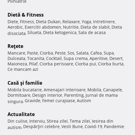
Psihiatrie
Dietă & Fitness
Diete
Fitness
Dieta Dukan
Relaxare
Yoga
Intretinere
,
,
,
,
,
,
Aerobic
Exercitii abdomen
Nutritie
Dieta de slabit
Dieta
,
,
,
,
Silueta
Dieta ketogenica
Sala de acasa
disociata
,
,
,
Reţete
Mancare
Paste
Ciorba
Peste
Sos
Salata
Cafea
Supa
,
,
,
,
,
,
,
,
Dulceata
Tocanita
Cocktail
Supa crema
Aperitive
Desert
,
,
,
,
,
,
Maioneza
Pilaf
Ciorba perisoare
Ciorba pui
Ciorba burta
,
,
,
,
,
Ce mancam azi
Casă şi familie
Mobila bucatarie
Amenajari interioare
Mobila
Canapele
,
,
,
,
Dormitoare
Design interior
Parenting
Jurnal de mama
,
,
,
Gravide
Femei curajoase
Autism
singura
,
,
,
Actualitate
Din culise
Interviu
Stirea zilei
Tema zilei
Iesirea din
,
,
,
,
Despărţiri celebre
Vesti Bune
Covid-19
Pandemie
autism
,
,
,
,