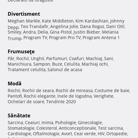
Divertisment
Meghan Markle
Kate Middleton
Kim Kardashian
Johnny
,
,
,
Teo Trandafir
Angelina Jolie
Dana Rogoz
Dani Otil
Depp
,
,
,
,
,
Smiley
Andra
Delia
Gina Pistol
Justin Bieber
Melania
,
,
,
,
,
Program TV
Program Pro TV
Program Antena 1
Trump
,
,
,
Frumuseţe
Păr
Rochii
Unghii
Parfumuri
Coafuri
Machiaj
Sani
,
,
,
,
,
,
,
Manichiura
Sampon
Buze
Celulita
Machiaj ochi
,
,
,
,
,
Tratament celulita
Salonul de acasa
,
Modă
Rochii
Rochii de seara
Rochii de mireasa
Costume de baie
,
,
,
,
Pantofi
Rochii elegante
Inele de logodna
Verighete
,
,
,
,
Ochelari de soare
Tendinte 2020
,
Sănătate
Sarcina
Ceaiuri
Inima
Psihologie
Ginecologie
,
,
,
,
,
Stomatologie
Colesterol
Anticonceptionale
Test sarcina
,
,
,
,
Cardiologie
Oftalmologie
Avort
Ceai verde
HIV
Ortopedie
,
,
,
,
,
,