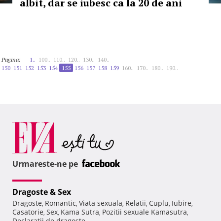
albit, dar se iubesc ca la 20 de ani
Pagina:
1..
100..
110..
120..
130..
140..
150
151
152
153
154
155
156
157
158
159
160..
170..
180..
190..
Urmareste-ne pe
Dragoste & Sex
Dragoste
Romantic
Viata sexuala
Relatii
Cuplu
Iubire
,
,
,
,
,
,
Casatorie
Sex
Kama Sutra
Pozitii sexuale Kamasutra
,
,
,
,
Declaratii de dragoste