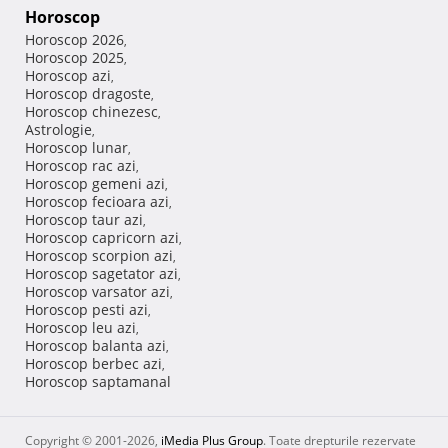
Horoscop
Horoscop 2026
,
Horoscop 2025
,
Horoscop azi
,
Horoscop dragoste
,
Horoscop chinezesc
,
Astrologie
,
Horoscop lunar
,
Horoscop rac azi
,
Horoscop gemeni azi
,
Horoscop fecioara azi
,
Horoscop taur azi
,
Horoscop capricorn azi
,
Horoscop scorpion azi
,
Horoscop sagetator azi
,
Horoscop varsator azi
,
Horoscop pesti azi
,
Horoscop leu azi
,
Horoscop balanta azi
,
Horoscop berbec azi
,
Horoscop saptamanal
Copyright © 2001-2026,
iMedia Plus Group
. Toate drepturile rezervate