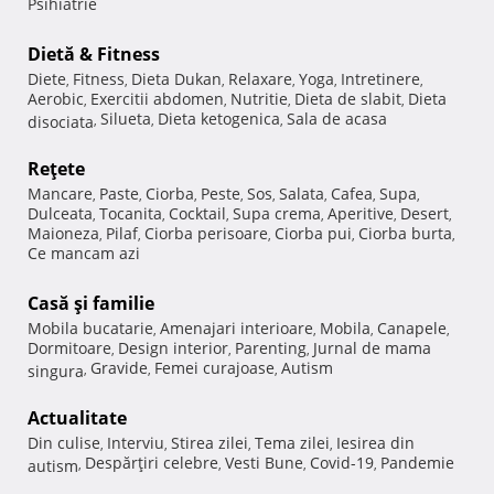
Psihiatrie
Dietă & Fitness
Diete
Fitness
Dieta Dukan
Relaxare
Yoga
Intretinere
,
,
,
,
,
,
Aerobic
Exercitii abdomen
Nutritie
Dieta de slabit
Dieta
,
,
,
,
Silueta
Dieta ketogenica
Sala de acasa
disociata
,
,
,
Reţete
Mancare
Paste
Ciorba
Peste
Sos
Salata
Cafea
Supa
,
,
,
,
,
,
,
,
Dulceata
Tocanita
Cocktail
Supa crema
Aperitive
Desert
,
,
,
,
,
,
Maioneza
Pilaf
Ciorba perisoare
Ciorba pui
Ciorba burta
,
,
,
,
,
Ce mancam azi
Casă şi familie
Mobila bucatarie
Amenajari interioare
Mobila
Canapele
,
,
,
,
Dormitoare
Design interior
Parenting
Jurnal de mama
,
,
,
Gravide
Femei curajoase
Autism
singura
,
,
,
Actualitate
Din culise
Interviu
Stirea zilei
Tema zilei
Iesirea din
,
,
,
,
Despărţiri celebre
Vesti Bune
Covid-19
Pandemie
autism
,
,
,
,