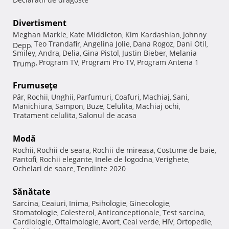
Divertisment
Meghan Markle
Kate Middleton
Kim Kardashian
Johnny
,
,
,
Teo Trandafir
Angelina Jolie
Dana Rogoz
Dani Otil
Depp
,
,
,
,
,
Smiley
Andra
Delia
Gina Pistol
Justin Bieber
Melania
,
,
,
,
,
Program TV
Program Pro TV
Program Antena 1
Trump
,
,
,
Frumuseţe
Păr
Rochii
Unghii
Parfumuri
Coafuri
Machiaj
Sani
,
,
,
,
,
,
,
Manichiura
Sampon
Buze
Celulita
Machiaj ochi
,
,
,
,
,
Tratament celulita
Salonul de acasa
,
Modă
Rochii
Rochii de seara
Rochii de mireasa
Costume de baie
,
,
,
,
Pantofi
Rochii elegante
Inele de logodna
Verighete
,
,
,
,
Ochelari de soare
Tendinte 2020
,
Sănătate
Sarcina
Ceaiuri
Inima
Psihologie
Ginecologie
,
,
,
,
,
Stomatologie
Colesterol
Anticonceptionale
Test sarcina
,
,
,
,
Cardiologie
Oftalmologie
Avort
Ceai verde
HIV
Ortopedie
,
,
,
,
,
,