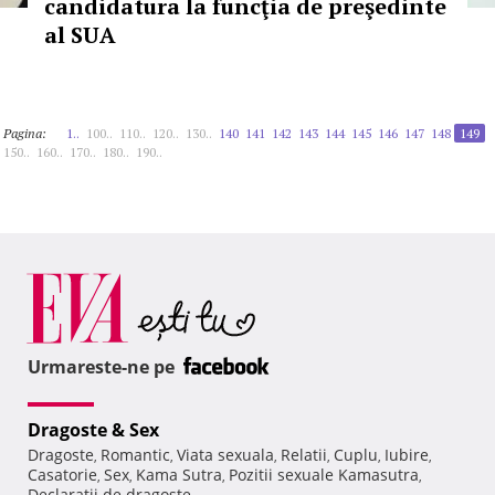
candidatura la funcţia de preşedinte
al SUA
Pagina:
1..
100..
110..
120..
130..
140
141
142
143
144
145
146
147
148
149
150..
160..
170..
180..
190..
Urmareste-ne pe
Dragoste & Sex
Dragoste
Romantic
Viata sexuala
Relatii
Cuplu
Iubire
,
,
,
,
,
,
Casatorie
Sex
Kama Sutra
Pozitii sexuale Kamasutra
,
,
,
,
Declaratii de dragoste