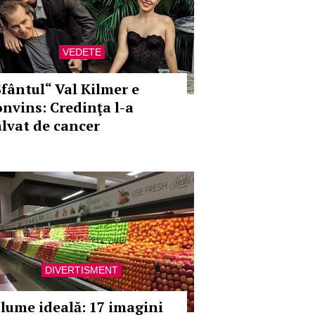
VEDETE
Sfântul“ Val Kilmer e
onvins: Credinţa l-a
alvat de cancer
DIVERTISMENT
 lume ideală: 17 imagini