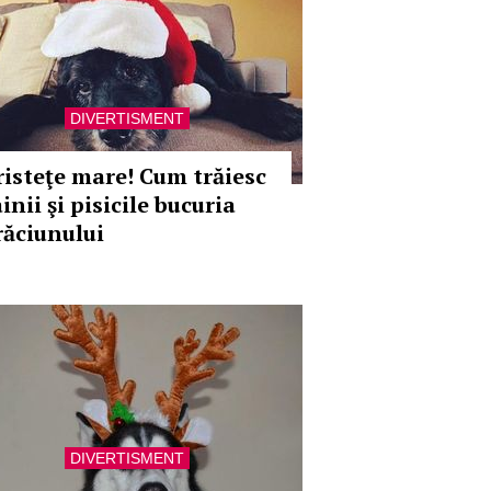
DIVERTISMENT
risteţe mare! Cum trăiesc
inii şi pisicile bucuria
răciunului
DIVERTISMENT