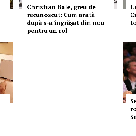
Christian Bale, greu de
U
recunoscut: Cum arată
C
după s-a îngrăşat din nou
to
pentru un rol
S
r
S