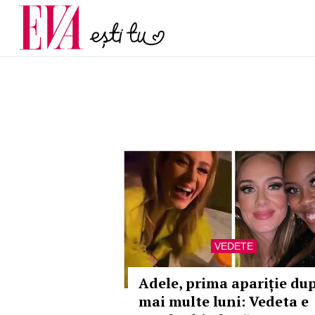
menopauză și când ar t
Carieră
la medic
Actualitate
VEDETE
Adele, prima apariție du
mai multe luni: Vedeta e