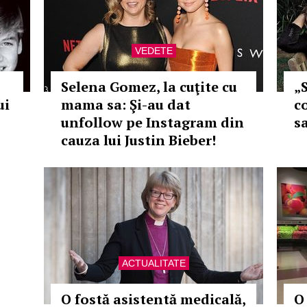
VEDETE
Selena Gomez, la cuţite cu
„
ui
mama sa: Şi-au dat
c
o
unfollow pe Instagram din
s
cauza lui Justin Bieber!
ACTUALITATE
O fostă asistentă medicală,
O