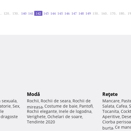
..
120..
130..
140
141
142
143
144
145
146
147
148
149
150..
160..
170..
180..
19
Modă
Reţete
a sexuala
Rochii
Rochii de seara
Rochii de
Mancare
Past
,
,
,
,
atorie
Sex
Costume de baie
Pantofi
Salata
Cafea
,
,
mireasa
,
,
,
,
,
ale
Rochii elegante
Inele de logodna
Tocanita
Cockt
,
,
,
e dragoste
Verighete
Ochelari de soare
Aperitive
Dese
,
,
,
Tendinte 2020
Ciorba perisoa
Ce manc
burta
,