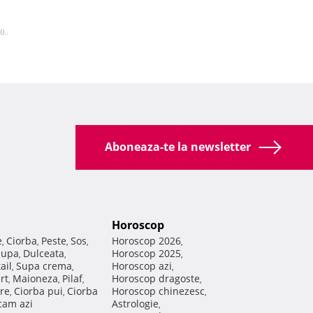
0..
Aboneaza-te la newsletter
Horoscop
e
Ciorba
Peste
Sos
Horoscop 2026
,
,
,
,
,
Supa
Dulceata
Horoscop 2025
,
,
,
ail
Supa crema
Horoscop azi
,
,
,
rt
Maioneza
Pilaf
Horoscop dragoste
,
,
,
,
re
Ciorba pui
Ciorba
Horoscop chinezesc
,
,
,
am azi
Astrologie
,