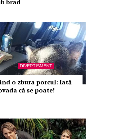
ub brad
DIVERTISMENT
ând o zbura porcul: Iată
ovada că se poate!