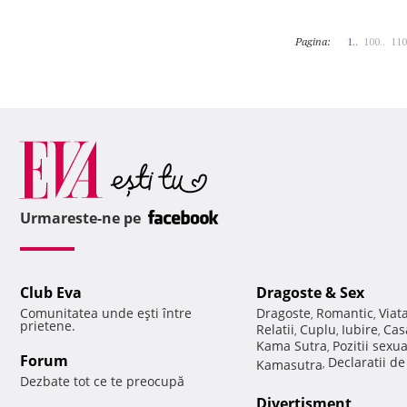
Pagina:
1..
100..
110
Urmareste-ne pe
Club Eva
Dragoste & Sex
Comunitatea unde eşti între
Dragoste
Romantic
Viat
,
,
prietene.
Relatii
Cuplu
Iubire
Cas
,
,
,
Kama Sutra
Pozitii sexu
,
Forum
Declaratii d
Kamasutra
,
Dezbate tot ce te preocupă
Divertisment