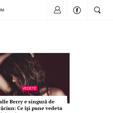
Nu ai cont?
Inregistreaza-
UM
VEDETE
alle Berry e singură de
răciun: Ce îşi pune vedeta