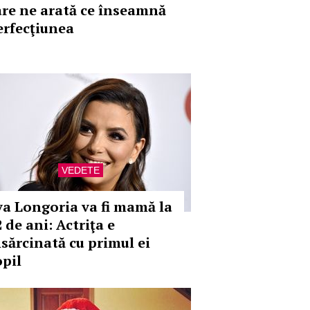
are ne arată ce înseamnă
erfecţiunea
VEDETE
va Longoria va fi mamă la
 de ani: Actriţa e
nsărcinată cu primul ei
opil