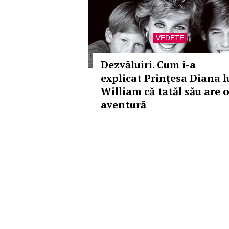
VEDETE
Dezvăluiri. Cum i-a
explicat Prinţesa Diana l
William că tatăl său are 
aventură