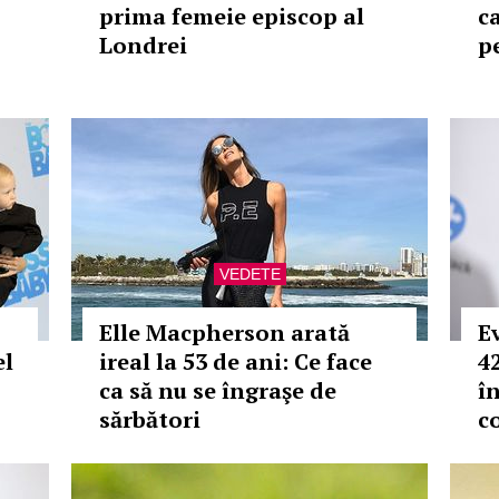
prima femeie episcop al
c
Londrei
p
VEDETE
Elle Macpherson arată
E
el
ireal la 53 de ani: Ce face
42
ca să nu se îngraşe de
î
sărbători
c