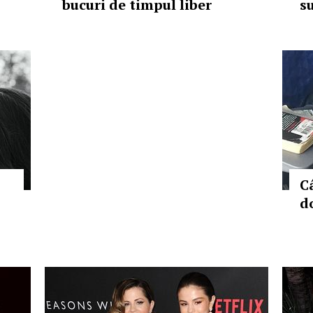
bucuri de timpul liber
s
C
d