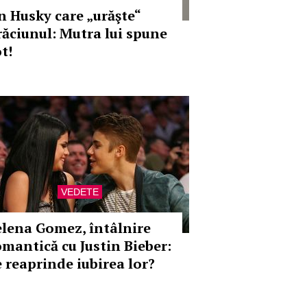
n Husky care „urăşte“
răciunul: Mutra lui spune
t!
VEDETE
elena Gomez, întâlnire
omantică cu Justin Bieber:
e reaprinde iubirea lor?