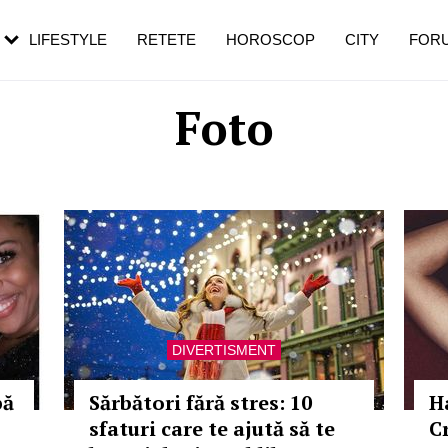
rebui să mergi
și 60 de ani. De ce te trezești mai des
pe măsură ce înaintezi în vârstă
LIFESTYLE
RETETE
HOROSCOP
CITY
FOR
Foto
DIVERTISMENT
pă
Sărbători fără stres: 10
H
sfaturi care te ajută să te
C