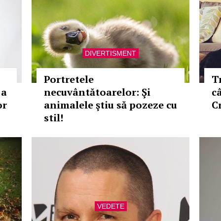
DIVERTISMENT
Portretele
T
 a
necuvântătoarelor: Şi
câ
or
animalele ştiu să pozeze cu
C
stil!
VEDETE