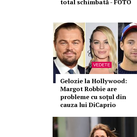
total schimbată - FOTO
VEDETE
Gelozie la Hollywood:
Margot Robbie are
probleme cu soţul din
cauza lui DiCaprio