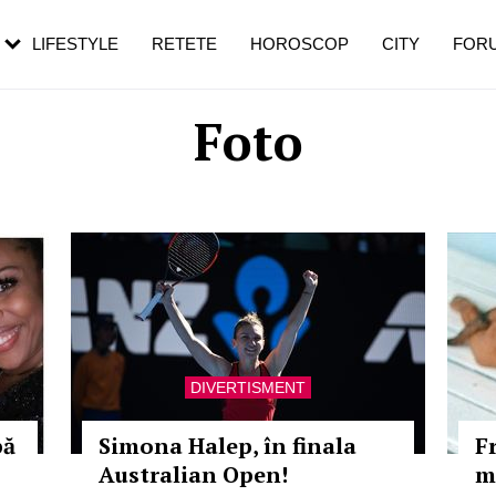
rebui să mergi
și 60 de ani. De ce te trezești mai des
pe măsură ce înaintezi în vârstă
LIFESTYLE
RETETE
HOROSCOP
CITY
FOR
Foto
DIVERTISMENT
pă
Simona Halep, în finala
F
Australian Open!
m