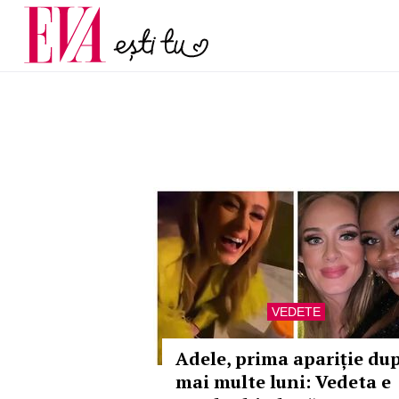
menopauză și când ar t
Carieră
la medic
Actualitate
VEDETE
Adele, prima apariție du
mai multe luni: Vedeta e