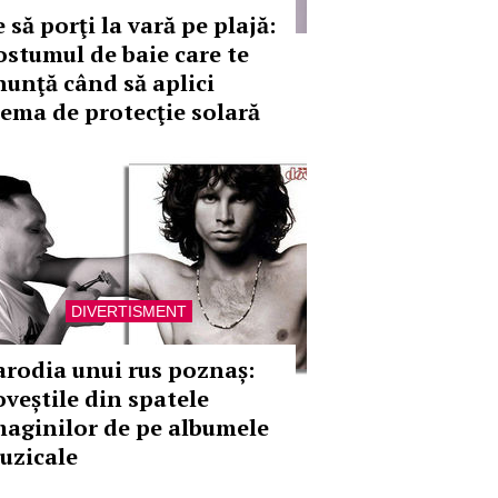
 să porţi la vară pe plajă:
ostumul de baie care te
nunţă când să aplici
rema de protecţie solară
DIVERTISMENT
arodia unui rus poznaș:
oveștile din spatele
maginilor de pe albumele
uzicale