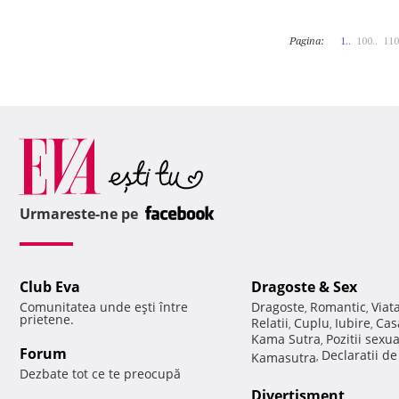
Pagina:
1..
100..
110
Urmareste-ne pe
Club Eva
Dragoste & Sex
Comunitatea unde eşti între
Dragoste
Romantic
Viat
,
,
prietene.
Relatii
Cuplu
Iubire
Cas
,
,
,
Kama Sutra
Pozitii sexu
,
Forum
Declaratii d
Kamasutra
,
Dezbate tot ce te preocupă
Divertisment