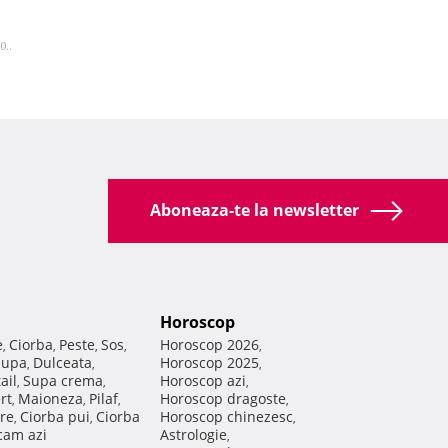
0..
Aboneaza-te la newsletter
Horoscop
e
Ciorba
Peste
Sos
Horoscop 2026
,
,
,
,
,
Supa
Dulceata
Horoscop 2025
,
,
,
ail
Supa crema
Horoscop azi
,
,
,
rt
Maioneza
Pilaf
Horoscop dragoste
,
,
,
,
re
Ciorba pui
Ciorba
Horoscop chinezesc
,
,
,
am azi
Astrologie
,