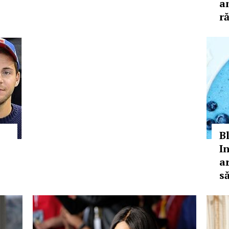
a
r
B
I
a
s