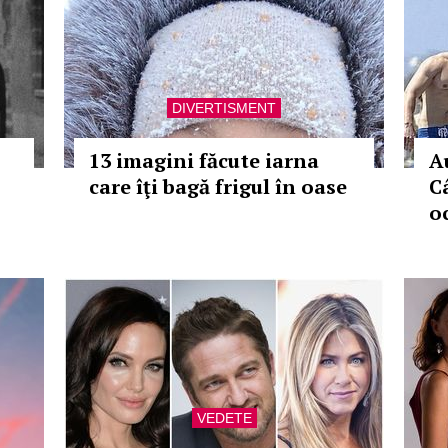
DIVERTISMENT
13 imagini făcute iarna
A
care îţi bagă frigul în oase
C
o
VEDETE