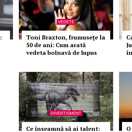
VEDETE
:
Toni Braxton, frumuseţe la
C
50 de ani: Cum arată
J
vedeta bolnavă de lupus
î
DIVERTISMENT
Ce înseamnă să ai talent:
O