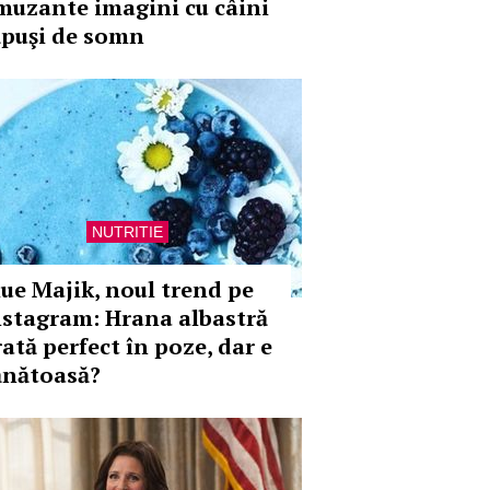
muzante imagini cu câini
ăpuşi de somn
NUTRITIE
lue Majik, noul trend pe
nstagram: Hrana albastră
rată perfect în poze, dar e
ănătoasă?