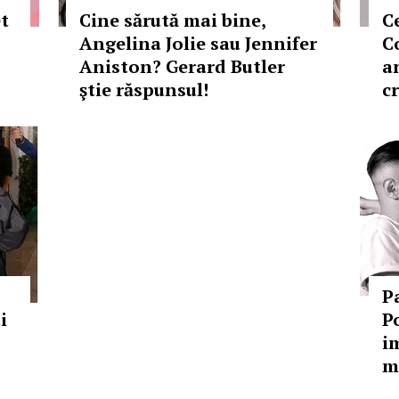
et
Cine sărută mai bine,
Ce
Angelina Jolie sau Jennifer
C
Aniston? Gerard Butler
a
ştie răspunsul!
c
P
i
P
i
m