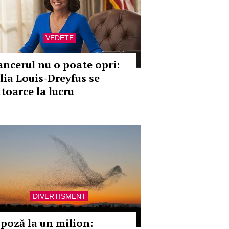
VEDETE
ancerul nu o poate opri:
ulia Louis-Dreyfus se
ntoarce la lucru
DIVERTISMENT
 poză la un milion: