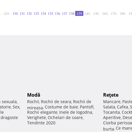
..
120..
130
131
132
133
134
135
136
137
138
139
140..
150..
160..
170..
180..
19
Modă
Reţete
a sexuala
Rochii
Rochii de seara
Rochii de
Mancare
Past
,
,
,
,
atorie
Sex
Costume de baie
Pantofi
Salata
Cafea
,
,
mireasa
,
,
,
,
,
ale
Rochii elegante
Inele de logodna
Tocanita
Cockt
,
,
,
e dragoste
Verighete
Ochelari de soare
Aperitive
Dese
,
,
,
Tendinte 2020
Ciorba perisoa
Ce manc
burta
,