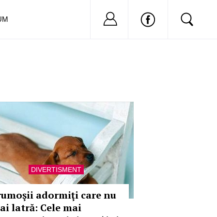
Nu ai cont?
Inregistreaza-
UM
DIVERTISMENT
rumoşii adormiţi care nu
ai latră: Cele mai