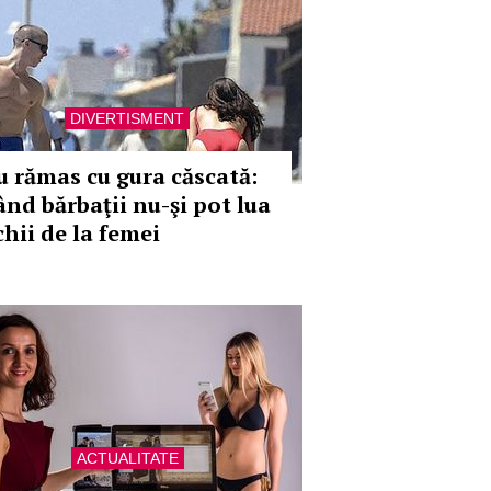
DIVERTISMENT
u rămas cu gura căscată:
ând bărbaţii nu-şi pot lua
chii de la femei
ACTUALITATE