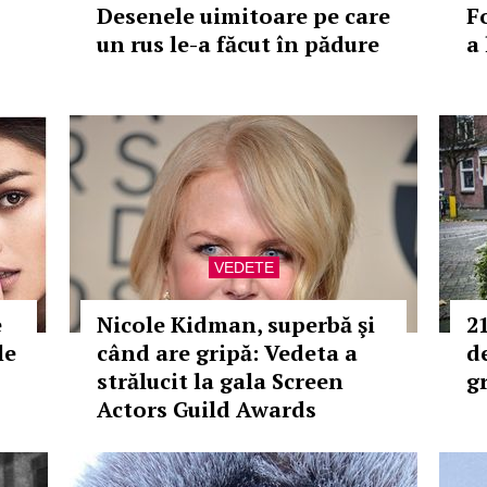
Desenele uimitoare pe care
F
un rus le-a făcut în pădure
a 
VEDETE
e
Nicole Kidman, superbă şi
2
le
când are gripă: Vedeta a
d
strălucit la gala Screen
g
Actors Guild Awards