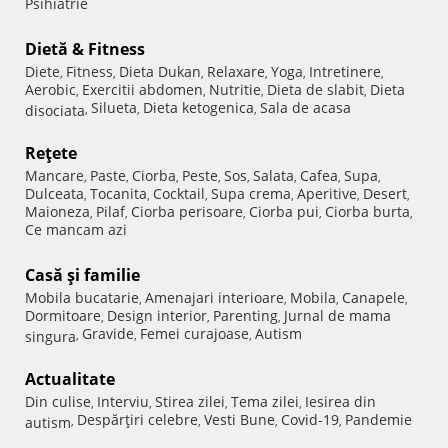
Psihiatrie
Dietă & Fitness
Diete
Fitness
Dieta Dukan
Relaxare
Yoga
Intretinere
,
,
,
,
,
,
Aerobic
Exercitii abdomen
Nutritie
Dieta de slabit
Dieta
,
,
,
,
Silueta
Dieta ketogenica
Sala de acasa
disociata
,
,
,
Reţete
Mancare
Paste
Ciorba
Peste
Sos
Salata
Cafea
Supa
,
,
,
,
,
,
,
,
Dulceata
Tocanita
Cocktail
Supa crema
Aperitive
Desert
,
,
,
,
,
,
Maioneza
Pilaf
Ciorba perisoare
Ciorba pui
Ciorba burta
,
,
,
,
,
Ce mancam azi
Casă şi familie
Mobila bucatarie
Amenajari interioare
Mobila
Canapele
,
,
,
,
Dormitoare
Design interior
Parenting
Jurnal de mama
,
,
,
Gravide
Femei curajoase
Autism
singura
,
,
,
Actualitate
Din culise
Interviu
Stirea zilei
Tema zilei
Iesirea din
,
,
,
,
Despărţiri celebre
Vesti Bune
Covid-19
Pandemie
autism
,
,
,
,