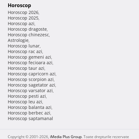
Horoscop
Horoscop 2026
,
Horoscop 2025
,
Horoscop azi
,
Horoscop dragoste
,
Horoscop chinezesc
,
Astrologie
,
Horoscop lunar
,
Horoscop rac azi
,
Horoscop gemeni azi
,
Horoscop fecioara azi
,
Horoscop taur azi
,
Horoscop capricorn azi
,
Horoscop scorpion azi
,
Horoscop sagetator azi
,
Horoscop varsator azi
,
Horoscop pesti azi
,
Horoscop leu azi
,
Horoscop balanta azi
,
Horoscop berbec azi
,
Horoscop saptamanal
Copyright © 2001-2026,
iMedia Plus Group
. Toate drepturile rezervate