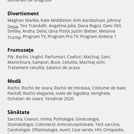
Divertisment
Meghan Markle
Kate Middleton
Kim Kardashian
Johnny
,
,
,
Teo Trandafir
Angelina Jolie
Dana Rogoz
Dani Otil
Depp
,
,
,
,
,
Smiley
Andra
Delia
Gina Pistol
Justin Bieber
Melania
,
,
,
,
,
Program TV
Program Pro TV
Program Antena 1
Trump
,
,
,
Frumuseţe
Păr
Rochii
Unghii
Parfumuri
Coafuri
Machiaj
Sani
,
,
,
,
,
,
,
Manichiura
Sampon
Buze
Celulita
Machiaj ochi
,
,
,
,
,
Tratament celulita
Salonul de acasa
,
Modă
Rochii
Rochii de seara
Rochii de mireasa
Costume de baie
,
,
,
,
Pantofi
Rochii elegante
Inele de logodna
Verighete
,
,
,
,
Ochelari de soare
Tendinte 2020
,
Sănătate
Sarcina
Ceaiuri
Inima
Psihologie
Ginecologie
,
,
,
,
,
Stomatologie
Colesterol
Anticonceptionale
Test sarcina
,
,
,
,
Cardiologie
Oftalmologie
Avort
Ceai verde
HIV
Ortopedie
,
,
,
,
,
,