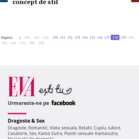
concept de stil
Pagina:
1..
100..
110..
120..
130
131
132
133
134
135
136
137
138
139
140..
150..
160..
170..
180..
190..
Urmareste-ne pe
Dragoste & Sex
Dragoste
Romantic
Viata sexuala
Relatii
Cuplu
Iubire
,
,
,
,
,
,
Casatorie
Sex
Kama Sutra
Pozitii sexuale Kamasutra
,
,
,
,
Declaratii de dragoste