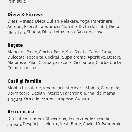
Psihiatrie
Dietă & Fitness
Diete
Fitness
Dieta Dukan
Relaxare
Yoga
Intretinere
,
,
,
,
,
,
Aerobic
Exercitii abdomen
Nutritie
Dieta de slabit
Dieta
,
,
,
,
Silueta
Dieta ketogenica
Sala de acasa
disociata
,
,
,
Reţete
Mancare
Paste
Ciorba
Peste
Sos
Salata
Cafea
Supa
,
,
,
,
,
,
,
,
Dulceata
Tocanita
Cocktail
Supa crema
Aperitive
Desert
,
,
,
,
,
,
Maioneza
Pilaf
Ciorba perisoare
Ciorba pui
Ciorba burta
,
,
,
,
,
Ce mancam azi
Casă şi familie
Mobila bucatarie
Amenajari interioare
Mobila
Canapele
,
,
,
,
Dormitoare
Design interior
Parenting
Jurnal de mama
,
,
,
Gravide
Femei curajoase
Autism
singura
,
,
,
Actualitate
Din culise
Interviu
Stirea zilei
Tema zilei
Iesirea din
,
,
,
,
Despărţiri celebre
Vesti Bune
Covid-19
Pandemie
autism
,
,
,
,