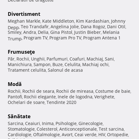
Divertisment
Meghan Markle
Kate Middleton
Kim Kardashian
Johnny
,
,
,
Teo Trandafir
Angelina Jolie
Dana Rogoz
Dani Otil
Depp
,
,
,
,
,
Smiley
Andra
Delia
Gina Pistol
Justin Bieber
Melania
,
,
,
,
,
Program TV
Program Pro TV
Program Antena 1
Trump
,
,
,
Frumuseţe
Păr
Rochii
Unghii
Parfumuri
Coafuri
Machiaj
Sani
,
,
,
,
,
,
,
Manichiura
Sampon
Buze
Celulita
Machiaj ochi
,
,
,
,
,
Tratament celulita
Salonul de acasa
,
Modă
Rochii
Rochii de seara
Rochii de mireasa
Costume de baie
,
,
,
,
Pantofi
Rochii elegante
Inele de logodna
Verighete
,
,
,
,
Ochelari de soare
Tendinte 2020
,
Sănătate
Sarcina
Ceaiuri
Inima
Psihologie
Ginecologie
,
,
,
,
,
Stomatologie
Colesterol
Anticonceptionale
Test sarcina
,
,
,
,
Cardiologie
Oftalmologie
Avort
Ceai verde
HIV
Ortopedie
,
,
,
,
,
,