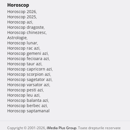
Horoscop
Horoscop 2026
,
Horoscop 2025
,
Horoscop azi
,
Horoscop dragoste
,
Horoscop chinezesc
,
Astrologie
,
Horoscop lunar
,
Horoscop rac azi
,
Horoscop gemeni azi
,
Horoscop fecioara azi
,
Horoscop taur azi
,
Horoscop capricorn azi
,
Horoscop scorpion azi
,
Horoscop sagetator azi
,
Horoscop varsator azi
,
Horoscop pesti azi
,
Horoscop leu azi
,
Horoscop balanta azi
,
Horoscop berbec azi
,
Horoscop saptamanal
Copyright © 2001-2026,
iMedia Plus Group
. Toate drepturile rezervate