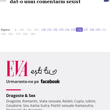
dat-o unui comentariu sexist
Pagina:
1..
100..
110..
120..
130
131
132
133
134
135
136
137
138
139
140..
150..
160..
170..
180..
190..
Urmareste-ne pe
Dragoste & Sex
Dragoste
Romantic
Viata sexuala
Relatii
Cuplu
Iubire
,
,
,
,
,
,
Casatorie
Sex
Kama Sutra
Pozitii sexuale Kamasutra
,
,
,
,
Declaratii de dragoste