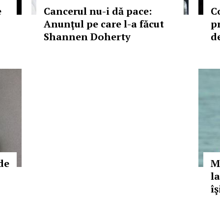
e
Cancerul nu-i dă pace:
C
Anunţul pe care l-a făcut
p
Shannen Doherty
d
de
M
la
îş