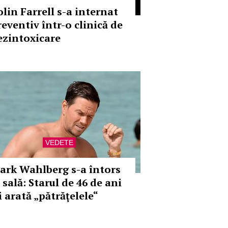
olin Farrell s-a internat
reventiv într-o clinică de
ezintoxicare
VEDETE
ark Wahlberg s-a întors
 sală: Starul de 46 de ani
i arată „pătrăţelele“