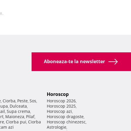
0..
Aboneaza-te la newsletter
Horoscop
e
Ciorba
Peste
Sos
Horoscop 2026
,
,
,
,
,
Supa
Dulceata
Horoscop 2025
,
,
,
ail
Supa crema
Horoscop azi
,
,
,
rt
Maioneza
Pilaf
Horoscop dragoste
,
,
,
,
re
Ciorba pui
Ciorba
Horoscop chinezesc
,
,
,
am azi
Astrologie
,