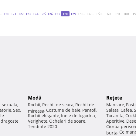
..
120
121
122
123
124
125
126
127
128
129
130..
140..
150..
160..
170..
180..
19
Modă
Reţete
a sexuala
Rochii
Rochii de seara
Rochii de
Mancare
Past
,
,
,
,
atorie
Sex
Costume de baie
Pantofi
Salata
Cafea
,
,
mireasa
,
,
,
,
,
ale
Rochii elegante
Inele de logodna
Tocanita
Cockt
,
,
,
e dragoste
Verighete
Ochelari de soare
Aperitive
Dese
,
,
,
Tendinte 2020
Ciorba perisoa
Ce manc
burta
,