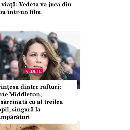
 viaţă: Vedeta va juca din
ou într-un film
VEDETE
rinţesa dintre rafturi:
ate Middleton,
sărcinată cu al treilea
pil, singură la
umpărături