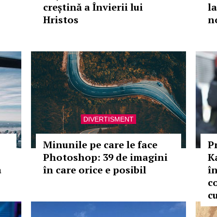
creștină a Învierii lui
la
Hristos
n
DIVERTISMENT
Minunile pe care le face
P
Photoshop: 39 de imagini
K
a
în care orice e posibil
în
co
c