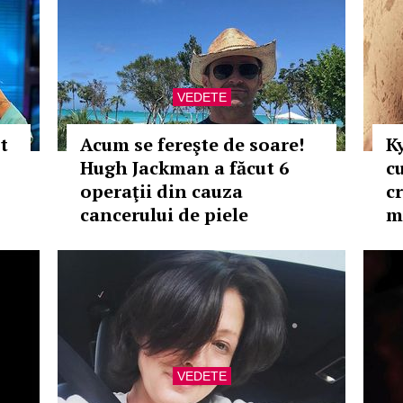
VEDETE
t
Acum se fereşte de soare!
K
Hugh Jackman a făcut 6
c
operaţii din cauza
c
cancerului de piele
m
VEDETE