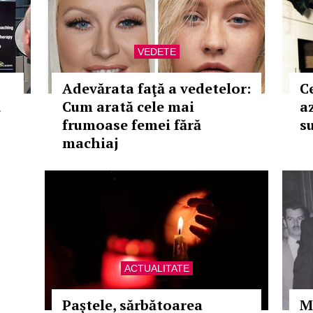
VEDETE
Adevărata faţă a vedetelor:
Ce
ă
Cum arată cele mai
a
frumoase femei fără
s
machiaj
ACTUALITATE
Paștele, sărbătoarea
M