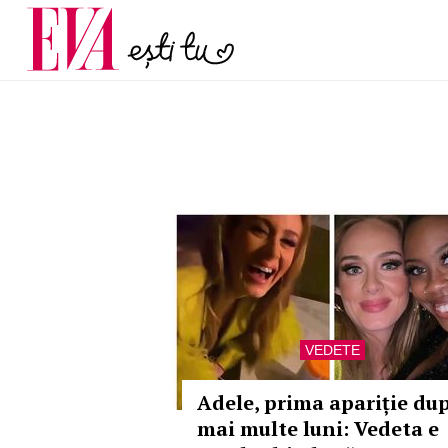
menopauză și când ar t
Carieră
la medic
Actualitate
VEDETE
Adele, prima apariție du
mai multe luni: Vedeta e