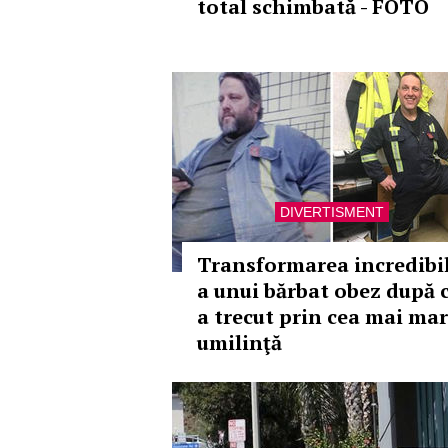
total schimbată - FOTO
DIVERTISMENT
Transformarea incredibi
a unui bărbat obez după 
a trecut prin cea mai ma
umilinţă