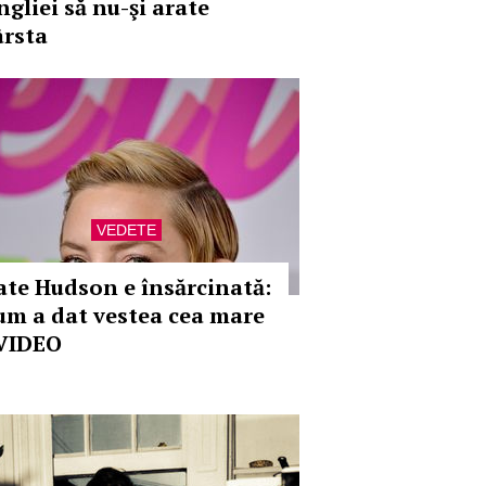
ngliei să nu-şi arate
ârsta
VEDETE
ate Hudson e însărcinată:
um a dat vestea cea mare
 VIDEO