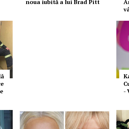
noua iubită a lui Brad Pitt
A
v
lă
K
ce
C
re
-