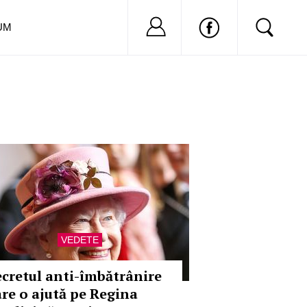
Nu ai cont?
Inregistreaza-
UM
VEDETE
ecretul anti-îmbătrânire
are o ajută pe Regina