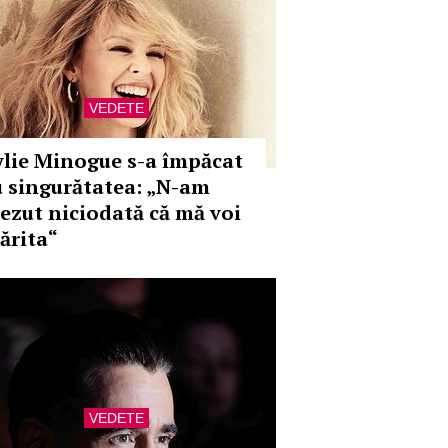
VEDETE
ylie Minogue s-a împăcat
u singurătatea: „N-am
rezut niciodată că mă voi
ărita“
VEDETE