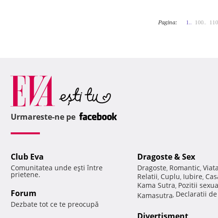
Pagina:
1..
100..
110
Urmareste-ne pe
Club Eva
Dragoste & Sex
Comunitatea unde eşti între
Dragoste
Romantic
Viat
,
,
prietene.
Relatii
Cuplu
Iubire
Cas
,
,
,
Kama Sutra
Pozitii sexu
,
Forum
Declaratii d
Kamasutra
,
Dezbate tot ce te preocupă
Divertisment