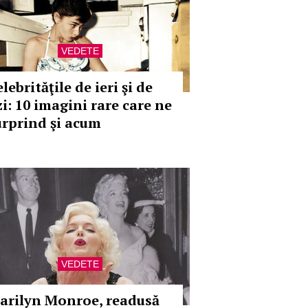
VEDETE
lebrităţile de ieri şi de
zi: 10 imagini rare care ne
urprind şi acum
VEDETE
arilyn Monroe, readusă