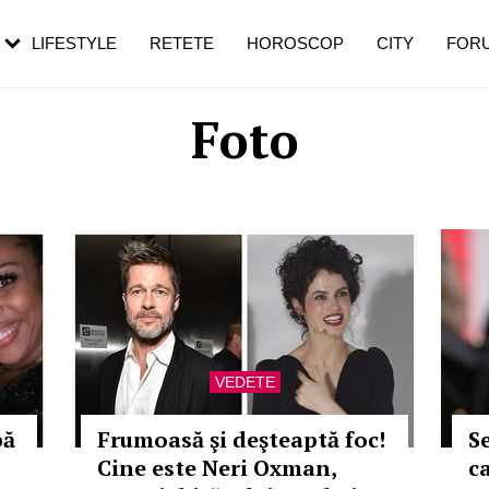
rebui să mergi
și 60 de ani. De ce te trezești mai des
pe măsură ce înaintezi în vârstă
LIFESTYLE
RETETE
HOROSCOP
CITY
FOR
Foto
VEDETE
pă
Frumoasă şi deşteaptă foc!
S
Cine este Neri Oxman,
c