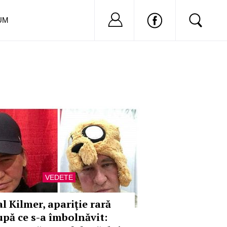
Nu ai cont?
Inregistreaza-
UM
VEDETE
al Kilmer, apariţie rară
upă ce s-a îmbolnăvit: