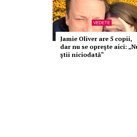
VEDETE
Jamie Oliver are 5 copii,
dar nu se opreşte aici: „N
ştii niciodată“