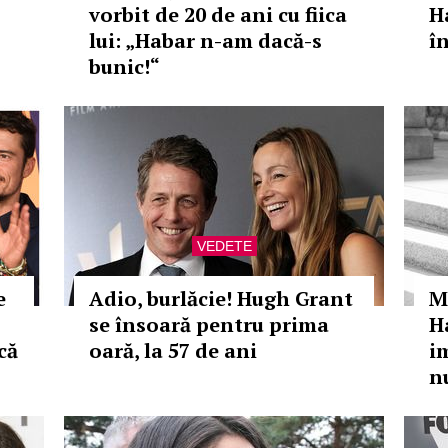
vorbit de 20 de ani cu fiica
H
lui: „Habar n-am dacă-s
în
bunic!“
VEDETE
e
Adio, burlăcie! Hugh Grant
M
se însoară pentru prima
H
că
oară, la 57 de ani
im
n