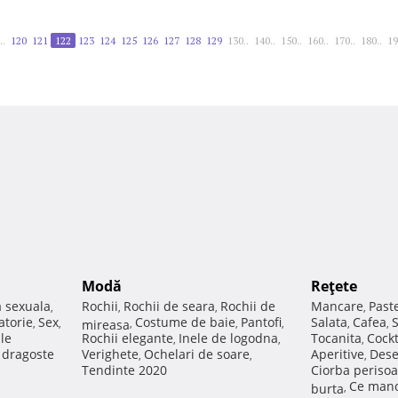
..
120
121
122
123
124
125
126
127
128
129
130..
140..
150..
160..
170..
180..
19
Modă
Reţete
a sexuala
Rochii
Rochii de seara
Rochii de
Mancare
Past
,
,
,
,
atorie
Sex
Costume de baie
Pantofi
Salata
Cafea
,
,
mireasa
,
,
,
,
,
ale
Rochii elegante
Inele de logodna
Tocanita
Cockt
,
,
,
e dragoste
Verighete
Ochelari de soare
Aperitive
Dese
,
,
,
Tendinte 2020
Ciorba perisoa
Ce manc
burta
,