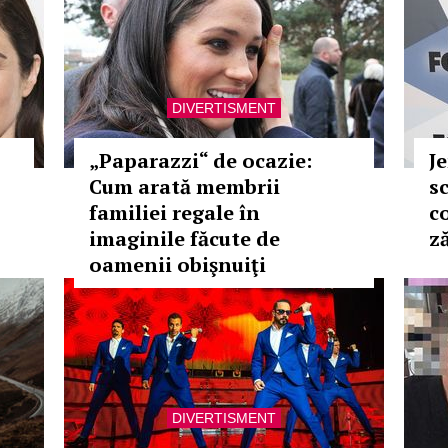
DIVERTISMENT
„Paparazzi“ de ocazie:
J
Cum arată membrii
s
familiei regale în
c
imaginile făcute de
z
oamenii obişnuiţi
DIVERTISMENT