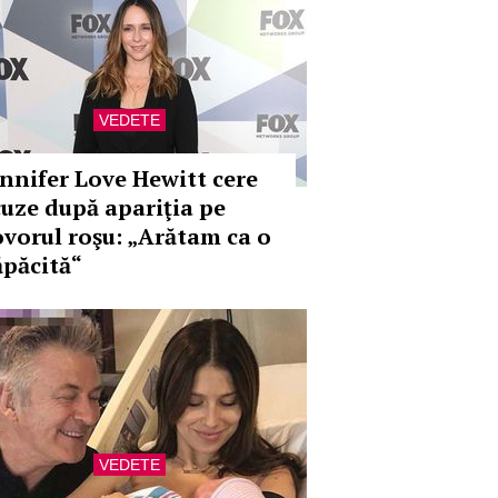
VEDETE
ennifer Love Hewitt cere
cuze după apariţia pe
ovorul roşu: „Arătam ca o
ăpăcită“
VEDETE