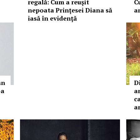
regală: Cum a reuşit
C
nepoata Prinţesei Diana să
a
iasă în evidenţă
an
D
-a
a
ca
a