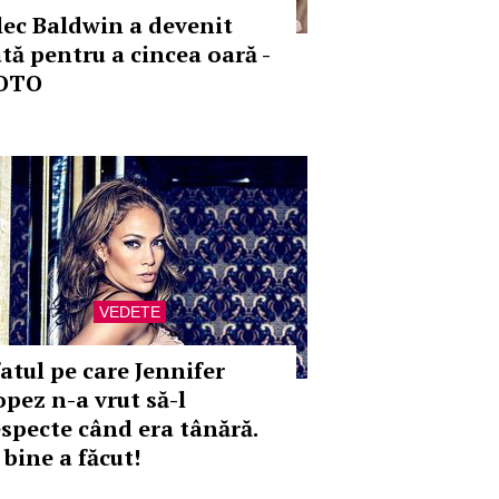
lec Baldwin a devenit
ată pentru a cincea oară -
OTO
VEDETE
fatul pe care Jennifer
opez n-a vrut să-l
especte când era tânără.
 bine a făcut!