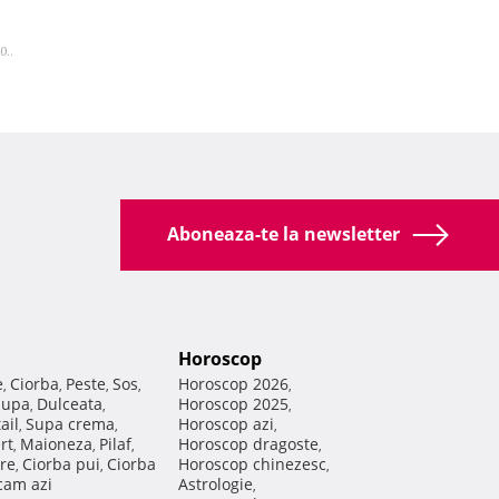
0..
Aboneaza-te la newsletter
Horoscop
e
Ciorba
Peste
Sos
Horoscop 2026
,
,
,
,
,
Supa
Dulceata
Horoscop 2025
,
,
,
ail
Supa crema
Horoscop azi
,
,
,
rt
Maioneza
Pilaf
Horoscop dragoste
,
,
,
,
re
Ciorba pui
Ciorba
Horoscop chinezesc
,
,
,
am azi
Astrologie
,