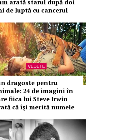
um arată starul după doi
ni de luptă cu cancerul
VEDETE
in dragoste pentru
nimale: 24 de imagini în
re fiica lui Steve Irwin
rată că îşi merită numele