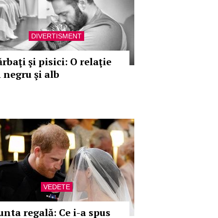
DIVERTISMENT
rbaţi şi pisici: O relaţie
 negru şi alb
VEDETE
unta regală: Ce i-a spus