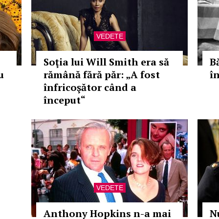
VEDETE
Soţia lui Will Smith era să
Bă
u
rămână fără păr: „A fost
în
înfricoşător când a
început“
VEDETE
Anthony Hopkins n-a mai
N