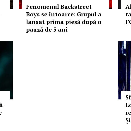
Fenomenul Backstreet
A
e
Boys se întoarce: Grupul a
t
lansat prima piesă după o
F
pauză de 5 ani
S
ă
L
e
r
Şi