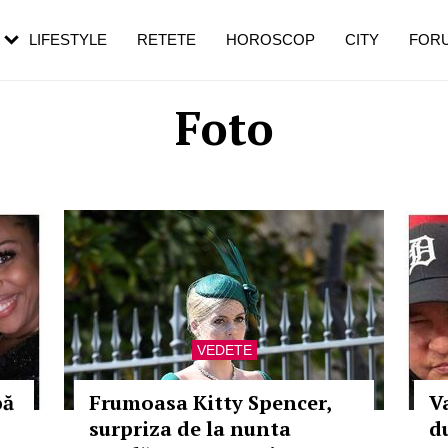
rezești mai des
Cât durează, cum te pregătești și cât
i în vârstă
de dureroasă este investigația
LIFESTYLE
RETETE
HOROSCOP
CITY
FOR
Foto
VEDETE
pă
Frumoasa Kitty Spencer,
V
surpriza de la nunta
d