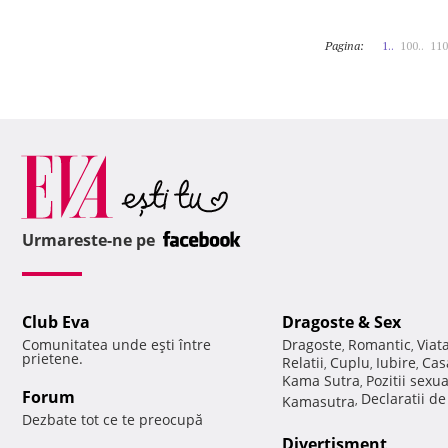
Pagina:
1..
100..
110
Urmareste-ne pe
Club Eva
Dragoste & Sex
Comunitatea unde eşti între
Dragoste
Romantic
Viat
,
,
prietene.
Relatii
Cuplu
Iubire
Cas
,
,
,
Kama Sutra
Pozitii sexu
,
Forum
Declaratii d
Kamasutra
,
Dezbate tot ce te preocupă
Divertisment