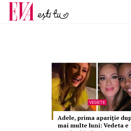
și 60 de ani. De ce te t
Carieră
pe măsură ce înaintez
Actualitate
VEDETE
Adele, prima apariție du
mai multe luni: Vedeta e