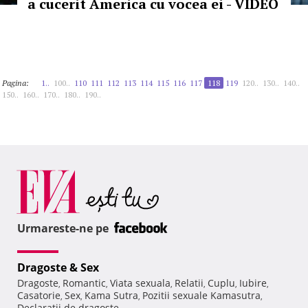
a cucerit America cu vocea ei - VIDEO
Pagina:
1..
100..
110
111
112
113
114
115
116
117
118
119
120..
130..
140..
150..
160..
170..
180..
190..
Urmareste-ne pe
Dragoste & Sex
Dragoste
Romantic
Viata sexuala
Relatii
Cuplu
Iubire
,
,
,
,
,
,
Casatorie
Sex
Kama Sutra
Pozitii sexuale Kamasutra
,
,
,
,
Declaratii de dragoste