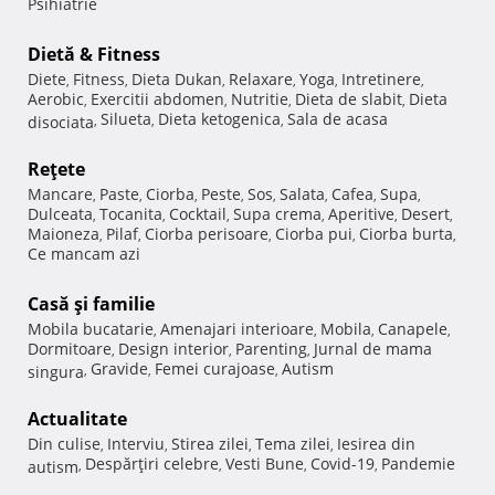
Psihiatrie
Dietă & Fitness
Diete
Fitness
Dieta Dukan
Relaxare
Yoga
Intretinere
,
,
,
,
,
,
Aerobic
Exercitii abdomen
Nutritie
Dieta de slabit
Dieta
,
,
,
,
Silueta
Dieta ketogenica
Sala de acasa
disociata
,
,
,
Reţete
Mancare
Paste
Ciorba
Peste
Sos
Salata
Cafea
Supa
,
,
,
,
,
,
,
,
Dulceata
Tocanita
Cocktail
Supa crema
Aperitive
Desert
,
,
,
,
,
,
Maioneza
Pilaf
Ciorba perisoare
Ciorba pui
Ciorba burta
,
,
,
,
,
Ce mancam azi
Casă şi familie
Mobila bucatarie
Amenajari interioare
Mobila
Canapele
,
,
,
,
Dormitoare
Design interior
Parenting
Jurnal de mama
,
,
,
Gravide
Femei curajoase
Autism
singura
,
,
,
Actualitate
Din culise
Interviu
Stirea zilei
Tema zilei
Iesirea din
,
,
,
,
Despărţiri celebre
Vesti Bune
Covid-19
Pandemie
autism
,
,
,
,