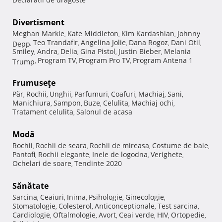
Divertisment
Meghan Markle
Kate Middleton
Kim Kardashian
Johnny
,
,
,
Teo Trandafir
Angelina Jolie
Dana Rogoz
Dani Otil
Depp
,
,
,
,
,
Smiley
Andra
Delia
Gina Pistol
Justin Bieber
Melania
,
,
,
,
,
Program TV
Program Pro TV
Program Antena 1
Trump
,
,
,
Frumuseţe
Păr
Rochii
Unghii
Parfumuri
Coafuri
Machiaj
Sani
,
,
,
,
,
,
,
Manichiura
Sampon
Buze
Celulita
Machiaj ochi
,
,
,
,
,
Tratament celulita
Salonul de acasa
,
Modă
Rochii
Rochii de seara
Rochii de mireasa
Costume de baie
,
,
,
,
Pantofi
Rochii elegante
Inele de logodna
Verighete
,
,
,
,
Ochelari de soare
Tendinte 2020
,
Sănătate
Sarcina
Ceaiuri
Inima
Psihologie
Ginecologie
,
,
,
,
,
Stomatologie
Colesterol
Anticonceptionale
Test sarcina
,
,
,
,
Cardiologie
Oftalmologie
Avort
Ceai verde
HIV
Ortopedie
,
,
,
,
,
,