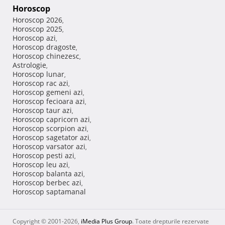
Horoscop
Horoscop 2026
,
Horoscop 2025
,
Horoscop azi
,
Horoscop dragoste
,
Horoscop chinezesc
,
Astrologie
,
Horoscop lunar
,
Horoscop rac azi
,
Horoscop gemeni azi
,
Horoscop fecioara azi
,
Horoscop taur azi
,
Horoscop capricorn azi
,
Horoscop scorpion azi
,
Horoscop sagetator azi
,
Horoscop varsator azi
,
Horoscop pesti azi
,
Horoscop leu azi
,
Horoscop balanta azi
,
Horoscop berbec azi
,
Horoscop saptamanal
Copyright © 2001-2026,
iMedia Plus Group
. Toate drepturile rezervate