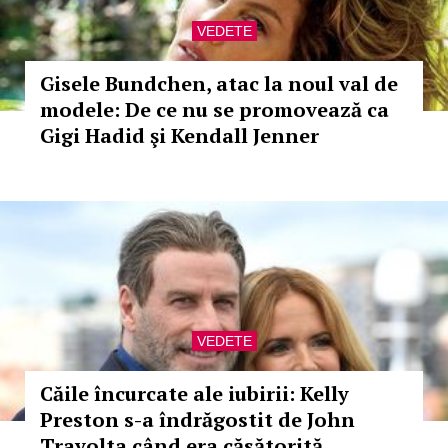
VEDETE
Gisele Bundchen, atac la noul val de
modele: De ce nu se promovează ca
Gigi Hadid şi Kendall Jenner
VEDETE
Căile încurcate ale iubirii: Kelly
Preston s-a îndrăgostit de John
Travolta când era căsătorită