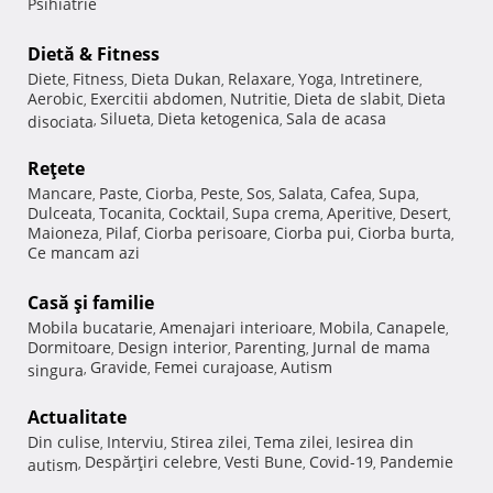
Psihiatrie
Dietă & Fitness
Diete
Fitness
Dieta Dukan
Relaxare
Yoga
Intretinere
,
,
,
,
,
,
Aerobic
Exercitii abdomen
Nutritie
Dieta de slabit
Dieta
,
,
,
,
Silueta
Dieta ketogenica
Sala de acasa
disociata
,
,
,
Reţete
Mancare
Paste
Ciorba
Peste
Sos
Salata
Cafea
Supa
,
,
,
,
,
,
,
,
Dulceata
Tocanita
Cocktail
Supa crema
Aperitive
Desert
,
,
,
,
,
,
Maioneza
Pilaf
Ciorba perisoare
Ciorba pui
Ciorba burta
,
,
,
,
,
Ce mancam azi
Casă şi familie
Mobila bucatarie
Amenajari interioare
Mobila
Canapele
,
,
,
,
Dormitoare
Design interior
Parenting
Jurnal de mama
,
,
,
Gravide
Femei curajoase
Autism
singura
,
,
,
Actualitate
Din culise
Interviu
Stirea zilei
Tema zilei
Iesirea din
,
,
,
,
Despărţiri celebre
Vesti Bune
Covid-19
Pandemie
autism
,
,
,
,