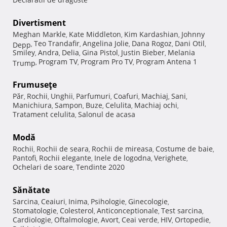
Divertisment
Meghan Markle
Kate Middleton
Kim Kardashian
Johnny
,
,
,
Teo Trandafir
Angelina Jolie
Dana Rogoz
Dani Otil
Depp
,
,
,
,
,
Smiley
Andra
Delia
Gina Pistol
Justin Bieber
Melania
,
,
,
,
,
Program TV
Program Pro TV
Program Antena 1
Trump
,
,
,
Frumuseţe
Păr
Rochii
Unghii
Parfumuri
Coafuri
Machiaj
Sani
,
,
,
,
,
,
,
Manichiura
Sampon
Buze
Celulita
Machiaj ochi
,
,
,
,
,
Tratament celulita
Salonul de acasa
,
Modă
Rochii
Rochii de seara
Rochii de mireasa
Costume de baie
,
,
,
,
Pantofi
Rochii elegante
Inele de logodna
Verighete
,
,
,
,
Ochelari de soare
Tendinte 2020
,
Sănătate
Sarcina
Ceaiuri
Inima
Psihologie
Ginecologie
,
,
,
,
,
Stomatologie
Colesterol
Anticonceptionale
Test sarcina
,
,
,
,
Cardiologie
Oftalmologie
Avort
Ceai verde
HIV
Ortopedie
,
,
,
,
,
,