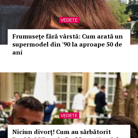
VEDETE
Frumuseţe fără vârstă: Cum arată un
supermodel din '90 la aproape 50 de
ani
VEDETE
Niciun divorţ! Cum au sărbătorit