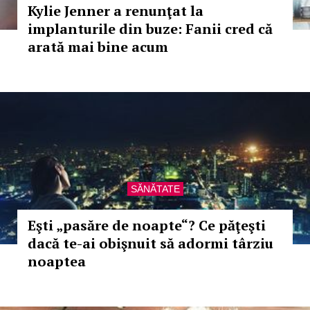
Kylie Jenner a renunţat la
implanturile din buze: Fanii cred că
arată mai bine acum
SĂNĂTATE
Eşti „pasăre de noapte“? Ce păţeşti
dacă te-ai obişnuit să adormi târziu
noaptea