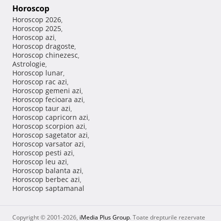
Horoscop
Horoscop 2026
,
Horoscop 2025
,
Horoscop azi
,
Horoscop dragoste
,
Horoscop chinezesc
,
Astrologie
,
Horoscop lunar
,
Horoscop rac azi
,
Horoscop gemeni azi
,
Horoscop fecioara azi
,
Horoscop taur azi
,
Horoscop capricorn azi
,
Horoscop scorpion azi
,
Horoscop sagetator azi
,
Horoscop varsator azi
,
Horoscop pesti azi
,
Horoscop leu azi
,
Horoscop balanta azi
,
Horoscop berbec azi
,
Horoscop saptamanal
Copyright © 2001-2026,
iMedia Plus Group
. Toate drepturile rezervate