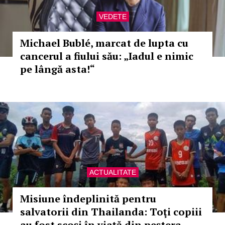
VEDETE
Michael Bublé, marcat de lupta cu
cancerul a fiului său: „Iadul e nimic
pe lângă asta!“
ACTUALITATE
Misiune îndeplinită pentru
salvatorii din Thailanda: Toţi copiii
au fost scoşi în viaţă din peştera