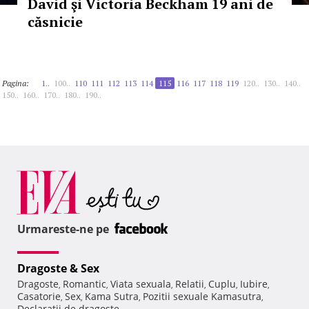
David şi Victoria Beckham 19 ani de
căsnicie
Pagina:
1..
100..
110
111
112
113
114
115
116
117
118
119
120..
130..
140..
150..
160..
170..
180..
190..
Urmareste-ne pe
Dragoste & Sex
Dragoste
Romantic
Viata sexuala
Relatii
Cuplu
Iubire
,
,
,
,
,
,
Casatorie
Sex
Kama Sutra
Pozitii sexuale Kamasutra
,
,
,
,
Declaratii de dragoste