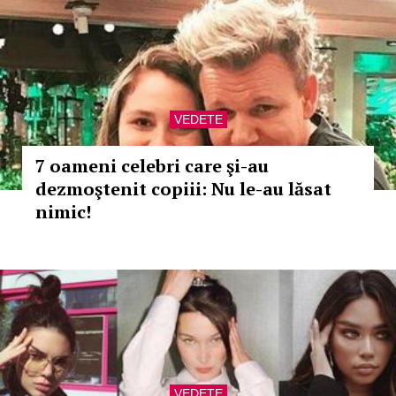
VEDETE
7 oameni celebri care şi-au
dezmoştenit copiii: Nu le-au lăsat
nimic!
VEDETE