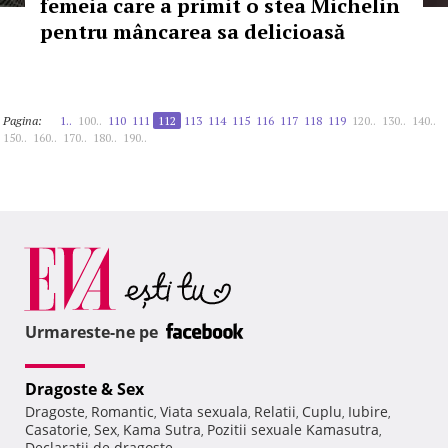
femeia care a primit o stea Michelin
pentru mâncarea sa delicioasă
Pagina:
1..
100..
110
111
112
113
114
115
116
117
118
119
120..
130..
140..
150..
160..
170..
180..
190..
Urmareste-ne pe
Dragoste & Sex
Dragoste
Romantic
Viata sexuala
Relatii
Cuplu
Iubire
,
,
,
,
,
,
Casatorie
Sex
Kama Sutra
Pozitii sexuale Kamasutra
,
,
,
,
Declaratii de dragoste