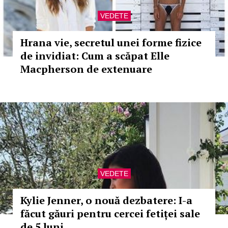
VEDETE
Hrana vie, secretul unei forme fizice
de invidiat: Cum a scăpat Elle
Macpherson de extenuare
VEDETE
Kylie Jenner, o nouă dezbatere: I-a
făcut găuri pentru cercei fetiței sale
de 5 luni