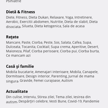
Psihiatrie
Dietă & Fitness
Diete
Fitness
Dieta Dukan
Relaxare
Yoga
Intretinere
,
,
,
,
,
,
Aerobic
Exercitii abdomen
Nutritie
Dieta de slabit
Dieta
,
,
,
,
Silueta
Dieta ketogenica
Sala de acasa
disociata
,
,
,
Reţete
Mancare
Paste
Ciorba
Peste
Sos
Salata
Cafea
Supa
,
,
,
,
,
,
,
,
Dulceata
Tocanita
Cocktail
Supa crema
Aperitive
Desert
,
,
,
,
,
,
Maioneza
Pilaf
Ciorba perisoare
Ciorba pui
Ciorba burta
,
,
,
,
,
Ce mancam azi
Casă şi familie
Mobila bucatarie
Amenajari interioare
Mobila
Canapele
,
,
,
,
Dormitoare
Design interior
Parenting
Jurnal de mama
,
,
,
Gravide
Femei curajoase
Autism
singura
,
,
,
Actualitate
Din culise
Interviu
Stirea zilei
Tema zilei
Iesirea din
,
,
,
,
Despărţiri celebre
Vesti Bune
Covid-19
Pandemie
autism
,
,
,
,