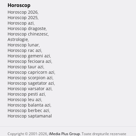
Horoscop
Horoscop 2026
,
Horoscop 2025
,
Horoscop azi
,
Horoscop dragoste
,
Horoscop chinezesc
,
Astrologie
,
Horoscop lunar
,
Horoscop rac azi
,
Horoscop gemeni azi
,
Horoscop fecioara azi
,
Horoscop taur azi
,
Horoscop capricorn azi
,
Horoscop scorpion azi
,
Horoscop sagetator azi
,
Horoscop varsator azi
,
Horoscop pesti azi
,
Horoscop leu azi
,
Horoscop balanta azi
,
Horoscop berbec azi
,
Horoscop saptamanal
Copyright © 2001-2026,
iMedia Plus Group
. Toate drepturile rezervate