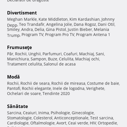
Divertisment
Meghan Markle
Kate Middleton
Kim Kardashian
Johnny
,
,
,
Teo Trandafir
Angelina Jolie
Dana Rogoz
Dani Otil
Depp
,
,
,
,
,
Smiley
Andra
Delia
Gina Pistol
Justin Bieber
Melania
,
,
,
,
,
Program TV
Program Pro TV
Program Antena 1
Trump
,
,
,
Frumuseţe
Păr
Rochii
Unghii
Parfumuri
Coafuri
Machiaj
Sani
,
,
,
,
,
,
,
Manichiura
Sampon
Buze
Celulita
Machiaj ochi
,
,
,
,
,
Tratament celulita
Salonul de acasa
,
Modă
Rochii
Rochii de seara
Rochii de mireasa
Costume de baie
,
,
,
,
Pantofi
Rochii elegante
Inele de logodna
Verighete
,
,
,
,
Ochelari de soare
Tendinte 2020
,
Sănătate
Sarcina
Ceaiuri
Inima
Psihologie
Ginecologie
,
,
,
,
,
Stomatologie
Colesterol
Anticonceptionale
Test sarcina
,
,
,
,
Cardiologie
Oftalmologie
Avort
Ceai verde
HIV
Ortopedie
,
,
,
,
,
,