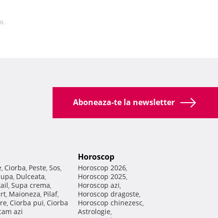
0..
Aboneaza-te la newsletter
Horoscop
e
Ciorba
Peste
Sos
Horoscop 2026
,
,
,
,
,
Supa
Dulceata
Horoscop 2025
,
,
,
ail
Supa crema
Horoscop azi
,
,
,
rt
Maioneza
Pilaf
Horoscop dragoste
,
,
,
,
re
Ciorba pui
Ciorba
Horoscop chinezesc
,
,
,
am azi
Astrologie
,