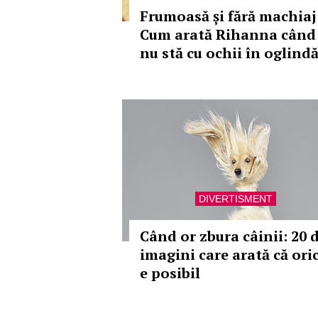
Frumoasă și fără machiaj
Cum arată Rihanna când
nu stă cu ochii în oglind
DIVERTISMENT
Când or zbura câinii: 20 
imagini care arată că ori
e posibil