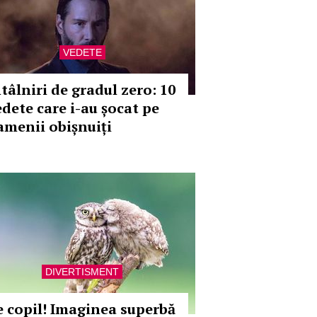
VEDETE
ntâlniri de gradul zero: 10
edete care i-au șocat pe
amenii obișnuiți
DIVERTISMENT
e copil! Imaginea superbă