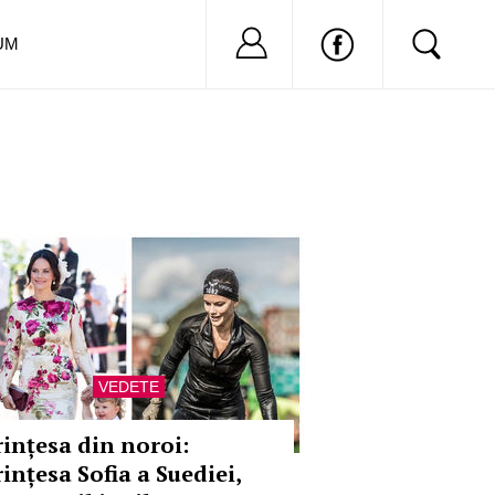
Nu ai cont?
Inregistreaza-
UM
VEDETE
rințesa din noroi:
ințesa Sofia a Suediei,