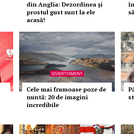
din Anglia: Dezordinea și
în
prostul gust sunt la ele
s
acasă!
DIVERTISMENT
Cele mai frumoase poze de
P
nuntă: 20 de imagini
s
incredibile