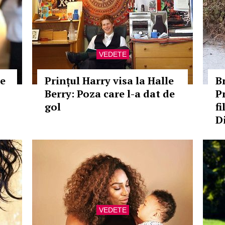
VEDETE
te
Prințul Harry visa la Halle
Br
Berry: Poza care l-a dat de
P
gol
f
D
VEDETE