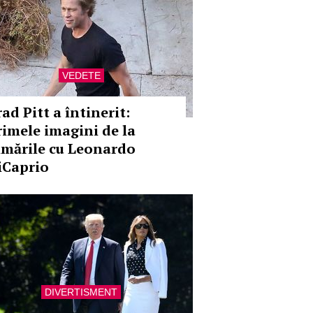
VEDETE
ad Pitt a întinerit:
rimele imagini de la
ilmările cu Leonardo
iCaprio
DIVERTISMENT