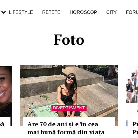
rezești mai des
Cât durează, cum te pregătești și cât
i în vârstă
de dureroasă este investigația
LIFESTYLE
RETETE
HOROSCOP
CITY
FOR
Foto
DIVERTISMENT
pă
Are 70 de ani și e în cea
P
mai bună formă din viața
Pr