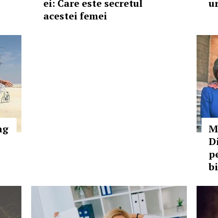
ei: Care este secretul
u
acestei femei
ng
M
D
p
b