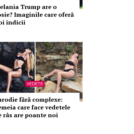
elania Trump are o
osie? Imaginile care oferă
i indicii
VEDETE
arodie fără complexe:
emeia care face vedetele
e râs are poante noi