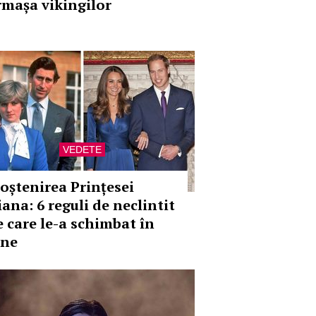
rmașa vikingilor
VEDETE
oștenirea Prințesei
iana: 6 reguli de neclintit
e care le-a schimbat în
ine