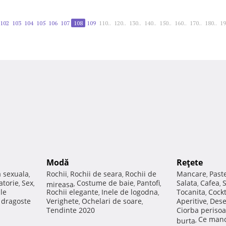
102
103
104
105
106
107
108
109
110..
120..
130..
140..
150..
160..
170..
180..
19
Modă
Reţete
a sexuala
Rochii
Rochii de seara
Rochii de
Mancare
Past
,
,
,
,
atorie
Sex
Costume de baie
Pantofi
Salata
Cafea
,
,
mireasa
,
,
,
,
,
ale
Rochii elegante
Inele de logodna
Tocanita
Cockt
,
,
,
e dragoste
Verighete
Ochelari de soare
Aperitive
Dese
,
,
,
Tendinte 2020
Ciorba perisoa
Ce manc
burta
,