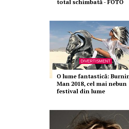
total schimbată - FOTO
DIVERTISMENT
O lume fantastică: Burni
Man 2018, cel mai nebun
festival din lume