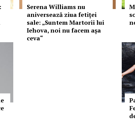
:
Serena Williams nu
M
aniversează ziua fetiței
s
ă
sale: „Suntem Martorii lui
no
Iehova, noi nu facem așa
ceva“
de
P
ce
F
d