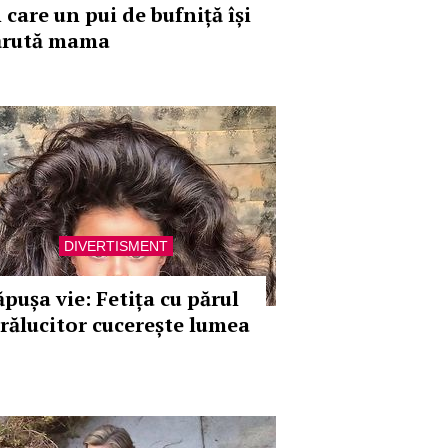
 care un pui de bufniță își
ărută mama
DIVERTISMENT
ăpușa vie: Fetița cu părul
trălucitor cucerește lumea