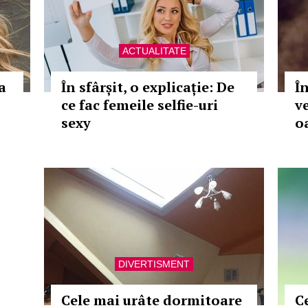
ACTUALITATE
a
În sfârșit, o explicație: De
Î
ce fac femeile selfie-uri
v
sexy
o
DIVERTISMENT
Cele mai urâte dormitoare
C