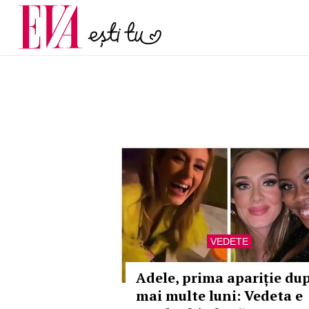
și 60 de ani. De ce te t
Carieră
pe măsură ce înaintez
Actualitate
VEDETE
Adele, prima apariție du
mai multe luni: Vedeta e