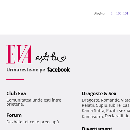
Pagina:
1..
100
101
Urmareste-ne pe
Club Eva
Dragoste & Sex
Comunitatea unde eşti între
Dragoste
Romantic
Viat
,
,
prietene.
Relatii
Cuplu
Iubire
Cas
,
,
,
Kama Sutra
Pozitii sexu
,
Forum
Declaratii d
Kamasutra
,
Dezbate tot ce te preocupă
Divertisment