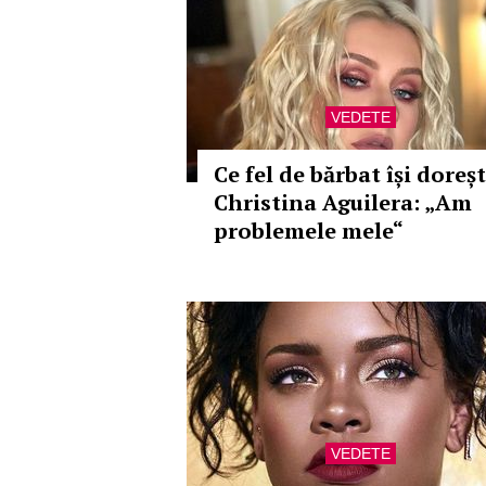
VEDETE
Ce fel de bărbat își doreș
Christina Aguilera: „Am
problemele mele“
VEDETE