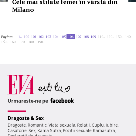
Cele mai stilate femei în vârstă din
Milano
Pagina:
1..
100
101
102
103
104
105
106
107
108
109
110..
120..
130..
140..
150..
160..
170..
180..
190..
Urmareste-ne pe
Dragoste & Sex
Dragoste
Romantic
Viata sexuala
Relatii
Cuplu
Iubire
,
,
,
,
,
,
Casatorie
Sex
Kama Sutra
Pozitii sexuale Kamasutra
,
,
,
,
Declaratii de dragoste