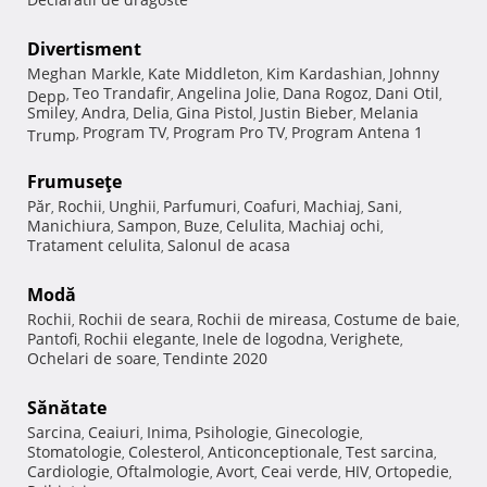
Divertisment
Meghan Markle
Kate Middleton
Kim Kardashian
Johnny
,
,
,
Teo Trandafir
Angelina Jolie
Dana Rogoz
Dani Otil
Depp
,
,
,
,
,
Smiley
Andra
Delia
Gina Pistol
Justin Bieber
Melania
,
,
,
,
,
Program TV
Program Pro TV
Program Antena 1
Trump
,
,
,
Frumuseţe
Păr
Rochii
Unghii
Parfumuri
Coafuri
Machiaj
Sani
,
,
,
,
,
,
,
Manichiura
Sampon
Buze
Celulita
Machiaj ochi
,
,
,
,
,
Tratament celulita
Salonul de acasa
,
Modă
Rochii
Rochii de seara
Rochii de mireasa
Costume de baie
,
,
,
,
Pantofi
Rochii elegante
Inele de logodna
Verighete
,
,
,
,
Ochelari de soare
Tendinte 2020
,
Sănătate
Sarcina
Ceaiuri
Inima
Psihologie
Ginecologie
,
,
,
,
,
Stomatologie
Colesterol
Anticonceptionale
Test sarcina
,
,
,
,
Cardiologie
Oftalmologie
Avort
Ceai verde
HIV
Ortopedie
,
,
,
,
,
,