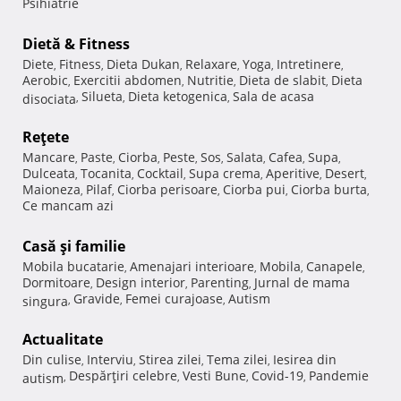
Psihiatrie
Dietă & Fitness
Diete
Fitness
Dieta Dukan
Relaxare
Yoga
Intretinere
,
,
,
,
,
,
Aerobic
Exercitii abdomen
Nutritie
Dieta de slabit
Dieta
,
,
,
,
Silueta
Dieta ketogenica
Sala de acasa
disociata
,
,
,
Reţete
Mancare
Paste
Ciorba
Peste
Sos
Salata
Cafea
Supa
,
,
,
,
,
,
,
,
Dulceata
Tocanita
Cocktail
Supa crema
Aperitive
Desert
,
,
,
,
,
,
Maioneza
Pilaf
Ciorba perisoare
Ciorba pui
Ciorba burta
,
,
,
,
,
Ce mancam azi
Casă şi familie
Mobila bucatarie
Amenajari interioare
Mobila
Canapele
,
,
,
,
Dormitoare
Design interior
Parenting
Jurnal de mama
,
,
,
Gravide
Femei curajoase
Autism
singura
,
,
,
Actualitate
Din culise
Interviu
Stirea zilei
Tema zilei
Iesirea din
,
,
,
,
Despărţiri celebre
Vesti Bune
Covid-19
Pandemie
autism
,
,
,
,