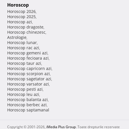
Horoscop
Horoscop 2026
,
Horoscop 2025
,
Horoscop azi
,
Horoscop dragoste
,
Horoscop chinezesc
,
Astrologie
,
Horoscop lunar
,
Horoscop rac azi
,
Horoscop gemeni azi
,
Horoscop fecioara azi
,
Horoscop taur azi
,
Horoscop capricorn azi
,
Horoscop scorpion azi
,
Horoscop sagetator azi
,
Horoscop varsator azi
,
Horoscop pesti azi
,
Horoscop leu azi
,
Horoscop balanta azi
,
Horoscop berbec azi
,
Horoscop saptamanal
Copyright © 2001-2026,
iMedia Plus Group
. Toate drepturile rezervate